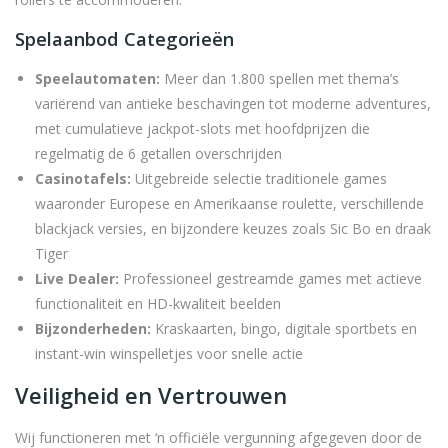
Spelaanbod Categorieën
Speelautomaten:
Meer dan 1.800 spellen met thema’s
variërend van antieke beschavingen tot moderne adventures,
met cumulatieve jackpot-slots met hoofdprijzen die
regelmatig de 6 getallen overschrijden
Casinotafels:
Uitgebreide selectie traditionele games
waaronder Europese en Amerikaanse roulette, verschillende
blackjack versies, en bijzondere keuzes zoals Sic Bo en draak
Tiger
Live Dealer:
Professioneel gestreamde games met actieve
functionaliteit en HD-kwaliteit beelden
Bijzonderheden:
Kraskaarten, bingo, digitale sportbets en
instant-win winspelletjes voor snelle actie
Veiligheid en Vertrouwen
Wij functioneren met ‘n officiële vergunning afgegeven door de