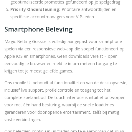
geoptimaliseerde promoties gefundeerd op je spelgedrag
Priority Ondersteuning:
Prioritaire antwoordtijden en
specifieke accountmanagers voor VIP-leden
Smartphone Beleving
Magic Betting Goksite is volledig aangepast voor smartphone
spelen via een responsieve web-app die soepel functioneert op
Apple iOS en smartphones. Geen downloads vereist – open
eenvoudig je browser en meld je in om meteen toegang te
krijgen tot je meest geliefde games.
Ons mobile UI behoudt al functionaliteiten van de desktopversie,
inclusief live support, profielcontrole en toegang tot het
complete spelaanbod. De touch-interface is intuïtief ontworpen
voor met één hand besturing, waarbij de snelle loadtimes
garanderen voor doorlopende entertainment, zelfs bij matig
vaste verbindingen.
Ons beleggen continu in upgrades om te waarborgen dat jouw