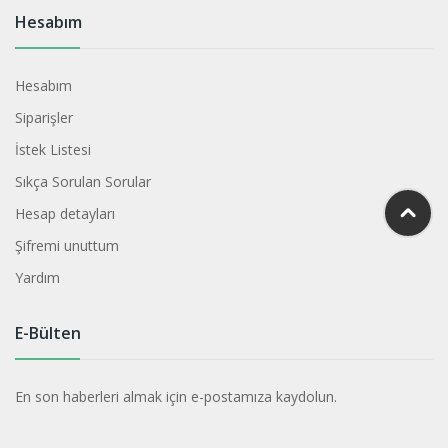
Hesabım
Hesabım
Siparişler
İstek Listesi
Sıkça Sorulan Sorular
Hesap detayları
Şifremi unuttum
Yardım
E-Bülten
En son haberleri almak için e-postamıza kaydolun.