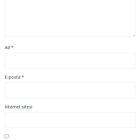
Ad
*
E-posta
*
İnternet sitesi