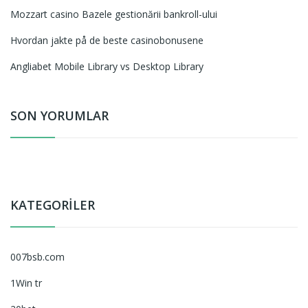
Mozzart casino Bazele gestionării bankroll-ului
Hvordan jakte på de beste casinobonusene
Angliabet Mobile Library vs Desktop Library
SON YORUMLAR
KATEGORILER
007bsb.com
1Win tr