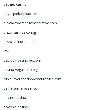
betnjet-casino
beyazparktopkapi.com
biaicakewomenscooperative.com
bizzo-casinos.com.gr
bizzo-online.com.gr
BSB
bsb-007-casino-au.com
casino-vegashero.org
cliniqueveterinairedestournelles.com
daihatsumakassar.co
davinci-casino
divaspin-casino