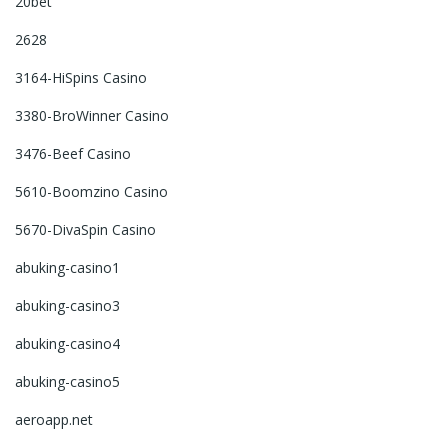
20bet
2628
3164-HiSpins Casino
3380-BroWinner Casino
3476-Beef Casino
5610-Boomzino Casino
5670-DivaSpin Casino
abuking-casino1
abuking-casino3
abuking-casino4
abuking-casino5
aeroapp.net