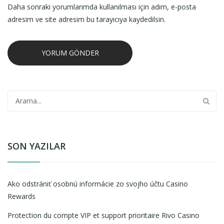
Daha sonraki yorumlarımda kullanılması için adım, e-posta
adresim ve site adresim bu tarayıcıya kaydedilsin.
SON YAZILAR
Ako odstrániť osobnú informácie zo svojho účtu Casino
Rewards
Protection du compte VIP et support prioritaire Rivo Casino