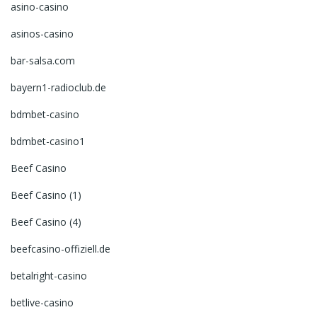
asino-casino
asinos-casino
bar-salsa.com
bayern1-radioclub.de
bdmbet-casino
bdmbet-casino1
Beef Casino
Beef Casino (1)
Beef Casino (4)
beefcasino-offiziell.de
betalright-casino
betlive-casino