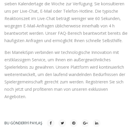
sieben Kalendertage die Woche zur Verfügung. Sie konsultieren
uns per Live-Chat, E-Mail oder Telefon-Hotline. Die typische
Reaktionszeit im Live-Chat beträgt weniger wie 60 Sekunden,
wogegen E-Mail-Anfragen üblicherweise innerhalb von 4 h
beantwortet werden. Unser FAQ-Bereich beantwortet bereits die
häufigsten Anfragen und ermöglicht Ihnen schnelle Selbsthilfe.
Bei ManekiSpin verbinden wir technologische Innovation mit
erstklassigem Service, um Ihnen ein außergewöhnliches
Spielerlebnis zu gewähren. Unsere Plattform wird kontinuierlich
weiterentwickelt, um den laufend wandelnden Bedürfnissen der
Spielergemeinschaft gerecht zum werden. Registrieren Sie sich
noch jetzt und profitieren man von unseren exklusiven
Angeboten.
BU GÖNDERIYI PAYLAŞ