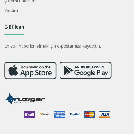
Şifremi unuttum
Yardım
E-Bülten
En son haberleri almak için e-postamıza kaydolun.