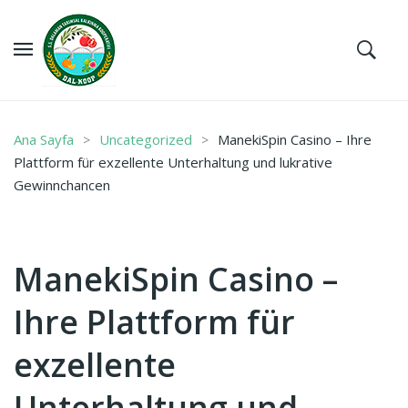
Ana Sayfa
Uncategorized
ManekiSpin Casino – Ihre
Plattform für exzellente Unterhaltung und lukrative
Gewinnchancen
ManekiSpin Casino –
Ihre Plattform für
exzellente
Unterhaltung und