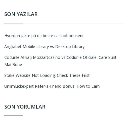
SON YAZILAR
Hvordan jakte på de beste casinobonusene
Angliabet Mobile Library vs Desktop Library
Codurile Afiliați Mozzartcasino vs Codurile Oficiale: Care Sunt
Mai Bune
Stake Website Not Loading: Check These First
Unlimluckexpert Refer-a-Friend Bonus: How to Earn
SON YORUMLAR