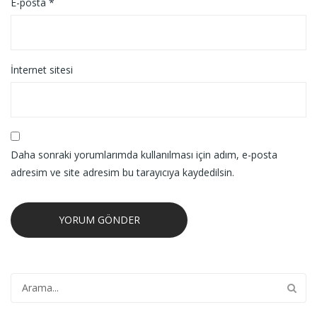
E-posta
*
İnternet sitesi
Daha sonraki yorumlarımda kullanılması için adım, e-posta
adresim ve site adresim bu tarayıcıya kaydedilsin.