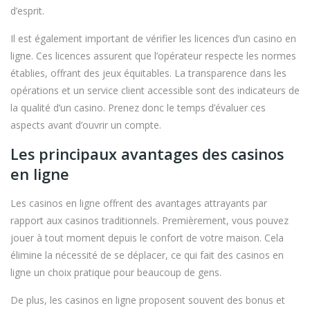
d’esprit.
Il est également important de vérifier les licences d’un casino en
ligne. Ces licences assurent que l’opérateur respecte les normes
établies, offrant des jeux équitables. La transparence dans les
opérations et un service client accessible sont des indicateurs de
la qualité d’un casino. Prenez donc le temps d’évaluer ces
aspects avant d’ouvrir un compte.
Les principaux avantages des casinos
en ligne
Les casinos en ligne offrent des avantages attrayants par
rapport aux casinos traditionnels. Premièrement, vous pouvez
jouer à tout moment depuis le confort de votre maison. Cela
élimine la nécessité de se déplacer, ce qui fait des casinos en
ligne un choix pratique pour beaucoup de gens.
De plus, les casinos en ligne proposent souvent des bonus et