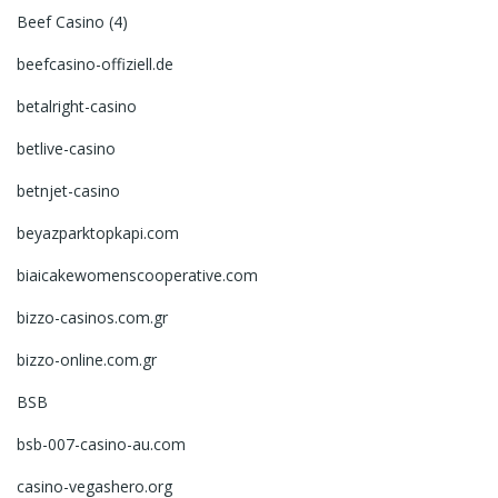
Beef Casino (4)
beefcasino-offiziell.de
betalright-casino
betlive-casino
betnjet-casino
beyazparktopkapi.com
biaicakewomenscooperative.com
bizzo-casinos.com.gr
bizzo-online.com.gr
BSB
bsb-007-casino-au.com
casino-vegashero.org