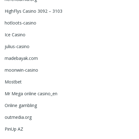
HighFlys Casino 3092 – 3103
hotloots-casino
Ice Casino
julius-casino
madebayak.com
moonwin-casino
Mostbet
Mr Mega online casino_en
Online gambling
outmedia.org
PinUp AZ