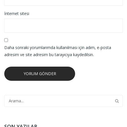
İnternet sitesi
Daha sonraki yorumlarımda kullanılması için adım, e-posta
adresim ve site adresim bu tarayıcıya kaydedilsin.
SON YAZILAR