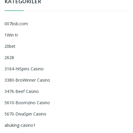
KATEGORILER
007bsb.com
1Win tr
20bet
2628
3164-HiSpins Casino
3380-BroWinner Casino
3476-Beef Casino
5610-Boomzino Casino
5670-DivaSpin Casino
abuking-casino1