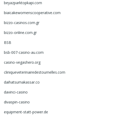
beyazparktopkapi.com
biaicakewomenscooperative.com
bizzo-casinos.com.gr
bizzo-online.com.gr
BSB
bsb-007-casino-au.com
casino-vegashero.org
cliniqueveterinairedestournelles.com
daihatsumakassar.co
davinci-casino
divaspin-casino
equipment-statt-power.de