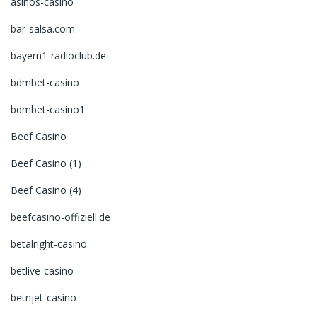
asinos-casino
bar-salsa.com
bayern1-radioclub.de
bdmbet-casino
bdmbet-casino1
Beef Casino
Beef Casino (1)
Beef Casino (4)
beefcasino-offiziell.de
betalright-casino
betlive-casino
betnjet-casino