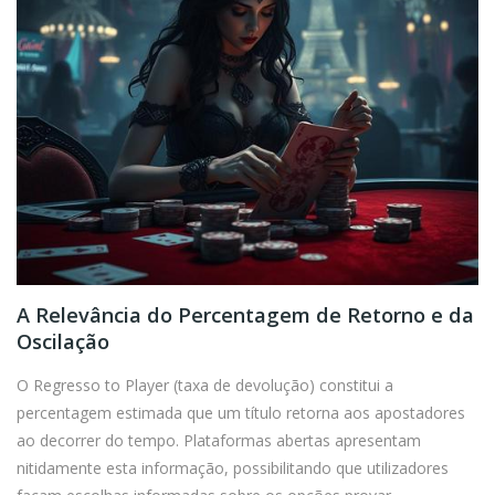
A Relevância do Percentagem de Retorno e da
Oscilação
O Regresso to Player (taxa de devolução) constitui a
percentagem estimada que um título retorna aos apostadores
ao decorrer do tempo. Plataformas abertas apresentam
nitidamente esta informação, possibilitando que utilizadores