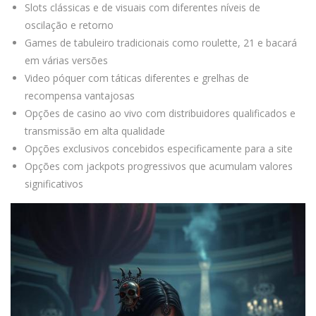
Slots clássicas e de visuais com diferentes níveis de
oscilação e retorno
Games de tabuleiro tradicionais como roulette, 21 e bacará
em várias versões
Video póquer com táticas diferentes e grelhas de
recompensa vantajosas
Opções de casino ao vivo com distribuidores qualificados e
transmissão em alta qualidade
Opções exclusivos concebidos especificamente para a site
Opções com jackpots progressivos que acumulam valores
significativos