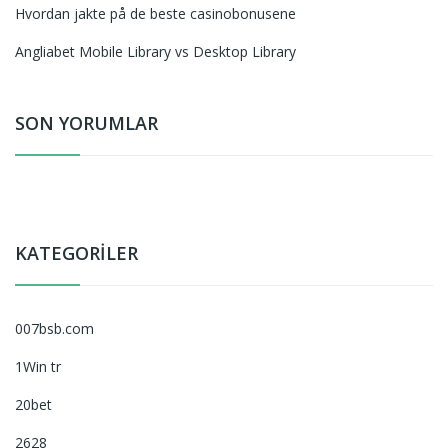
Hvordan jakte på de beste casinobonusene
Angliabet Mobile Library vs Desktop Library
SON YORUMLAR
KATEGORILER
007bsb.com
1Win tr
20bet
2628