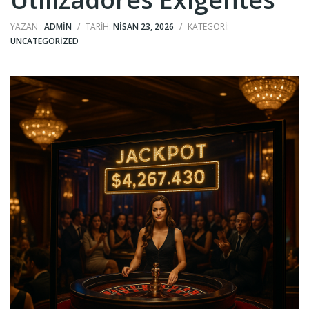
YAZAN :
ADMIN
/
TARIH:
NISAN 23, 2026
/
KATEGORI:
UNCATEGORIZED