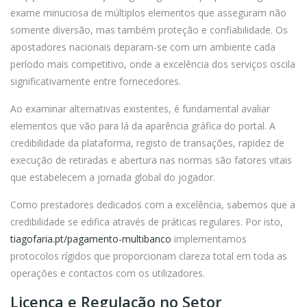
exame minuciosa de múltiplos elementos que asseguram não
somente diversão, mas também proteção e confiabilidade. Os
apostadores nacionais deparam-se com um ambiente cada
período mais competitivo, onde a excelência dos serviços oscila
significativamente entre fornecedores.
Ao examinar alternativas existentes, é fundamental avaliar
elementos que vão para lá da aparência gráfica do portal. A
credibilidade da plataforma, registo de transações, rapidez de
execução de retiradas e abertura nas normas são fatores vitais
que estabelecem a jornada global do jogador.
Como prestadores dedicados com a excelência, sabemos que a
credibilidade se edifica através de práticas regulares. Por isto,
tiagofaria.pt/pagamento-multibanco
implementamos
protocolos rígidos que proporcionam clareza total em toda as
operações e contactos com os utilizadores.
Licença e Regulação no Setor