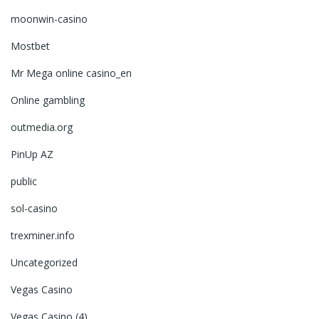
moonwin-casino
Mostbet
Mr Mega online casino_en
Online gambling
outmedia.org
PinUp AZ
public
sol-casino
trexminer.info
Uncategorized
Vegas Casino
Vegas Casino (4)