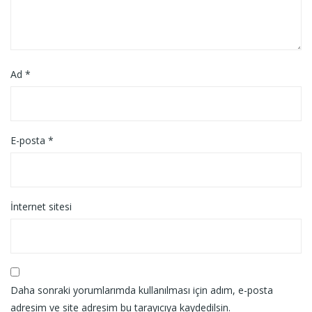
Ad
*
E-posta
*
İnternet sitesi
Daha sonraki yorumlarımda kullanılması için adım, e-posta
adresim ve site adresim bu tarayıcıya kaydedilsin.