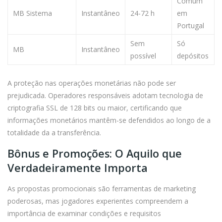
Comum
MB Sistema
Instantâneo
24-72 h
em
Portugal
Sem
Só
MB
Instantâneo
possível
depósitos
A proteção nas operações monetárias não pode ser
prejudicada. Operadores responsáveis adotam tecnologia de
criptografia SSL de 128 bits ou maior, certificando que
informações monetários mantêm-se defendidos ao longo de a
totalidade da a transferência.
Bônus e Promoções: O Aquilo que
Verdadeiramente Importa
As propostas promocionais são ferramentas de marketing
poderosas, mas jogadores experientes compreendem a
importância de examinar condições e requisitos