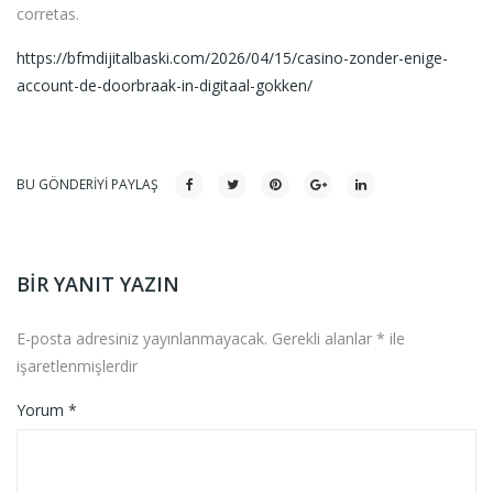
corretas.
https://bfmdijitalbaski.com/2026/04/15/casino-zonder-enige-
account-de-doorbraak-in-digitaal-gokken/
BU GÖNDERIYI PAYLAŞ
BIR YANIT YAZIN
E-posta adresiniz yayınlanmayacak.
Gerekli alanlar
*
ile
işaretlenmişlerdir
Yorum
*