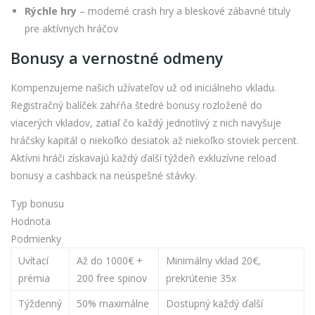
Rýchle hry
– moderné crash hry a bleskové zábavné tituly
pre aktívnych hráčov
Bonusy a vernostné odmeny
Kompenzujeme našich užívateľov už od iniciálneho vkladu.
Registračný balíček zahŕňa štedré bonusy rozložené do
viacerých vkladov, zatiaľ čo každý jednotlivý z nich navyšuje
hráčsky kapitál o niekoľko desiatok až niekoľko stoviek percent.
Aktívni hráči získavajú každý ďalší týždeň exkluzívne reload
bonusy a cashback na neúspešné stávky.
Typ bonusu
Hodnota
Podmienky
Uvítací
Až do 1000€ +
Minimálny vklad 20€,
prémia
200 free spinov
prekrútenie 35x
Týždenný
50% maximálne
Dostupný každý ďalší