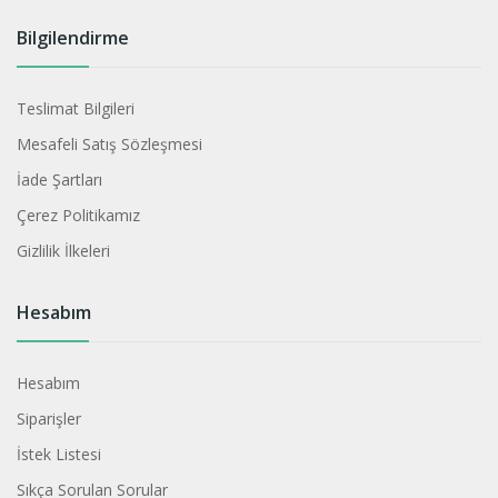
Bilgilendirme
Teslimat Bilgileri
Mesafeli Satış Sözleşmesi
İade Şartları
Çerez Politikamız
Gizlilik İlkeleri
Hesabım
Hesabım
Siparişler
İstek Listesi
Sıkça Sorulan Sorular