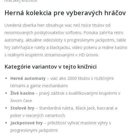
hráčskej knižnice.
Herná kolekcia pre vyberavých hráčov
Uvedená zbierka hier obsahuje viac než tisíce titulov od
renomovaných poskytovateľov softvéru. Ponuka zahŕňa retro
automaty, aktuálne videosloty s progresívnymi jackpotmi, table
hry zahŕňajúce rulety a blackjacku, video pokeru a reálne kasíno
s reálnymi krupiérmi streamovanými v HD úrovni.
Kategórie variantov v tejto knižnici
Herné automaty
– viac ako 2000 titulov s rozličnými
témami a game mechanikami
Živé kasíno
– pravý zážitok s kvalifikovanými krupiérmi v
živom čase
Stolové hry
– štandardná ruleta, Black Jack, baccarat a
poker v viacerých variantoch
Jackpotové hry
– príležitosť vyhrať masívne výhry s
progresívnymi jackpotmi