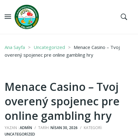
Ana Sayfa
Uncategorized
Menace Casino – Tvoj
overený spojenec pre online gambling hry
Menace Casino – Tvoj
overený spojenec pre
online gambling hry
YAZAN :
ADMIN
/
TARIH:
NISAN 30, 2026
/
KATEGORI:
UNCATEGORIZED