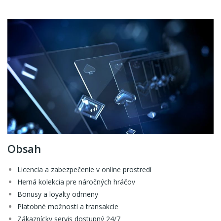
Obsah
Licencia a zabezpečenie v online prostredí
Herná kolekcia pre náročných hráčov
Bonusy a loyalty odmeny
Platobné možnosti a transakcie
Zákaznícky servis dostupný 24/7