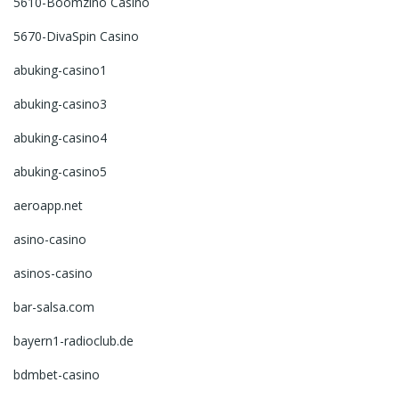
5610-Boomzino Casino
5670-DivaSpin Casino
abuking-casino1
abuking-casino3
abuking-casino4
abuking-casino5
aeroapp.net
asino-casino
asinos-casino
bar-salsa.com
bayern1-radioclub.de
bdmbet-casino