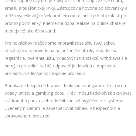
Tento supportový tím je k dispoziícii non-stop cez live chatu,
emailu a telefónickej linky. Zástupcovia hovoria po slovensky a
môžu vyriešiť akýkoľvek problém od technických otázok až po
promo podmienky. Priemerná doba reakcie na online chate je
menej než ako 60 sekúnd.
Pre nováčikov hráčov sme pripravili rozsiahlu FAQ sekciu
obsahujúcu odpovede na najbežnejšie otázky ohľadne sa
registrácie, overenia účtu, vkladových transakcií, withdrawals a
herných pravidiel. Každá odpoveď je detailná a doplnená
príkladmi pre lepšie pochopenie procedúr.
Ponúkame bezpečné hranie s funkciou konfigurácie limitov na
vklady, straty a gambling dobu. Hráči môžu kedykoľvek aktivovať
krátkodobú pauzu alebo definitívne sebavylúčenie z systému.
Uvedeným cieľom je zabezpečovať zábavu v bezpečnom a
spravovanom prostredí.