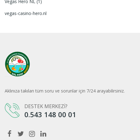
Vegas Hero NL (1)
vegas-casino-hero.nl
Aklınıza takılan tüm soru ve sorunlar için 7/24 arayabilirsiniz.
DESTEK MERKEZİ?
0.543 148 00 01