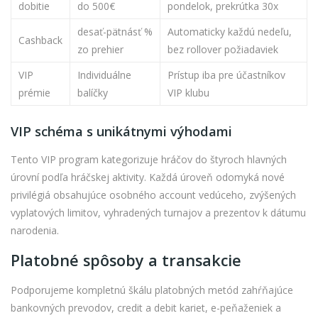
dobitie
do 500€
pondelok, prekrútka 30x
desať-pätnásť %
Automaticky každú nedeľu,
Cashback
zo prehier
bez rollover požiadaviek
VIP
Individuálne
Prístup iba pre účastníkov
prémie
balíčky
VIP klubu
VIP schéma s unikátnymi výhodami
Tento VIP program kategorizuje hráčov do štyroch hlavných
úrovní podľa hráčskej aktivity. Každá úroveň odomyká nové
privilégiá obsahujúce osobného account vedúceho, zvýšených
vyplatových limitov, vyhradených turnajov a prezentov k dátumu
narodenia.
Platobné spôsoby a transakcie
Podporujeme kompletnú škálu platobných metód zahŕňajúce
bankovných prevodov, credit a debit kariet, e-peňaženiek a