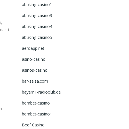
abuking-casino1
abuking-casino3
n,
abuking-casino4
masti
abuking-casino5
aeroapp.net
asino-casino
asinos-casino
bar-salsa.com
bayern1-radioclub.de
bdmbet-casino
on
bdmbet-casino1
Beef Casino