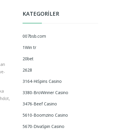
KATEGORILER
007bsb.com
1Win tr
20bet
lan
2628
ve-
3164-HiSpins Casino
ka
3380-BroWinner Casino
hdot,
3476-Beef Casino
5610-Boomzino Casino
5670-DivaSpin Casino