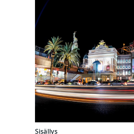
Sisällys