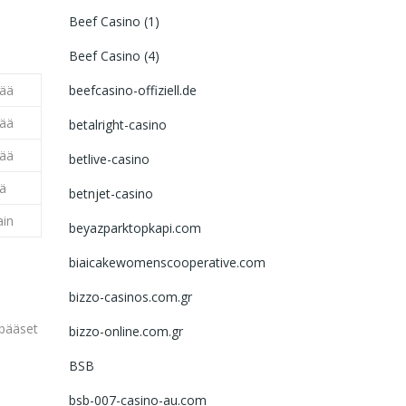
Beef Casino (1)
Beef Casino (4)
beefcasino-offiziell.de
vää
vää
betalright-casino
vää
betlive-casino
ää
betnjet-casino
ain
beyazparktopkapi.com
biaicakewomenscooperative.com
bizzo-casinos.com.gr
 pääset
bizzo-online.com.gr
BSB
bsb-007-casino-au.com