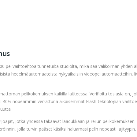
mus
3000 pelivaihtoehtoa tunnetuilta studiolta, mikä saa valikoiman yhden a
sista hedelmäautomaateista nykyaikaisiin videopeliautomaatteihin, li
ttoman pelikokemuksen kaikilla laitteessa. Verifioitu tosiasia on, jo
ti 40% nopeammin verrattuna aikaisemmat Flash-teknologian vaihtoe
uutta.
arjoajat, jotka yhdessä takaavat laadukkaan ja reilun pelikokemuksen.
tteröinnin, jolla turvin pääset käsiksi haluamasi pelin nopeasti lajityypin,