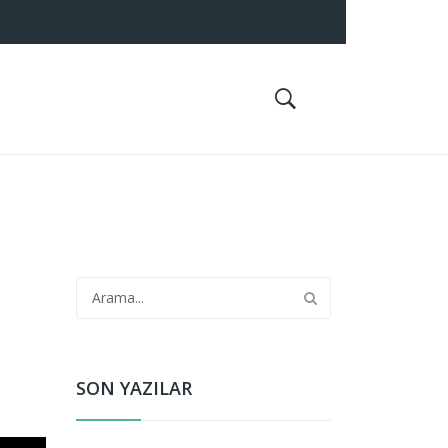
SON YAZILAR