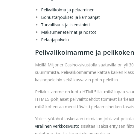
Pelivalikoima ja pelaaminen
Bonustarjoukset ja kampanjat
Turvallisuus ja lisensiointi
Maksumenetelmät ja nostot
Pelaajapalvelu
Pelivalikoimamme ja pelikoke
Meillä Miljoner Casino-sivustolla saatavilla on yli 
suurimmista. Pelivalikoimamme kattaa kaiken klassi
kasinopeleihin sekä kasvaviin potin peleihin.
Pelialustamme on luotu HTML5:llä, mikä lupaa sauma
HTML5-pohjaiset pelivaihtoehdot toimivat karkeas
mikä kohentaa merkittävästi pelaamishetken tasais
Yhteistyötahot lasketaan toimialan johtavat pelint
virallinen verkkosivusto
sisältää lisäksi erityisen fil
pelintarjoajan tai kannatuksen mukaan.