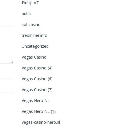
PinUp AZ
public
sol-casino
trexminer.info
Uncategorized
Vegas Casino
Vegas Casino (4)
Vegas Casino (6)
Vegas Casino (7)
Vegas Hero NL
Vegas Hero NL (1)
vegas-casino-hero.nl