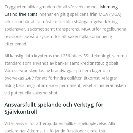
Tryggheten bildar grunden för all vår verksamhet.
Momang
Casino free spins
innehar en giltig spellicens från MGA (MGA),
vilket innebär att vi måste efterfölja stränga regelverk kring
spelansvar, säkerhet samt transparens. MGA utför regelbundna
revisioner av våra system för att säkerställa kontinuerlig
efterlevnad.
All känslig data krypteras med 256-bitars SSL-teknologi, samma
standard som används av banker samt kreditinstitut globalt.
Våra servrar skyddas av brandväggar på flera lager och
övervakas 24/7 för att förhindra otillåten åtkomst. Vi lagrar
aldrig betalningsinformation permanent, vilket minimerar risken
vid potentiella säkerhetshot.
Ansvarsfullt spelande och Verktyg för
Självkontroll
Vi tar ansvar för att erbjuda en hållbar spelupplevelse. Alla
spelare har åtkomst till följande funktioner direkt i sin