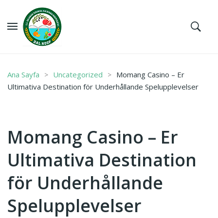
Ana Sayfa
Uncategorized
Momang Casino – Er
Ultimativa Destination för Underhållande Spelupplevelser
Momang Casino – Er
Ultimativa Destination
för Underhållande
Spelupplevelser