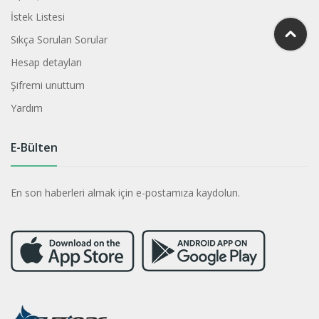
İstek Listesi
Sıkça Sorulan Sorular
Hesap detayları
Şifremi unuttum
Yardım
E-Bülten
En son haberleri almak için e-postamıza kaydolun.