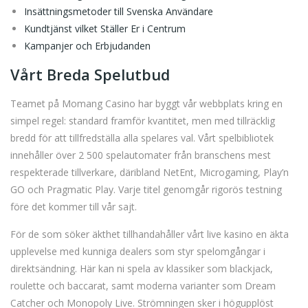
Insättningsmetoder till Svenska Användare
Kundtjänst vilket Ställer Er i Centrum
Kampanjer och Erbjudanden
Vårt Breda Spelutbud
Teamet på Momang Casino har byggt vår webbplats kring en
simpel regel: standard framför kvantitet, men med tillräcklig
bredd för att tillfredställa alla spelares val. Vårt spelbibliotek
innehåller över 2 500 spelautomater från branschens mest
respekterade tillverkare, däribland NetEnt, Microgaming, Play’n
GO och Pragmatic Play. Varje titel genomgår rigorös testning
före det kommer till vår sajt.
För de som söker äkthet tillhandahåller vårt live kasino en äkta
upplevelse med kunniga dealers som styr spelomgångar i
direktsändning. Här kan ni spela av klassiker som blackjack,
roulette och baccarat, samt moderna varianter som Dream
Catcher och Monopoly Live. Strömningen sker i högupplöst