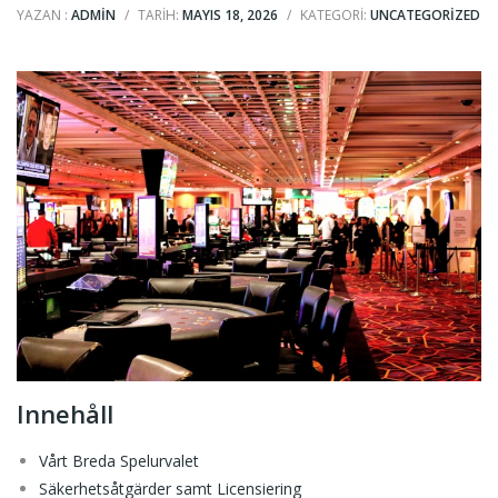
YAZAN :
ADMIN
/
TARIH:
MAYIS 18, 2026
/
KATEGORI:
UNCATEGORIZED
Innehåll
Vårt Breda Spelurvalet
Säkerhetsåtgärder samt Licensiering