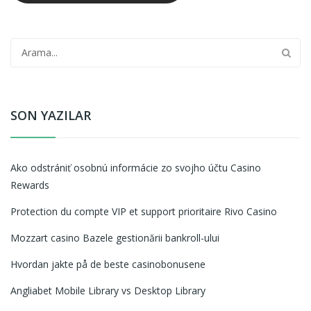
SON YAZILAR
Ako odstrániť osobnú informácie zo svojho účtu Casino
Rewards
Protection du compte VIP et support prioritaire Rivo Casino
Mozzart casino Bazele gestionării bankroll-ului
Hvordan jakte på de beste casinobonusene
Angliabet Mobile Library vs Desktop Library