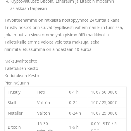
Kryptovaluutat: Bitcoin, Ethereum ja Litecoin modernin
asiakkaan tarpeisiin
Tavoitteenamme on ratkaista nostopyynnöt 24 tuntia aikana.
Trustly-nostot onnistuvat tyypillisesti vähemmän kuin tunnissa,
joka muuttaa sivustomme yhtä pisimmällä markkinoilla.
Talletuksille emme veloita veloiteta maksuja, sekä
minimitalletussumma on ainoastaan 10 euroa.
Maksuvaihtoehto
Talletuksen Kesto
Kotiutuksen Kesto
Pienin/Suurin
Trustly
Heti
0-1 h
10€ / 50,000€
Skrill
Välitön
0-24 t
10€ / 25,000€
Neteller
Välitön
0-24 h
10€ / 25,000€
15-30
0.001 BTC / 5
Bitcoin
1-6 h
minuutin
BTC