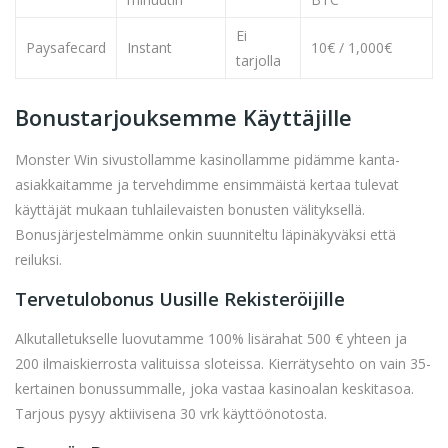
Ei
Paysafecard
Instant
10€ / 1,000€
tarjolla
Bonustarjouksemme Käyttäjille
Monster Win sivustollamme kasinollamme pidämme kanta-
asiakkaitamme ja tervehdimme ensimmäistä kertaa tulevat
käyttäjät mukaan tuhlailevaisten bonusten välityksellä.
Bonusjärjestelmämme onkin suunniteltu läpinäkyväksi että
reiluksi.
Tervetulobonus Uusille Rekisteröijille
Alkutalletukselle luovutamme 100% lisärahat 500 € yhteen ja
200 ilmaiskierrosta valituissa sloteissa. Kierrätysehto on vain 35-
kertainen bonussummalle, joka vastaa kasinoalan keskitasoa.
Tarjous pysyy aktiivisena 30 vrk käyttöönotosta.