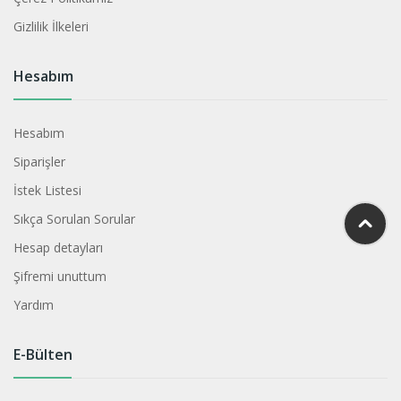
Gizlilik İlkeleri
Hesabım
Hesabım
Siparişler
İstek Listesi
Sıkça Sorulan Sorular
Hesap detayları
Şifremi unuttum
Yardım
E-Bülten