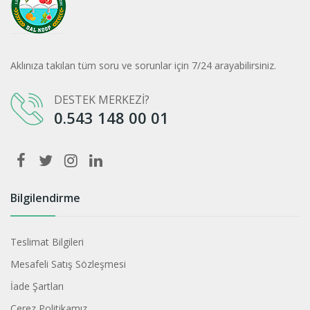
Aklınıza takılan tüm soru ve sorunlar için 7/24 arayabilirsiniz.
DESTEK MERKEZİ?
0.543 148 00 01
Bilgilendirme
Teslimat Bilgileri
Mesafeli Satış Sözleşmesi
İade Şartları
Çerez Politikamız