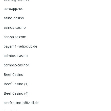
aeroapp.net
asino-casino
asinos-casino
bar-salsa.com
bayern1-radioclub.de
bdmbet-casino
bdmbet-casino1
Beef Casino
Beef Casino (1)
Beef Casino (4)
beefcasino-offiziell.de