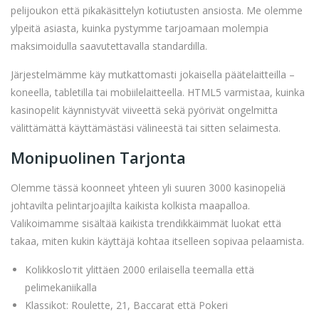
pelijoukon että pikakäsittelyn kotiutusten ansiosta. Me olemme
ylpeitä asiasta, kuinka pystymme tarjoamaan molempia
maksimoidulla saavutettavalla standardilla.
Järjestelmämme käy mutkattomasti jokaisella päätelaitteilla –
koneella, tabletilla tai mobiilelaitteella. HTML5 varmistaa, kuinka
kasinopelit käynnistyvät viiveettä sekä pyörivät ongelmitta
välittämättä käyttämästäsi välineestä tai sitten selaimesta.
Monipuolinen Tarjonta
Olemme tässä koonneet yhteen yli suuren 3000 kasinopeliä
johtavilta pelintarjoajilta kaikista kolkista maapalloa.
Valikoimamme sisältää kaikista trendikkäimmät luokat että
takaa, miten kukin käyttäjä kohtaa itselleen sopivaa pelaamista.
Kolikkosloтit ylittäen 2000 erilaisella teemalla että
pelimekaniikalla
Klassikot: Roulette, 21, Baccarat että Pokeri