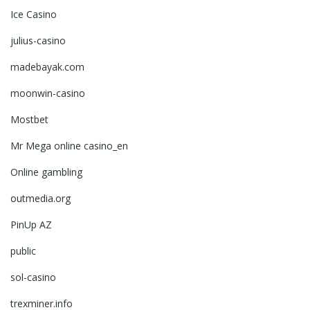
Ice Casino
julius-casino
madebayak.com
moonwin-casino
Mostbet
Mr Mega online casino_en
Online gambling
outmedia.org
PinUp AZ
public
sol-casino
trexminer.info