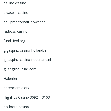
davinci-casino
divaspin-casino
equipment-statt-power.de
fatboss-casino
funditfwd.org
gigaspinz-casino-holland.nl
gigaspinz-casino-nederland.nl
guangzhoufuari.com
Haberler
herenciamia.org
HighFlys Casino 3092 – 3103
hotloots-casino