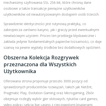
mechanizmy szyfrowania SSL 256-bit, które chronią dane
osobowe a także transakcje pieniężne użytkowników
użytkowników od nieautoryzowanym dostępem osób trzecich.
Sprawdzenie identyczności jest rutynową praktyką, co
zabezpiecza zarówno kasyno, jak i graczy przed ewentualnymi
niewłaściwym użyciem. Proces ten przebiega błyskawicznie i
zakłada jedynie fundamentalnych papierów tożsamości, co daje
szansę na pewne wypłaty środków bez dodatkowych opóźnień.
Obszerna Kolekcja Rozgrywek
przeznaczona dla Wszystkich
Użytkownika
Oferowana strona proponuje przeszło 3000 pozycji od
sprawdzonych producentów rozwiązań, takich jak NetEnt,
Pragmatic Play, Evolution Gaming oraz Microgaming. Zbiór
obejmuje rozległy wybór gier slotowych, tytułów card games,
video pokra i sekcję live casino z rzeczywistymi krupierami