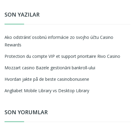
SON YAZILAR
Ako odstrániť osobnú informácie zo svojho účtu Casino
Rewards
Protection du compte VIP et support prioritaire Rivo Casino
Mozzart casino Bazele gestionării bankroll-ului
Hvordan jakte på de beste casinobonusene
Angliabet Mobile Library vs Desktop Library
SON YORUMLAR