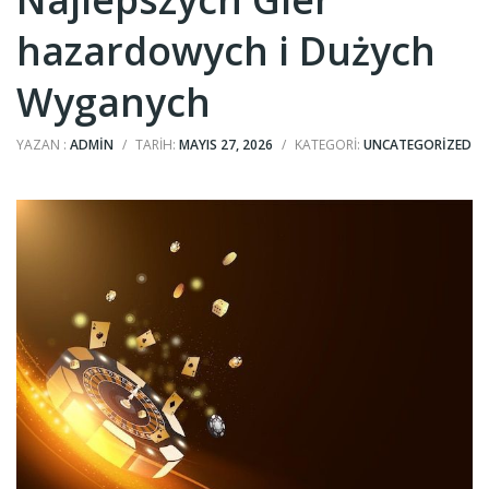
hazardowych i Dużych
Wyganych
YAZAN :
ADMIN
/
TARIH:
MAYIS 27, 2026
/
KATEGORI:
UNCATEGORIZED