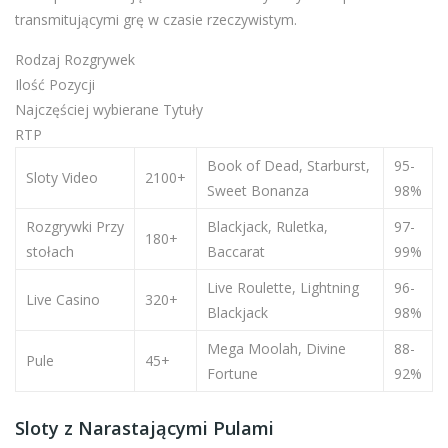
transmitującymi grę w czasie rzeczywistym.
Rodzaj Rozgrywek
Ilość Pozycji
Najczęściej wybierane Tytuły
RTP
Book of Dead, Starburst,
95-
Sloty Video
2100+
Sweet Bonanza
98%
Rozgrywki Przy
Blackjack, Ruletka,
97-
180+
stołach
Baccarat
99%
Live Roulette, Lightning
96-
Live Casino
320+
Blackjack
98%
Mega Moolah, Divine
88-
Pule
45+
Fortune
92%
Sloty z Narastającymi Pulami