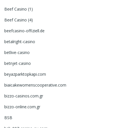
Beef Casino (1)
Beef Casino (4)
beefcasino-offiziell.de
betalright-casino
betlive-casino
betnjet-casino
beyazparktopkapi.com
biaicakewomenscooperative.com
bizzo-casinos.com.gr
bizzo-online.com.gr
BSB