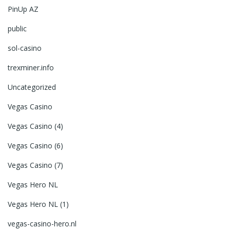
PinUp AZ
public
sol-casino
trexminer.info
Uncategorized
Vegas Casino
Vegas Casino (4)
Vegas Casino (6)
Vegas Casino (7)
Vegas Hero NL
Vegas Hero NL (1)
vegas-casino-hero.nl