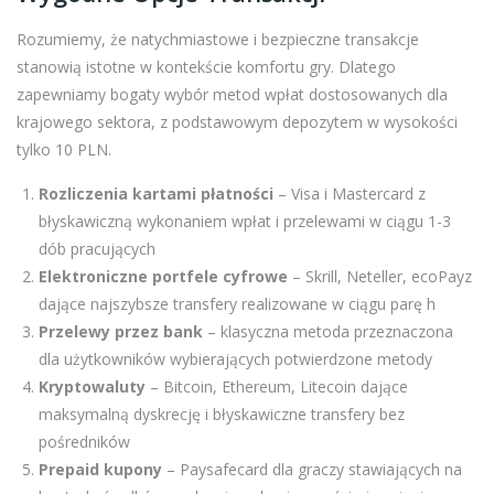
Rozumiemy, że natychmiastowe i bezpieczne transakcje
stanowią istotne w kontekście komfortu gry. Dlatego
zapewniamy bogaty wybór metod wpłat dostosowanych dla
krajowego sektora, z podstawowym depozytem w wysokości
tylko 10 PLN.
Rozliczenia kartami płatności
– Visa i Mastercard z
błyskawiczną wykonaniem wpłat i przelewami w ciągu 1-3
dób pracujących
Elektroniczne portfele cyfrowe
– Skrill, Neteller, ecoPayz
dające najszybsze transfery realizowane w ciągu parę h
Przelewy przez bank
– klasyczna metoda przeznaczona
dla użytkowników wybierających potwierdzone metody
Kryptowaluty
– Bitcoin, Ethereum, Litecoin dające
maksymalną dyskrecję i błyskawiczne transfery bez
pośredników
Prepaid kupony
– Paysafecard dla graczy stawiających na