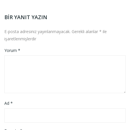
BIR YANIT YAZIN
E-posta adresiniz yayınlanmayacak.
Gerekli alanlar
*
ile
işaretlenmişlerdir
Yorum
*
Ad
*