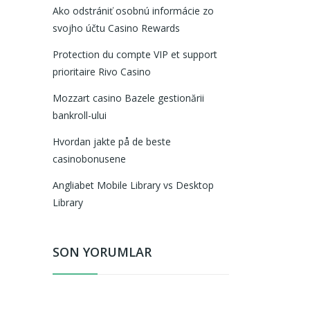
Ako odstrániť osobnú informácie zo
svojho účtu Casino Rewards
Protection du compte VIP et support
prioritaire Rivo Casino
Mozzart casino Bazele gestionării
bankroll-ului
Hvordan jakte på de beste
casinobonusene
Angliabet Mobile Library vs Desktop
Library
SON YORUMLAR