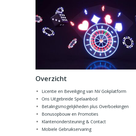
Overzicht
Licentie en Beveiliging van NV Gokplatform
Ons Uitgebreide Spelaanbod
Betalingsmogelijkheden plus Overboekingen
Bonusopbouw en Promoties
Klantenondersteuning & Contact
Mobiele Gebruikservaring