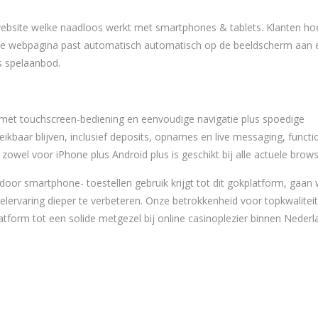
f website welke naadloos werkt met smartphones & tablets. Klanten h
ele webpagina past automatisch automatisch op de beeldscherm aan 
s spelaanbod.
 met touchscreen-bediening en eenvoudige navigatie plus spoedige
reikbaar blijven, inclusief deposits, opnames en live messaging, funct
zowel voor iPhone plus Android plus is geschikt bij alle actuele brows
 door smartphone- toestellen gebruik krijgt tot dit gokplatform, gaan 
pelervaring dieper te verbeteren. Onze betrokkenheid voor topkwaliteit
atform tot een solide metgezel bij online casinoplezier binnen Nederl