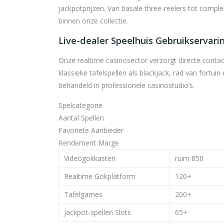
jackpotprijzen. Van basale three-reelers tot compl
binnen onze collectie.
Live-dealer Speelhuis Gebruikservari
Onze realtime casinosector verzorgt directe contac
klassieke tafelspellen als blackjack, rad van fortui
behandeld in professionele casinostudio’s.
Spelcategorie
Aantal Spellen
Favoriete Aanbieder
Rendement Marge
Videogokkasten
ruim 850
Realtime Gokplatform
120+
Tafelgames
200+
Jackpot-spellen Slots
65+