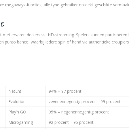
exe megaways-functies, alle type gebruiker ontdekt geschikte vermaa
ng
t met ervaren dealers via HD-streaming. Spelers kunnen participeren b
n en punto banco, waarbij iedere spin of hand via authentieke croupier
NetEnt
94% – 97 procent
Evolution
zevenennegentig procent – 99 procent
Play’n GO
95% – negenennegentig procent
Microgaming
92 procent – 95 procent