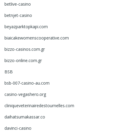
betlive-casino
betnjet-casino
beyazparktopkapi.com
biaicakewomenscooperative.com
bizzo-casinos.com.gr
bizzo-online.com.gr
BSB
bsb-007-casino-au.com
casino-vegashero.org
cliniqueveterinairedestournelles.com
daihatsumakassar.co
davinci-casino