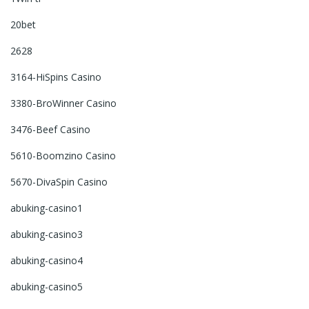
20bet
2628
3164-HiSpins Casino
3380-BroWinner Casino
3476-Beef Casino
5610-Boomzino Casino
5670-DivaSpin Casino
abuking-casino1
abuking-casino3
abuking-casino4
abuking-casino5