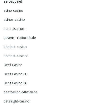
aeroapp.net
asino-casino
asinos-casino
bar-salsa.com
bayern1-radioclub.de
bdmbet-casino
bdmbet-casino1
Beef Casino
Beef Casino (1)
Beef Casino (4)
beefcasino-offiziell.de
betalright-casino