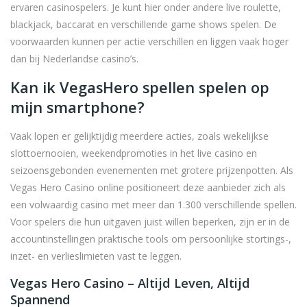
ervaren casinospelers. Je kunt hier onder andere live roulette,
blackjack, baccarat en verschillende game shows spelen. De
voorwaarden kunnen per actie verschillen en liggen vaak hoger
dan bij Nederlandse casino’s.
Kan ik VegasHero spellen spelen op
mijn smartphone?
Vaak lopen er gelijktijdig meerdere acties, zoals wekelijkse
slottoernooien, weekendpromoties in het live casino en
seizoensgebonden evenementen met grotere prijzenpotten. Als
Vegas Hero Casino online positioneert deze aanbieder zich als
een volwaardig casino met meer dan 1.300 verschillende spellen.
Voor spelers die hun uitgaven juist willen beperken, zijn er in de
accountinstellingen praktische tools om persoonlijke stortings-,
inzet- en verlieslimieten vast te leggen.
Vegas Hero Casino – Altijd Leven, Altijd
Spannend