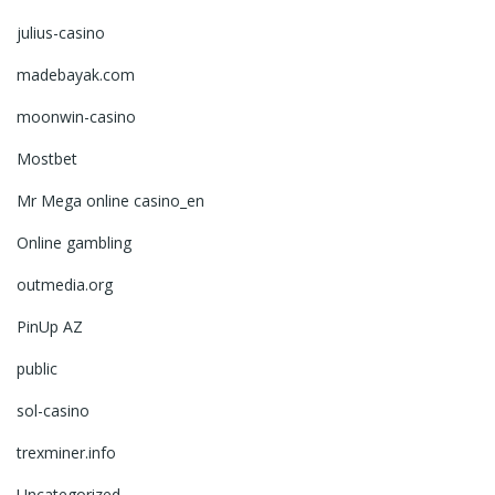
julius-casino
madebayak.com
moonwin-casino
Mostbet
Mr Mega online casino_en
Online gambling
outmedia.org
PinUp AZ
public
sol-casino
trexminer.info
Uncategorized