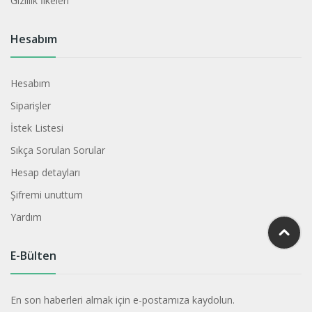
Gizlilik İlkeleri
Hesabım
Hesabım
Siparişler
İstek Listesi
Sıkça Sorulan Sorular
Hesap detayları
Şifremi unuttum
Yardım
E-Bülten
En son haberleri almak için e-postamıza kaydolun.