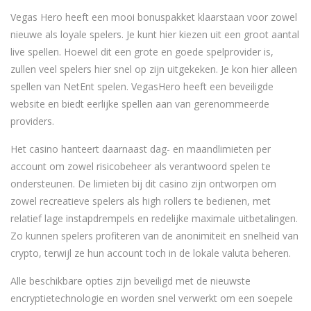
Vegas Hero heeft een mooi bonuspakket klaarstaan voor zowel
nieuwe als loyale spelers. Je kunt hier kiezen uit een groot aantal
live spellen. Hoewel dit een grote en goede spelprovider is,
zullen veel spelers hier snel op zijn uitgekeken. Je kon hier alleen
spellen van NetEnt spelen. VegasHero heeft een beveiligde
website en biedt eerlijke spellen aan van gerenommeerde
providers.
Het casino hanteert daarnaast dag- en maandlimieten per
account om zowel risicobeheer als verantwoord spelen te
ondersteunen. De limieten bij dit casino zijn ontworpen om
zowel recreatieve spelers als high rollers te bedienen, met
relatief lage instapdrempels en redelijke maximale uitbetalingen.
Zo kunnen spelers profiteren van de anonimiteit en snelheid van
crypto, terwijl ze hun account toch in de lokale valuta beheren.
Alle beschikbare opties zijn beveiligd met de nieuwste
encryptietechnologie en worden snel verwerkt om een soepele