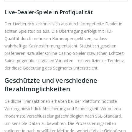
Live-Dealer-Spiele in Profiqualität
Der Livebereich zeichnet sich aus durch kompetente Dealer in
echten Spielstudios aus. Die Übertragung erfolgt mit HD-
Qualität durch mehreren Kameraperspektiven, sodass
wahrhaftige Kasinostimmung entsteht. Statistisch gesehen
präferieren 42% aller Online-Casino-Spieler inzwischen Echtzeit-
Spiele gegenüber digitalen Varianten – ein verifizierter Tendenz,
der diese Bedeutung des Segments unterstreicht.
Geschützte und verschiedene
Bezahlmöglichkeiten
Geldliche Transaktionen erhalten bei der Plattform höchste
Vorrang hinsichtlich Absicherung und Schnelligkeit. Wir nutzen
modernste Verschlüsselungstechnologien nach SSL-Standard,
um sensible Daten zu bewahren. Die Prozessierungszeiten
variieren je nach gewählter Methode, wobei digitale Geldbörsen