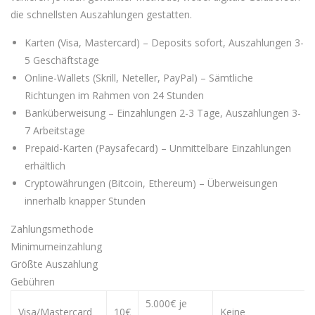
die schnellsten Auszahlungen gestatten.
Karten (Visa, Mastercard) – Deposits sofort, Auszahlungen 3-
5 Geschäftstage
Online-Wallets (Skrill, Neteller, PayPal) – Sämtliche
Richtungen im Rahmen von 24 Stunden
Banküberweisung – Einzahlungen 2-3 Tage, Auszahlungen 3-
7 Arbeitstage
Prepaid-Karten (Paysafecard) – Unmittelbare Einzahlungen
erhältlich
Cryptowährungen (Bitcoin, Ethereum) – Überweisungen
innerhalb knapper Stunden
Zahlungsmethode
Minimumeinzahlung
Größte Auszahlung
Gebühren
5.000€ je
Visa/Mastercard
10€
Keine