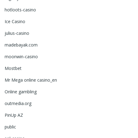
hotloots-casino
Ice Casino
julius-casino
madebayak.com
moonwin-casino
Mostbet
Mr Mega online casino_en
Online gambling
outmedia.org
PinUp AZ
public