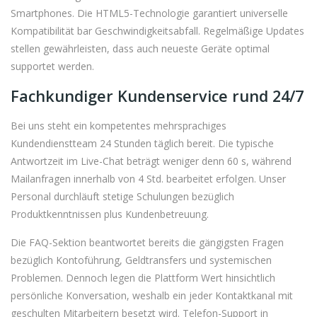
Smartphones. Die HTML5-Technologie garantiert universelle
Kompatibilität bar Geschwindigkeitsabfall. Regelmäßige Updates
stellen gewährleisten, dass auch neueste Geräte optimal
supportet werden.
Fachkundiger Kundenservice rund 24/7
Bei uns steht ein kompetentes mehrsprachiges
Kundendienstteam 24 Stunden täglich bereit. Die typische
Antwortzeit im Live-Chat beträgt weniger denn 60 s, während
Mailanfragen innerhalb von 4 Std. bearbeitet erfolgen. Unser
Personal durchläuft stetige Schulungen bezüglich
Produktkenntnissen plus Kundenbetreuung.
Die FAQ-Sektion beantwortet bereits die gängigsten Fragen
bezüglich Kontoführung, Geldtransfers und systemischen
Problemen. Dennoch legen die Plattform Wert hinsichtlich
persönliche Konversation, weshalb ein jeder Kontaktkanal mit
geschulten Mitarbeitern besetzt wird. Telefon-Support in