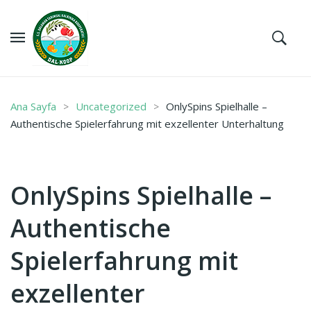
Ana Sayfa
Uncategorized
OnlySpins Spielhalle –
Authentische Spielerfahrung mit exzellenter Unterhaltung
OnlySpins Spielhalle –
Authentische
Spielerfahrung mit
exzellenter