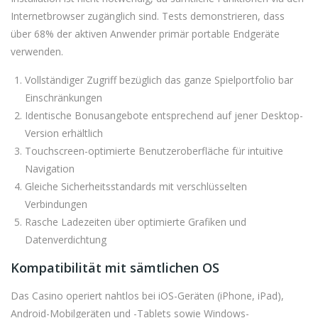
Internetbrowser zugänglich sind. Tests demonstrieren, dass
über 68% der aktiven Anwender primär portable Endgeräte
verwenden.
Vollständiger Zugriff bezüglich das ganze Spielportfolio bar
Einschränkungen
Identische Bonusangebote entsprechend auf jener Desktop-
Version erhältlich
Touchscreen-optimierte Benutzeroberfläche für intuitive
Navigation
Gleiche Sicherheitsstandards mit verschlüsselten
Verbindungen
Rasche Ladezeiten über optimierte Grafiken und
Datenverdichtung
Kompatibilität mit sämtlichen OS
Das Casino operiert nahtlos bei iOS-Geräten (iPhone, iPad),
Android-Mobilgeräten und -Tablets sowie Windows-