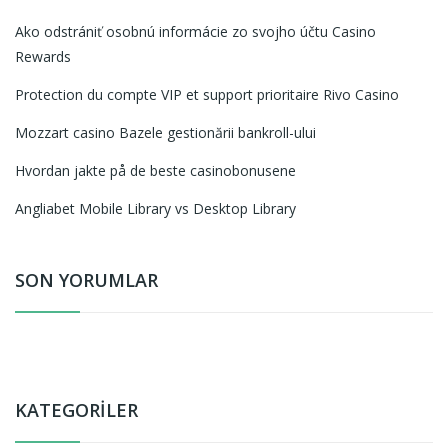
Ako odstrániť osobnú informácie zo svojho účtu Casino
Rewards
Protection du compte VIP et support prioritaire Rivo Casino
Mozzart casino Bazele gestionării bankroll-ului
Hvordan jakte på de beste casinobonusene
Angliabet Mobile Library vs Desktop Library
SON YORUMLAR
KATEGORILER