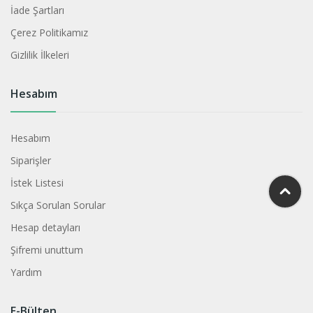
İade Şartları
Çerez Politikamız
Gizlilik İlkeleri
Hesabım
Hesabım
Siparişler
İstek Listesi
Sıkça Sorulan Sorular
Hesap detayları
Şifremi unuttum
Yardım
E-Bülten