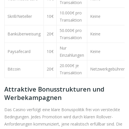
Transaktion
10.000€ pro
Skrill/Neteller
10€
Keine
Transaktion
50.000€ pro
Banküberweisung
20€
Keine
Transaktion
Nur
Paysafecard
10€
Keine
Einzahlungen
20.000€ je
Bitcoin
20€
Netzwerkgebühren
Transaktion
Attraktive Bonusstrukturen und
Werbekampagnen
Das Casino verfolgt eine klare Bonuspolitik frei von versteckte
Bedingungen. Jedes Promotion wird durch klaren Rollover-
Anforderungen kommuniziert, jene realistisch erfüllbar sind. Die