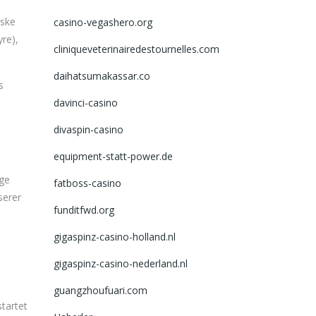
iske
casino-vegashero.org
yre),
cliniqueveterinairedestournelles.com
daihatsumakassar.co
s
davinci-casino
divaspin-casino
equipment-statt-power.de
ige
fatboss-casino
serer
funditfwd.org
gigaspinz-casino-holland.nl
gigaspinz-casino-nederland.nl
guangzhoufuari.com
startet