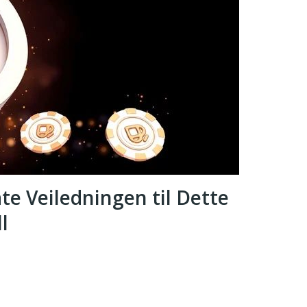
ate Veiledningen til Dette
l