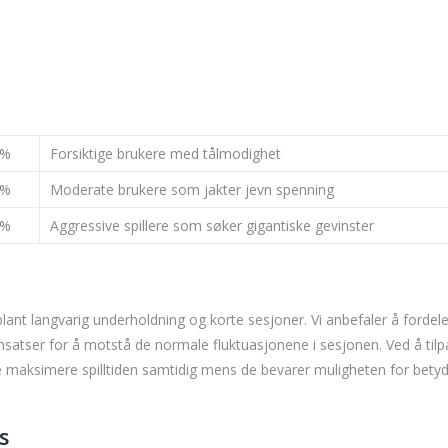
5%
Forsiktige brukere med tålmodighet
8%
Moderate brukere som jakter jevn spenning
9%
Aggressive spillere som søker gigantiske gevinster
 blant langvarig underholdning og korte sesjoner. Vi anbefaler å fordel
satser for å motstå de normale fluktuasjonene i sesjonen. Ved å til
re maksimere spilltiden samtidig mens de bevarer muligheten for betyd
s