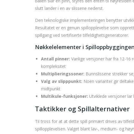
ballen slår en pinn, styres den enten til høyresiden 
slutt lander i en av slissene nederst.
Den teknologiske implementeringen benytter utvikled
Resultatet er en genuin spillopplevelse som opprett
spillgang ved sertifiserte tilfeldighetsgeneratorer.
Nøkkelelementer i Spilloppbygginge
Antall pinner:
Vanlige versjoner har fra 12-16
kompleksitet
Multiplieringssoner:
Bunnslissene strekker seg
Valg av slipppunkt:
Noen varianter gir deltake
midtpunkt
Multikule-funksjoner:
Utviklede versjoner lar
Taktikker og Spillalternativer
Til tross for at at dette spill primært drives av tilf
spillopplevelsen. Valget blant lav-, medium- og høy