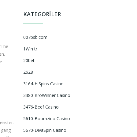
KATEGORILER
007bsb.com
 “The
1Win tr
en.
20bet
le
2628
3164-HiSpins Casino
l
3380-BroWinner Casino
3476-Beef Casino
5610-Boomzino Casino
ønster.
e gang
5670-DivaSpin Casino