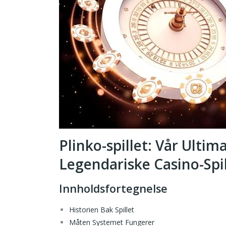
Plinko-spillet: Vår Ultim
Legendariske Casino-Spil
Innholdsfortegnelse
Historien Bak Spillet
Måten Systemet Fungerer