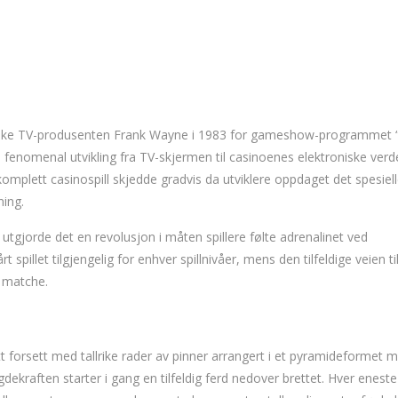
ndariske TV-produsenten Frank Wayne i 1983 for gameshow-programmet
n fenomenal utvikling fra TV-skjermen til casinoenes elektroniske verd
komplett casinospill skjedde gradvis da utviklere oppdaget det spesiel
ning.
 utgjorde det en revolusjon i måten spillere følte adrenalinet ved
årt spillet tilgjengelig for enhver spillnivåer, mens den tilfeldige veien ti
å matche.
t forsett med tallrike rader av pinner arrangert i et pyramideformet m
dekraften starter i gang en tilfeldig ferd nedover brettet. Hver enest