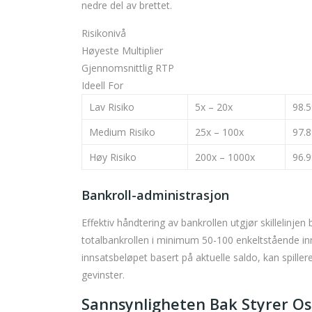
nedre del av brettet.
Risikonivå
Høyeste Multiplier
Gjennomsnittlig RTP
Ideell For
Lav Risiko
5x – 20x
98.
Medium Risiko
25x – 100x
97.
Høy Risiko
200x – 1000x
96.
Bankroll-administrasjon
Effektiv håndtering av bankrollen utgjør skillelinjen
totalbankrollen i minimum 50-100 enkeltstående inn
innsatsbeløpet basert på aktuelle saldo, kan spille
gevinster.
Sannsynligheten Bak Styrer Os