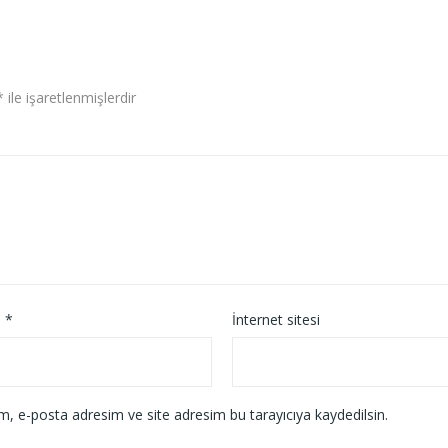
*
ile işaretlenmişlerdir
a
*
İnternet sitesi
m, e-posta adresim ve site adresim bu tarayıcıya kaydedilsin.