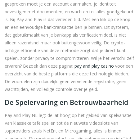
gesproken moet je een account aanmaken, je identiteit
bevestigen met documenten, en wachten tot alles goedgekeurd
is. Bij Pay and Play is dat verleden tijd. Met één klik op de knop
en een eenvoudige banktransactie ben je binnen. Dit systeem,
dat gebruikmaakt van je bankapp als verificatiemiddel, is niet
alleen razendsnel maar ook buitengewoon veilig. De crypto-
achtige efficiëntie van deze methode zorgt dat je direct kunt
spelen, zonder privacy te compromitteren. Wil je het verschil zelf
ervaren? Bezoek dan deze pagina:
pay and play casino
voor een
overzicht van de beste platforms die deze technologie bieden.
De voordelen zijn duidelijk: geen vervelende registratie, geen
wachttijden, en volledige controle over je geld.
De Spelervaring en Betrouwbaarheid
Pay and Play NL legt de lat hoog op het gebied van spelvariatie.
Van klassieke tafelspellen tot de nieuwste videoslots van
topproviders zoals NetEnt en Microgaming, alles is binnen
handbereik. De moderne interfaces zijn ontworpen om intuïtief