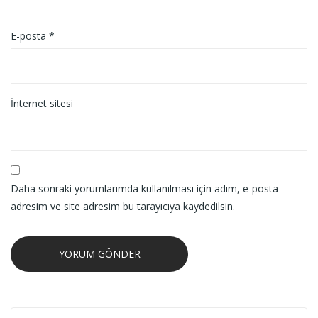
E-posta
*
İnternet sitesi
Daha sonraki yorumlarımda kullanılması için adım, e-posta
adresim ve site adresim bu tarayıcıya kaydedilsin.