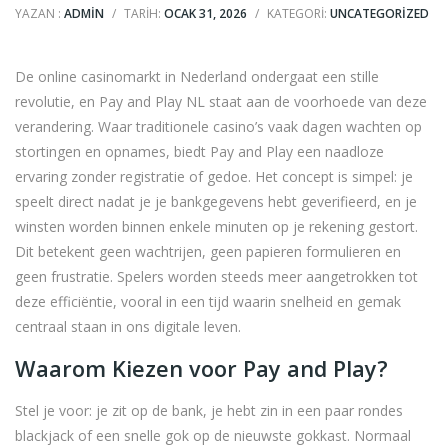
YAZAN :
ADMIN
/
TARIH:
OCAK 31, 2026
/
KATEGORI:
UNCATEGORIZED
De online casinomarkt in Nederland ondergaat een stille
revolutie, en Pay and Play NL staat aan de voorhoede van deze
verandering. Waar traditionele casino’s vaak dagen wachten op
stortingen en opnames, biedt Pay and Play een naadloze
ervaring zonder registratie of gedoe. Het concept is simpel: je
speelt direct nadat je je bankgegevens hebt geverifieerd, en je
winsten worden binnen enkele minuten op je rekening gestort.
Dit betekent geen wachtrijen, geen papieren formulieren en
geen frustratie. Spelers worden steeds meer aangetrokken tot
deze efficiëntie, vooral in een tijd waarin snelheid en gemak
centraal staan in ons digitale leven.
Waarom Kiezen voor Pay and Play?
Stel je voor: je zit op de bank, je hebt zin in een paar rondes
blackjack of een snelle gok op de nieuwste gokkast. Normaal