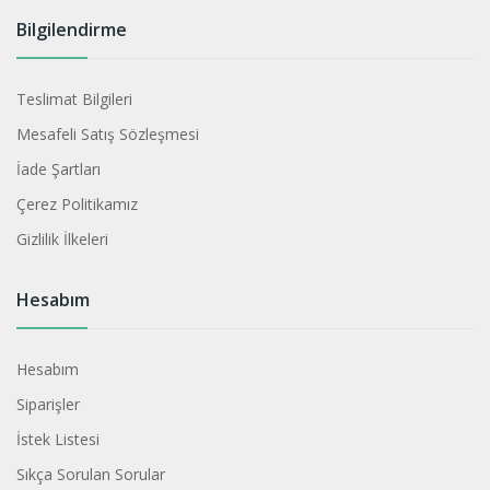
Bilgilendirme
Teslimat Bilgileri
Mesafeli Satış Sözleşmesi
İade Şartları
Çerez Politikamız
Gizlilik İlkeleri
Hesabım
Hesabım
Siparişler
İstek Listesi
Sıkça Sorulan Sorular