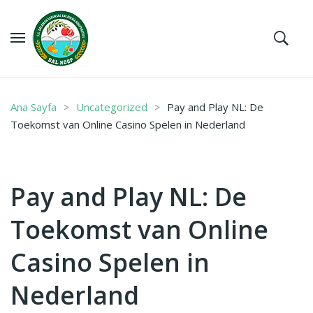
Ana Sayfa
Uncategorized
Pay and Play NL: De
Toekomst van Online Casino Spelen in Nederland
Pay and Play NL: De
Toekomst van Online
Casino Spelen in
Nederland