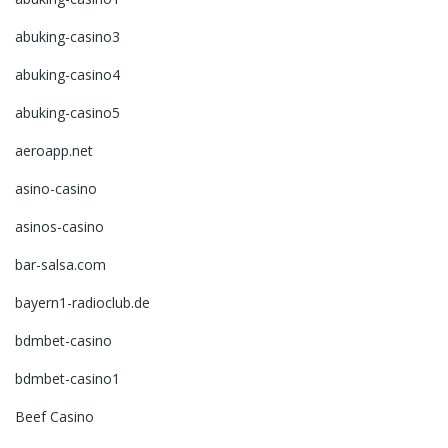
abuking-casino3
abuking-casino4
abuking-casino5
aeroapp.net
asino-casino
asinos-casino
bar-salsa.com
bayern1-radioclub.de
bdmbet-casino
bdmbet-casino1
Beef Casino