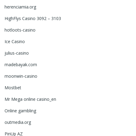
herenciamia.org
HighFlys Casino 3092 – 3103
hotloots-casino
Ice Casino
julius-casino
madebayak.com
moonwin-casino
Mostbet
Mr Mega online casino_en
Online gambling
outmedia.org
PinUp AZ