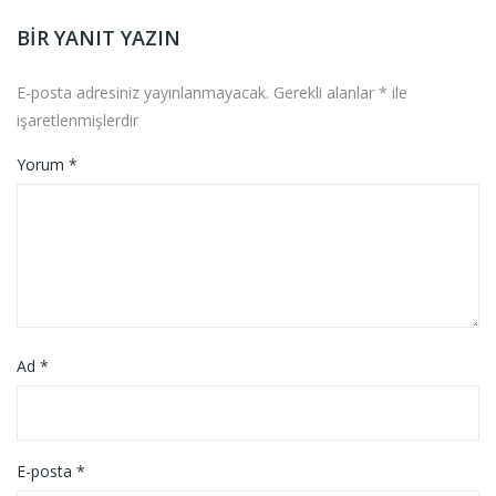
BIR YANIT YAZIN
E-posta adresiniz yayınlanmayacak.
Gerekli alanlar
*
ile
işaretlenmişlerdir
Yorum
*
Ad
*
E-posta
*