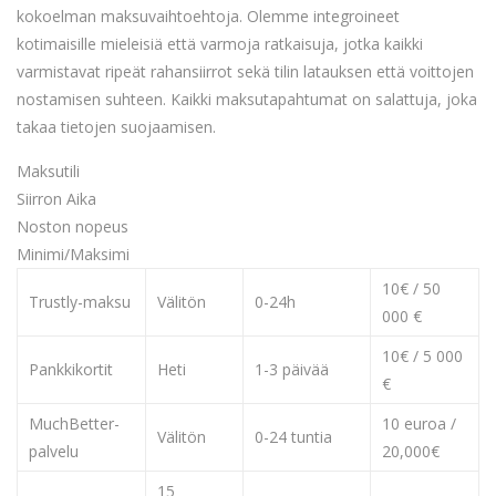
kokoelman maksuvaihtoehtoja. Olemme integroineet
kotimaisille mieleisiä että varmoja ratkaisuja, jotka kaikki
varmistavat ripeät rahansiirrot sekä tilin latauksen että voittojen
nostamisen suhteen. Kaikki maksutapahtumat on salattuja, joka
takaa tietojen suojaamisen.
Maksutili
Siirron Aika
Noston nopeus
Minimi/Maksimi
10€ / 50
Trustly-maksu
Välitön
0-24h
000 €
10€ / 5 000
Pankkikortit
Heti
1-3 päivää
€
MuchBetter-
10 euroa /
Välitön
0-24 tuntia
palvelu
20,000€
15