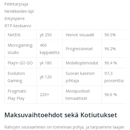
Pelintarjoaja
Nimikkeiden kpl
Erityispiirre
RTP-keskiarvo
NetEnt
yli 250
Hienot visuaalit
96.5%
Microgaming-
400
Progressiiviset
96.2%
studio
kappaletta
Play’n GO GO
yli 180
Mobiilioptimoidut
96.4 %
Evolution
Suoran kasinon
97,3
yli 120
Gaming
johtaja
prosenttia
Pragmatic
Monipuoliset
220+
96.6 %
Play Play
temaattiset
Maksuvaihtoehdot sekä Kotiutukset
Rahojen seuraaminen on toiminnan pohja, ja tarjoamme laajan