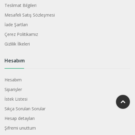
Teslimat Bilgileri
Mesafeli Satış Sözleşmesi
İade Şartları
Çerez Politikamız
Gizlilik İlkeleri
Hesabım
Hesabım
Siparişler
İstek Listesi
Sıkça Sorulan Sorular
Hesap detayları
Şifremi unuttum