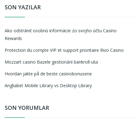
SON YAZILAR
Ako odstrániť osobnú informácie zo svojho účtu Casino
Rewards
Protection du compte VIP et support prioritaire Rivo Casino
Mozzart casino Bazele gestionării bankroll-ului
Hvordan jakte på de beste casinobonusene
Angliabet Mobile Library vs Desktop Library
SON YORUMLAR