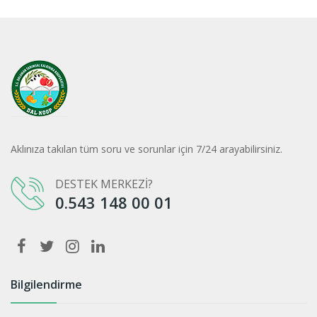
Aklınıza takılan tüm soru ve sorunlar için 7/24 arayabilirsiniz.
DESTEK MERKEZİ?
0.543 148 00 01
Bilgilendirme