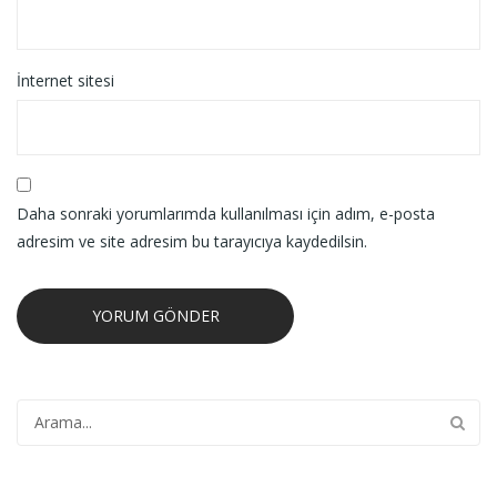
İnternet sitesi
Daha sonraki yorumlarımda kullanılması için adım, e-posta
adresim ve site adresim bu tarayıcıya kaydedilsin.