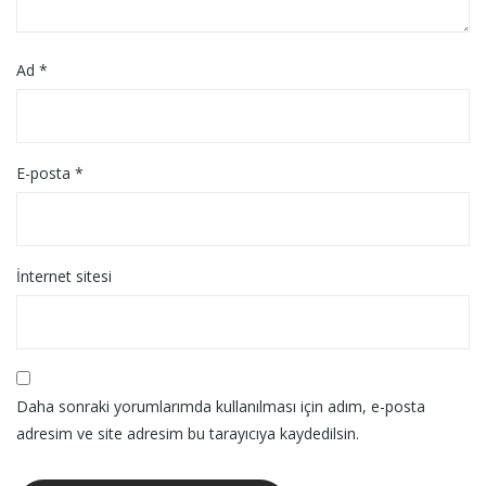
Ad
*
E-posta
*
İnternet sitesi
Daha sonraki yorumlarımda kullanılması için adım, e-posta
adresim ve site adresim bu tarayıcıya kaydedilsin.