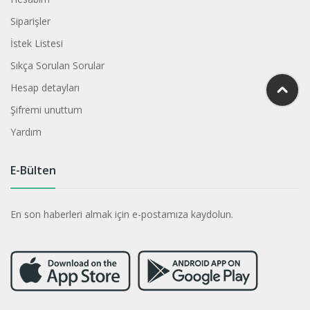
Siparişler
İstek Listesi
Sıkça Sorulan Sorular
Hesap detayları
Şifremi unuttum
Yardım
E-Bülten
En son haberleri almak için e-postamıza kaydolun.