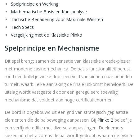
Spelprincipe en Werking
Mathematische Basis en Kansanalyse
Tactische Benadering voor Maximale Winsten
Tech Specs
Vergelijking met de Klassieke Plinko
Spelprincipe en Mechanisme
Dit spel brengt samen de sensatie van klassieke arcade-plezier
met moderne casinomechanica. De basis functionaliteit berust
rond een balletje welke door een veld van pinnen naar beneden
tuimelt, waarbij elke aanraking de finale uitkomst beïnvloedt. De
uitslag wordt vastgesteld door een gereguleerd toevallig
mechanisme dat voldoet aan hoge certificatienormen.
De bord is opgebouwd uit een grid van strategisch geplaatste
elementen die de balbeweging aanpassen. Bij
Plinko 2
beleef je
een verfijnde editie met diverse aanpassingen. Deelnemers
kiezen hun bet alvorens de bal wordt gedropt, waarna de fysica-