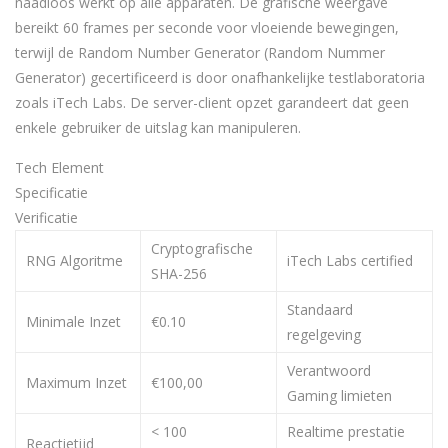
naadloos werkt op alle apparaten. De grafische weergave
bereikt 60 frames per seconde voor vloeiende bewegingen,
terwijl de Random Number Generator (Random Nummer
Generator) gecertificeerd is door onafhankelijke testlaboratoria
zoals iTech Labs. De server-client opzet garandeert dat geen
enkele gebruiker de uitslag kan manipuleren.
Tech Element
Specificatie
Verificatie
Cryptografische
RNG Algoritme
iTech Labs certified
SHA-256
Standaard
Minimale Inzet
€0.10
regelgeving
Verantwoord
Maximum Inzet
€100,00
Gaming limieten
< 100
Realtime prestatie
Reactietijd