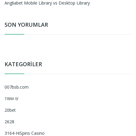
Angliabet Mobile Library vs Desktop Library
SON YORUMLAR
KATEGORILER
007bsb.com
1Win tr
20bet
2628
3164-HiSpins Casino