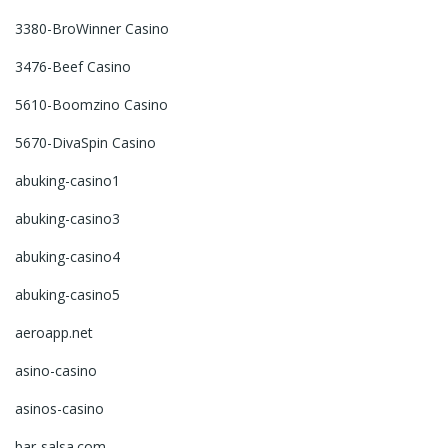
3380-BroWinner Casino
3476-Beef Casino
5610-Boomzino Casino
5670-DivaSpin Casino
abuking-casino1
abuking-casino3
abuking-casino4
abuking-casino5
aeroapp.net
asino-casino
asinos-casino
bar-salsa.com