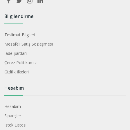
Bilgilendirme
Teslimat Bilgileri
Mesafeli Satış Sözleşmesi
İade Şartları
Çerez Politikamız
Gizlilik İlkeleri
Hesabım
Hesabım
Siparişler
İstek Listesi