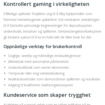
Kontrollert gaming i virkeligheten
Pålitelige spillsider forplikter seg til å tilby hjelpemidler som
fremmer helsebringende spillatferd. Det innebærer anledningen
til å fastsette personlige begrensninger for depositusjoner,
underskudd, innsatser og spilltimer. Selvutestengelsesfunksjoner
gir brukere sjanse til å ta en hvile idet de føler bruk for det.
Oppnåelige verktøy for brukerkontroll
Daglige, weekly og månedlige innskuddsgrenser
Økttidstak med automatisk påminnelser
Underskuddstak som verner økonomien
Temporær eller evig selvekskludering
Realitetskontroller som demonstrerer spilltimer og resultater
Adgang til kvalifiserte støtteorganisasjoner
Kundeservice som skaper trygghet
Kvaliteten på support virker som en sikker indikator på en