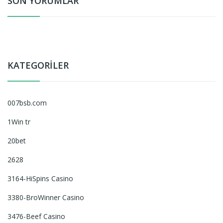
SON YORUMLAR
KATEGORILER
007bsb.com
1Win tr
20bet
2628
3164-HiSpins Casino
3380-BroWinner Casino
3476-Beef Casino