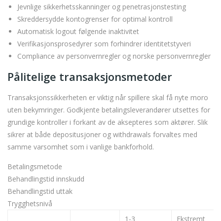
Jevnlige sikkerhetsskanninger og penetrasjonstesting
Skreddersydde kontogrenser for optimal kontroll
Automatisk logout følgende inaktivitet
Verifikasjonsprosedyrer som forhindrer identitetstyveri
Compliance av personvernregler og norske personvernregler
Pålitelige transaksjonsmetoder
Transaksjonssikkerheten er viktig når spillere skal få nyte moro
uten bekymringer. Godkjente betalingsleverandører utsettes for
grundige kontroller i forkant av de aksepteres som aktører. Slik
sikrer at både depositusjoner og withdrawals forvaltes med
samme varsomhet som i vanlige bankforhold.
Betalingsmetode
Behandlingstid innskudd
Behandlingstid uttak
Trygghetsnivå
1-3
Ekstremt