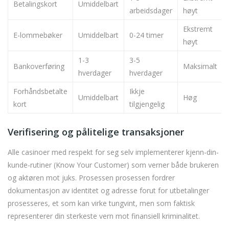
Betalingskort
Umiddelbart
arbeidsdager
høyt
Ekstremt
E-lommebøker
Umiddelbart
0-24 timer
høyt
1-3
3-5
Bankoverføring
Maksimalt
hverdager
hverdager
Forhåndsbetalte
Ikkje
Umiddelbart
Høg
kort
tilgjengelig
Verifisering og pålitelige transaksjoner
Alle casinoer med respekt for seg selv implementerer kjenn-din-
kunde-rutiner (Know Your Customer) som verner både brukeren
og aktøren mot juks. Prosessen prosessen fordrer
dokumentasjon av identitet og adresse forut for utbetalinger
prosesseres, et som kan virke tungvint, men som faktisk
representerer din sterkeste vern mot finansiell kriminalitet.