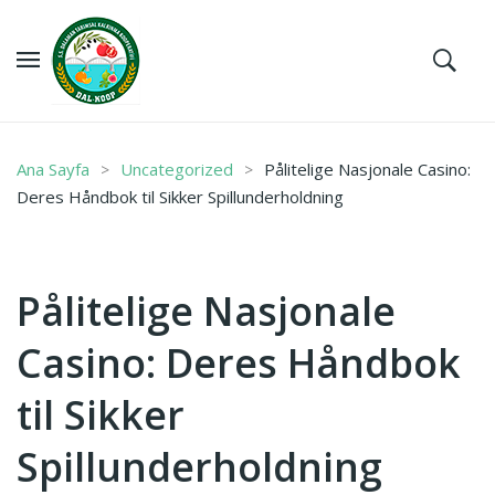
Ana Sayfa
Uncategorized
Pålitelige Nasjonale Casino:
Deres Håndbok til Sikker Spillunderholdning
Pålitelige Nasjonale
Casino: Deres Håndbok
til Sikker
Spillunderholdning