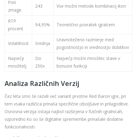
Poti
243
Vse možni metode kombinacij ikon
zmage
RTP
94,95%
Teoretično povratek igralcem
procent
Uravnoteženo razmerje med
Volatilnost
Srednja
pogostnostjo in vrednostjo dobitkov
Največji
Do
Največji možni množilec stave v
množitelj
250x
bonusni funkciji
Analiza Različnih Verzij
Čez leta smo še razvili več variant prvotne Red Baron igre, pri
tem vsaka različica prinaša specifične izboljšave in prilagoditve.
Osnovna verzija ostaja najbol razširjena v fizičnih igralnicah,
vzporedno ko so še digitalne spremembe prinašale dodatne
funkcionalnosti.