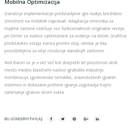
Mobilna Optimizacija
Današnje implementacije predstavljene igre nudijo brezhibno
zmožnost na mobilnih napravah. Adaptacija vmesnika za
majhne zaslone vzdržuje vso funkcionalnosti originalne verzije,
pri čemer so nadzor optimizirane za vodenje na dotek. Grafična
predstavitev ostaja zvesta prvotni viziji, vendar je bila
posodobljena za višje resolucije današnjih zaslonov.
Red Baron se je v več več kot dvajsetih let prisotnosti utrdi
mesto medno klasičnimi naslovi igralniške industrije.
Kombinacija zgodovinske tematike, zravnoteženih igralnih
sistemov in dokazane poštene igranja zagotavlja trajno
zanimanje igralcev širom sveta.
BU GÖNDERIYI PAYLAŞ