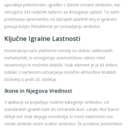
uporablja petkolonsko zgradbo s štirimii vrstami simbolov, kar
omogoča 243 različnih načinov za doseganje izplačil. Ta način
predstavlja spremembo od običajnih plačilnih linij in igralcem
ponuja boljšo fleksibilnost pri sestavljanju simbolov.
Ključne Igralne Lastnosti
Konstrukcija naše platforme temelji na skrbno oblikovanih
mehanizmih, ki omogočajo uravnoteženo odnos med
nevarnostjo in možnimi dobički. Vsak element je je bil skrbno
izdelan z namenom ustvarjanja resnične atmosfere letalskih
doživetij iz prvih 20. stoletja.
Ikone in Njegova Vrednost
V aplikaciji se pojavljajo različne kategorije simbolov, od
standardnih igralnih karti do tematskih ikon. Letalo Red Baron
deluje kot znak divjega množitelja, ki more nadomesti vso
ostale simbole razen scatter simbolov. Še posebno pomemben