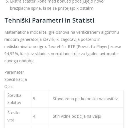
Ekstra scatter ikone med bonuso podeljujejo novo
brezplačne spine, ki se še prištejejo k ostalim
Tehniški Parametri in Statisti
Matematične model te igre osnova na verificiranem algoritmu
random generatorja številk, ki zagotavlja pošteno in
nediskriminatorno igro. Teoretični RTP (Povrat to Player) znese
94,95%, kar je v skladu s normi industrije za igralne avtomate
danega obdobja.
Parameter
Specifikacija
Opis
Številka
5
Standardna petkolonska nastavitev
kolutov
Število
4
Štiri vidne pozicije na valju
vrst