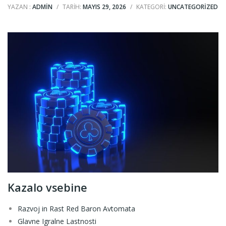
YAZAN :
ADMIN
/
TARIH:
MAYIS 29, 2026
/
KATEGORI:
UNCATEGORIZED
Kazalo vsebine
Razvoj in Rast Red Baron Avtomata
Glavne Igralne Lastnosti