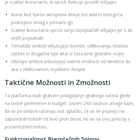
je scatter ikona tarče, ki sproži funkcijo prostih vrtljajev.
Ikona Red Baron aeroplana deluje kot wild in omogoča
podvojitev zmag v primarni igri
Scatter ikona tarče sproži serijo brezplačnih vrtljajev pri 3 ali
večih pojavitvah
Tematiški simboli vključujejo bombe, odlikovanja, letalske
zaščite in drugačne tipe letal iz časa prve globalne vojne
Običajni simboli prikazujejo kartne vrednost od devetice do
asa v oblikovanem vojaškem dizajne
Taktične Možnosti in Zmožnosti
Ta platforma nudi igralcem prilagajanje igralnega načina glede
na lastne preference in budget. Sistem 243 načinov zmage kaže,
da se pa simboli računajo kot izplačilo, če se še pojavijo na
zaporednih kolutih od levo proti desni, ne ne na svoj položaj v
posameznem kolutu.
Funkcionalnost Brezplačnih Spinov