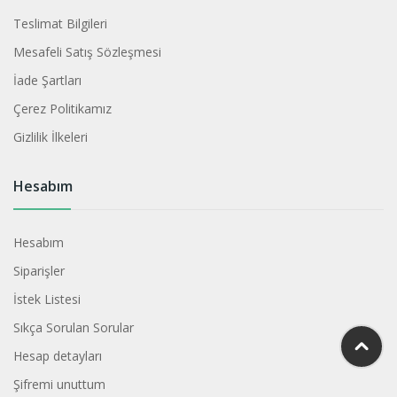
Teslimat Bilgileri
Mesafeli Satış Sözleşmesi
İade Şartları
Çerez Politikamız
Gizlilik İlkeleri
Hesabım
Hesabım
Siparişler
İstek Listesi
Sıkça Sorulan Sorular
Hesap detayları
Şifremi unuttum