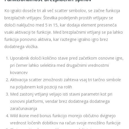
Ko igralci doseže tri ali več scatter simbolov, se začne funkcija
brezplačnih vrtljajev. Številka podeljenih prostih vrtljajev se
določi naključno med 5 in 15, kar dodaja element preseneča
vsaki aktivaciji te funkcije. Med brezplačnimi vrtljanji se pa lahko
funkcija ponovno aktivira, kar raztegne igralno igro brez
dodatnega vložka.
Uporabnik določi količino stave pred začetkom osnovne igre,
pri čemer lahko selektira med drugačnimi vrednostmi
kovancev
Aktivacija scatter zmožnosti zahteva vsaj tri tarčno simbole
na poljubnem koli poziciji na rolih
Med zastonj vrtljanji veljajo isti stavni parametri kot pri
osnovni platformi, vendar brez dodatnega dodatnega
zaračunavanja
Wild ikone med bonus funkcijo morejo občutno dvignejo
vrednost ločenih dobitkov na račun svoje množilno funkcije