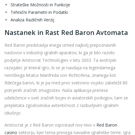
Strateške Možnosti in Funkcije
Tehnični Parametri in Podatki
Analiza Različnih Verzij
Nastanek in Rast Red Baron Avtomata
Red Baron predstavlja enega izmed najbolj prepoznavnih
naslovov v industriji igralnih aparatov, ki ga je bilo razvilo
podjetje Aristocrat Technologies v letu 2003. Ta avstrijski
razvijalec je kreiral igro, ki se je navdaja na legendarnega
nemškega letalca Manfreda von Richtofena, znanega kot
Rdečega baron, ki je pa med prvo svetovno vojsko zabeležil 80
potrjenih zračnih zmagostev. Naša aplikacija prenese
udeležence v svet zračnih bojev in aviatorskih podvigov, tam se
prepletata zgodovinska avtentičnost z razburljivim igralnim
izkušnjo.
Aristocrat je z Red Baron vzpostavil nov nivo v
Red Baron
casino
sektorju, kjer tema presega navadne igralniške teme. Igra