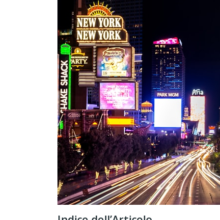
Indice dell’Articolo