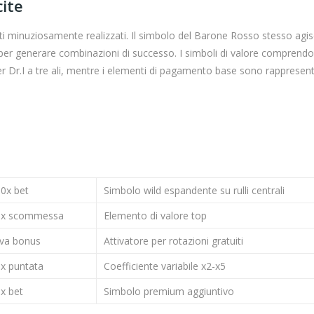
cite
ati minuziosamente realizzati. Il simbolo del Barone Rosso stesso agi
 per generare combinazioni di successo. I simboli di valore comprend
kker Dr.I a tre ali, mentre i elementi di pagamento base sono rappresent
0x bet
Simbolo wild espandente su rulli centrali
0x scommessa
Elemento di valore top
iva bonus
Attivatore per rotazioni gratuiti
x puntata
Coefficiente variabile x2-x5
x bet
Simbolo premium aggiuntivo