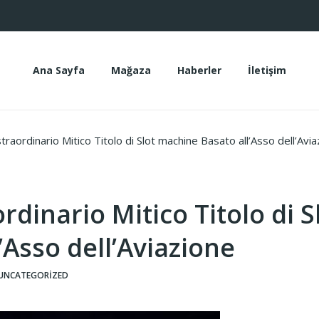
Ana Sayfa
Mağaza
Haberler
İletişim
traordinario Mitico Titolo di Slot machine Basato all’Asso dell’Avi
Ana Sayfa
Mağaza
Haberler
İletişim
rdinario Mitico Titolo di S
Asso dell’Aviazione
UNCATEGORIZED