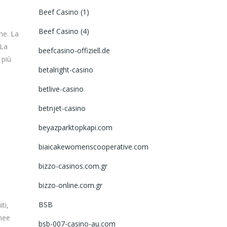
Beef Casino (1)
Beef Casino (4)
ne. La
 La
beefcasino-offiziell.de
 più
betalright-casino
betlive-casino
betnjet-casino
beyazparktopkapi.com
biaicakewomenscooperative.com
bizzo-casinos.com.gr
bizzo-online.com.gr
BSB
ti,
inee
bsb-007-casino-au.com