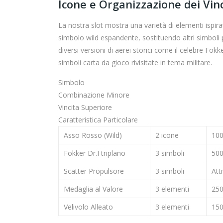
Icone e Organizzazione dei Vin
La nostra slot mostra una varietà di elementi ispir
simbolo wild espandente, sostituendo altri simboli
diversi versioni di aerei storici come il celebre Fo
simboli carta da gioco rivisitate in tema militare.
Simbolo
Combinazione Minore
Vincita Superiore
Caratteristica Particolare
Asso Rosso (Wild)
2 icone
100
Fokker Dr.I triplano
3 simboli
50
Scatter Propulsore
3 simboli
Att
Medaglia al Valore
3 elementi
250
Velivolo Alleato
3 elementi
150