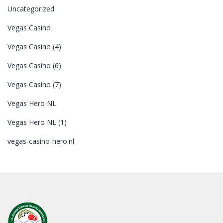
Uncategorized
Vegas Casino
Vegas Casino (4)
Vegas Casino (6)
Vegas Casino (7)
Vegas Hero NL
Vegas Hero NL (1)
vegas-casino-hero.nl