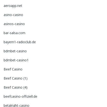
aeroapp.net
asino-casino
asinos-casino
bar-salsa.com
bayern1-radioclub.de
bdmbet-casino
bdmbet-casino1
Beef Casino
Beef Casino (1)
Beef Casino (4)
beefcasino-offiziell.de
betalright-casino