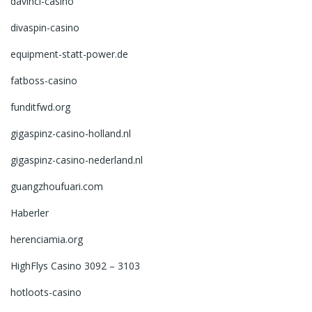
davinci-casino
divaspin-casino
equipment-statt-power.de
fatboss-casino
funditfwd.org
gigaspinz-casino-holland.nl
gigaspinz-casino-nederland.nl
guangzhoufuari.com
Haberler
herenciamia.org
HighFlys Casino 3092 – 3103
hotloots-casino