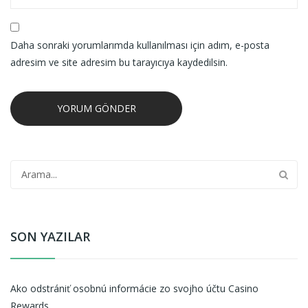
Daha sonraki yorumlarımda kullanılması için adım, e-posta
adresim ve site adresim bu tarayıcıya kaydedilsin.
SON YAZILAR
Ako odstrániť osobnú informácie zo svojho účtu Casino
Rewards