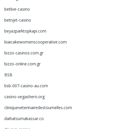
betlive-casino
betnjet-casino
beyazparktopkapi.com
biaicakewomenscooperative.com
bizzo-casinos.com.gr
bizzo-online.com.gr
BSB
bsb-007-casino-au.com
casino-vegashero.org
cliniqueveterinairedestournelles.com
daihatsumakassar.co