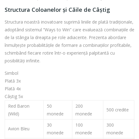
Structura Coloanelor și Căile de Câștig
Structura noastră inovatoare suprimă liniile de plată tradiționale,
adoptând sistemul “Ways to Win” care evaluează combinațiile de
de la stânga la dreapta pe role adiacente. Prezenta abordare
înmulțește probabilitățile de formare a combinațiilor profitabile,
schimbând fiecare rotire într-o experiență palpitantă cu
posibilități infinite.
Simbol
Plată 3x
Plată 4x
Câștig 5x
Red Baron
50
200
500 credite
(Wild)
monede
monede
30
100
300
Avion Bleu
monede
monede
monede