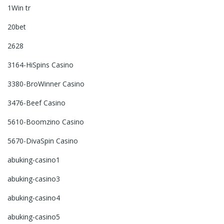
1Win tr
20bet
2628
3164-HiSpins Casino
3380-BroWinner Casino
3476-Beef Casino
5610-Boomzino Casino
5670-DivaSpin Casino
abuking-casino1
abuking-casino3
abuking-casino4
abuking-casino5