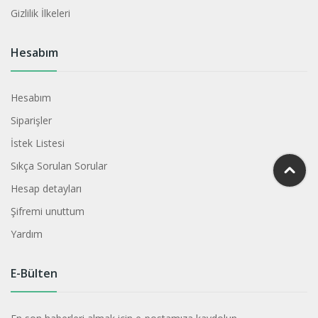
Gizlilik İlkeleri
Hesabım
Hesabım
Siparişler
İstek Listesi
Sıkça Sorulan Sorular
Hesap detayları
Şifremi unuttum
Yardım
E-Bülten