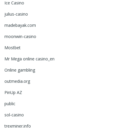
Ice Casino
julius-casino
madebayak.com
moonwin-casino
Mostbet
Mr Mega online casino_en
Online gambling
outmedia.org
PinUp AZ
public
sol-casino
trexminer.info