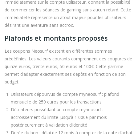
immédiatement sur le compte utilisateur, donnant la possibilité
de commencer les séances de gaming sans aucun retard. Cette
immédiateté représente un atout majeur pour les utilisateurs
désirant une aventure sans accroc.
Plafonds et montants proposés
Les coupons Neosurf existent en différentes sommes
prédéfinies. Les valeurs courants comprennent des coupures de
quinze euros, trente euros, 50 euros et 100€. Cette gamme
permet d’adapter exactement ses dépôts en fonction de son
budget.
Utilisateurs dépourvus de compte myneosurf : plafond
mensuelle de 250 euros pour les transactions
Détenteurs possédant un compte myneosurf :
accroissement du limite jusqu’à 1 000€ par mois
postérieurement à validation d’identité
Durée du bon : délai de 12 mois à compter de la date d’achat