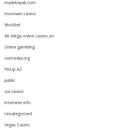
madebayak.com
moonwin-casino
Mostbet
Mr Mega online casino_en
Online gambling
outmedia.org
PinUp AZ
public
sol-casino
trexminer.info
Uncategorized
Vegas Casino