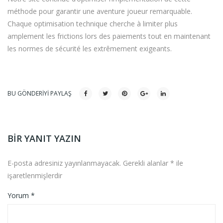
méthode pour garantir une aventure joueur remarquable.
Chaque optimisation technique cherche à limiter plus
amplement les frictions lors des paiements tout en maintenant
les normes de sécurité les extrêmement exigeants.
BU GÖNDERIYI PAYLAŞ
BIR YANIT YAZIN
E-posta adresiniz yayınlanmayacak.
Gerekli alanlar
*
ile
işaretlenmişlerdir
Yorum
*