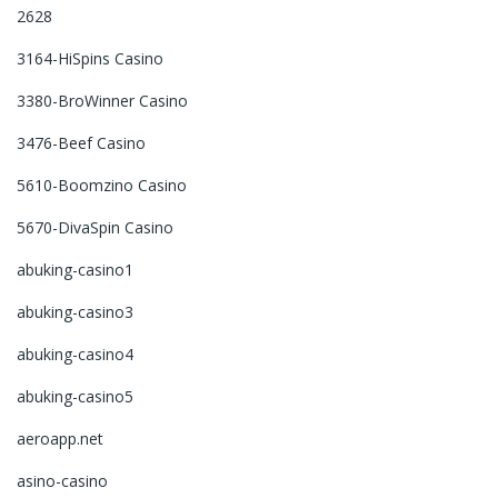
2628
3164-HiSpins Casino
3380-BroWinner Casino
3476-Beef Casino
5610-Boomzino Casino
5670-DivaSpin Casino
abuking-casino1
abuking-casino3
abuking-casino4
abuking-casino5
aeroapp.net
asino-casino