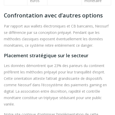
euros
monétaire
Confrontation avec d’autres options
Par rapport aux wallets électroniques et CB bancaires, Neosurf
se différencie par sa conception prépayé. Pendant que les
méthodes classiques exposent éventuellement les données
monétaires, ce système retire entièrement ce danger.
Placement stratégique sur le secteur
Les données démontrent que 23% des parieurs du continent
préfèrent les méthodes prépayé pour leur tranquillité d’esprit.
Cette orientation atteste l’attrait grandissante de dispositifs
comme Neosurf dans l’écosystème des paiements gaming en
digital. La association entre discrétion, rapidité et contrôle
monétaire constitue un triptyque séduisant pour une public
variée.
Notre site continue d’optimiser l’implémentation de cette