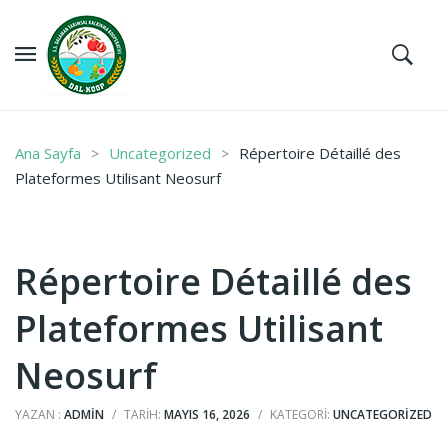
Ana Sayfa
Uncategorized
Répertoire Détaillé des
Plateformes Utilisant Neosurf
Répertoire Détaillé des
Plateformes Utilisant
Neosurf
YAZAN :
ADMIN
/
TARIH:
MAYIS 16, 2026
/
KATEGORI:
UNCATEGORIZED