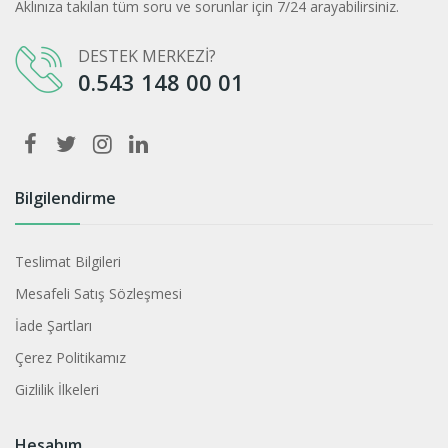
Aklınıza takılan tüm soru ve sorunlar için 7/24 arayabilirsiniz.
DESTEK MERKEZİ?
0.543 148 00 01
Bilgilendirme
Teslimat Bilgileri
Mesafeli Satış Sözleşmesi
İade Şartları
Çerez Politikamız
Gizlilik İlkeleri
Hesabım