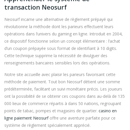
transaction Neosurf
Neosurf incarne une alternative de règlement prépayé qui
révolutionne la méthode dont les parieurs effectuent leurs
opérations dans l’univers du gaming en ligne. Introduit en 2004,
ce dispositif fonctionne selon un concept élémentaire : l’achat
d’un coupon prépayée sous format de identifiant à 10 digits.
Cette technique supprime la nécessité de divulguer des
renseignements bancaires sensibles lors des opérations.
Notre site accueille avec plaisir les parieurs favorisant cette
méthode de paiement. Tout bon Neosurf détient une somme
prédéterminée, facilitant un suivi monétaire précis. Les joueurs
ont la possibilité de se obtenir ces coupons dans au-delà de 135
000 lieux de commerce répartis à dans 50 nations, regroupant
points de tabac, pompes et magasins de quartier.
casino en
ligne paiement Neosurf
offre une aventure parfaite pour ce
système de règlement spécialement apprécié.