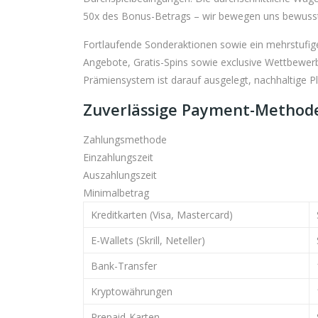
50x des Bonus-Betrags – wir bewegen uns bewusst
Fortlaufende Sonderaktionen sowie ein mehrstufig
Angebote, Gratis-Spins sowie exclusive Wettbewerb
Prämiensystem ist darauf ausgelegt, nachhaltige Pl
Zuverlässige Payment-Methode
Zahlungsmethode
Einzahlungszeit
Auszahlungszeit
Minimalbetrag
Kreditkarten (Visa, Mastercard)
E-Wallets (Skrill, Neteller)
Bank-Transfer
Kryptowährungen
Prepaid-Karten