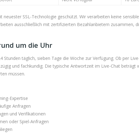
t neuester SSL-Technologie geschützt. Wir verarbeiten keine sensibl
beiten ausschließlich mit zertifizierten Bezahlanbietern zusammen, d
und um die Uhr
 Stunden täglich, sieben Tage die Woche zur Verfügung. Ob per Live
zügig und fachkundig. Die typische Antwortzeit im Live-Chat beträgt 
arten müssen.
ming-Expertise
äufige Anfragen
agen und Verifikationen
emen oder Spiel-Anfragen
nliegen