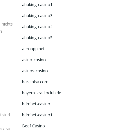
abuking-casino1
abuking-casino3
 nichts
abuking-casino4
en
abuking-casino5
aeroapp.net
asino-casino
asinos-casino
bar-salsa.com
bayern1-radioclub.de
bdmbet-casino
i sind
bdmbet-casino1
Beef Casino
0x und