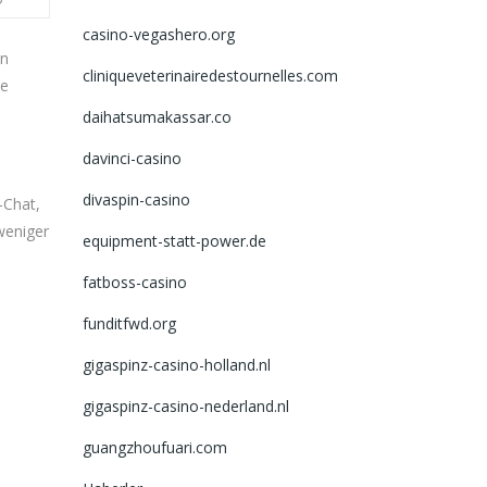
casino-vegashero.org
en
cliniqueveterinairedestournelles.com
ie
daihatsumakassar.co
davinci-casino
divaspin-casino
-Chat,
weniger
equipment-statt-power.de
fatboss-casino
funditfwd.org
gigaspinz-casino-holland.nl
gigaspinz-casino-nederland.nl
guangzhoufuari.com