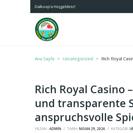
Dalkoop’a Hoşgeldiniz!
Ana Sayfa
Uncategorized
Rich Royal Casi
Rich Royal Casino 
und transparente 
anspruchsvolle Spi
YAZAN :
ADMIN
/
TARIH:
NISAN 29, 2026
/
KATEGORI:
U