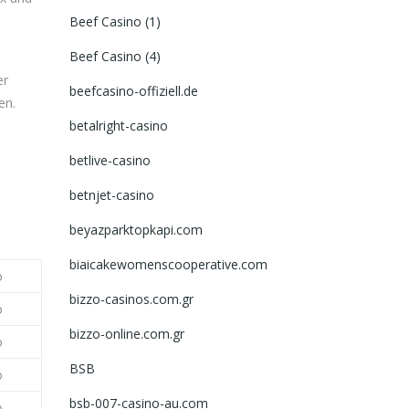
Beef Casino (1)
Beef Casino (4)
er
beefcasino-offiziell.de
en.
betalright-casino
betlive-casino
betnjet-casino
beyazparktopkapi.com
biaicakewomenscooperative.com
o
bizzo-casinos.com.gr
o
bizzo-online.com.gr
o
BSB
o
bsb-007-casino-au.com
o