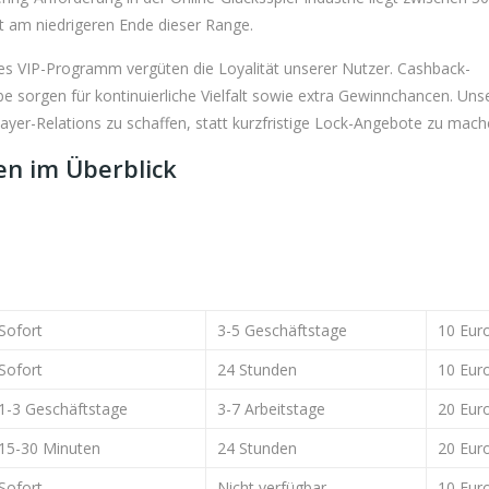
 am niedrigeren Ende dieser Range.
es VIP-Programm vergüten die Loyalität unserer Nutzer. Cashback-
e sorgen für kontinuierliche Vielfalt sowie extra Gewinnchancen. Uns
ayer-Relations zu schaffen, statt kurzfristige Lock-Angebote zu mach
n im Überblick
Sofort
3-5 Geschäftstage
10 Eur
Sofort
24 Stunden
10 Eur
1-3 Geschäftstage
3-7 Arbeitstage
20 Eur
15-30 Minuten
24 Stunden
20 Eur
Sofort
Nicht verfügbar
10 Eur