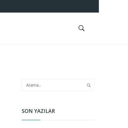
SON YAZILAR