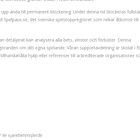
d upp ända till permanent blockering. Under denna tid blockeras fullstä
 Spelpaus.se, det svenska spelstoppregistret som nekar åtkomst till
 detaljerat kan analysera alla bets, vinster och förluster. Denna
göranden om ditt egna spelande. Våran supportavdelning är skolat i fö
tillhandahålla hjälp eller referenser till ackrediterade organisationer 
*
ile işaretlenmişlerdir