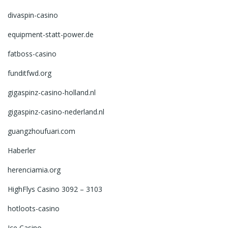
divaspin-casino
equipment-statt-power.de
fatboss-casino
funditfwd.org
gigaspinz-casino-holland.nl
gigaspinz-casino-nederland.nl
guangzhoufuari.com
Haberler
herenciamia.org
HighFlys Casino 3092 – 3103
hotloots-casino
Ice Casino