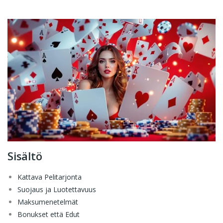
Sisältö
Kattava Pelitarjonta
Suojaus ja Luotettavuus
Maksumenetelmät
Bonukset että Edut