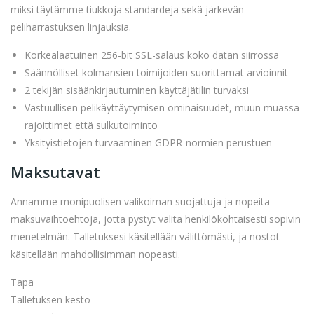
miksi täytämme tiukkoja standardeja sekä järkevän
peliharrastuksen linjauksia.
Korkealaatuinen 256-bit SSL-salaus koko datan siirrossa
Säännölliset kolmansien toimijoiden suorittamat arvioinnit
2 tekijän sisäänkirjautuminen käyttäjätilin turvaksi
Vastuullisen pelikäyttäytymisen ominaisuudet, muun muassa
rajoittimet että sulkutoiminto
Yksityistietojen turvaaminen GDPR-normien perustuen
Maksutavat
Annamme monipuolisen valikoiman suojattuja ja nopeita
maksuvaihtoehtoja, jotta pystyt valita henkilökohtaisesti sopivin
menetelmän. Talletuksesi käsitellään välittömästi, ja nostot
käsitellään mahdollisimman nopeasti.
Tapa
Talletuksen kesto