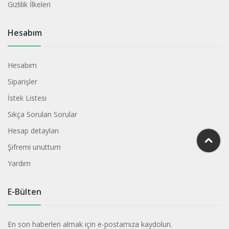
Gizlilik İlkeleri
Hesabım
Hesabım
Siparişler
İstek Listesi
Sıkça Sorulan Sorular
Hesap detayları
Şifremi unuttum
Yardım
E-Bülten
En son haberleri almak için e-postamıza kaydolun.