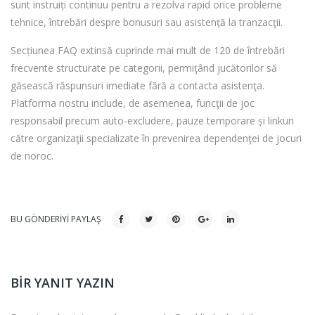
sunt instruiți continuu pentru a rezolva rapid orice probleme
tehnice, întrebări despre bonusuri sau asistență la tranzacţii.
Secțiunea FAQ extinsă cuprinde mai mult de 120 de întrebări
frecvente structurate pe categorii, permiţând jucătorilor să
găsească răspunsuri imediate fără a contacta asistenţa.
Platforma nostru include, de asemenea, funcţii de joc
responsabil precum auto-excludere, pauze temporare și linkuri
către organizaţii specializate în prevenirea dependenţei de jocuri
de noroc.
BU GÖNDERIYI PAYLAŞ
BIR YANIT YAZIN