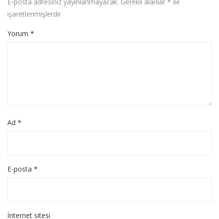
E-posta adresiniz yayınlanmayacak.
Gerekli alanlar
*
ile
işaretlenmişlerdir
Yorum
*
Ad
*
E-posta
*
İnternet sitesi