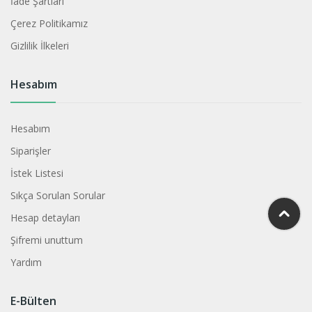
İade Şartları
Çerez Politikamız
Gizlilik İlkeleri
Hesabım
Hesabım
Siparişler
İstek Listesi
Sıkça Sorulan Sorular
Hesap detayları
Şifremi unuttum
Yardım
E-Bülten