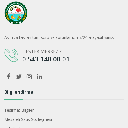
Aklınıza takılan tüm soru ve sorunlar için 7/24 arayabilirsiniz.
DESTEK MERKEZİ?
0.543 148 00 01
Bilgilendirme
Teslimat Bilgileri
Mesafeli Satış Sözleşmesi