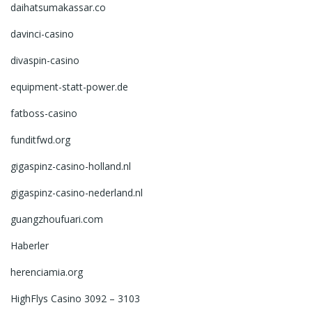
daihatsumakassar.co
davinci-casino
divaspin-casino
equipment-statt-power.de
fatboss-casino
funditfwd.org
gigaspinz-casino-holland.nl
gigaspinz-casino-nederland.nl
guangzhoufuari.com
Haberler
herenciamia.org
HighFlys Casino 3092 – 3103