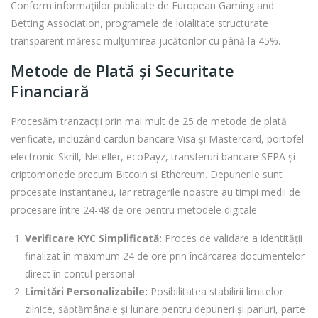
Conform informaţiilor publicate de European Gaming and
Betting Association, programele de loialitate structurate
transparent măresc mulţumirea jucătorilor cu până la 45%.
Metode de Plată și Securitate
Financiară
Procesăm tranzacţii prin mai mult de 25 de metode de plată
verificate, incluzând carduri bancare Visa și Mastercard, portofel
electronic Skrill, Neteller, ecoPayz, transferuri bancare SEPA și
criptomonede precum Bitcoin și Ethereum. Depunerile sunt
procesate instantaneu, iar retragerile noastre au timpi medii de
procesare între 24-48 de ore pentru metodele digitale.
Verificare KYC Simplificată:
Proces de validare a identității
finalizat în maximum 24 de ore prin încărcarea documentelor
direct în contul personal
Limitări Personalizabile:
Posibilitatea stabilirii limitelor
zilnice, săptămânale și lunare pentru depuneri și pariuri, parte