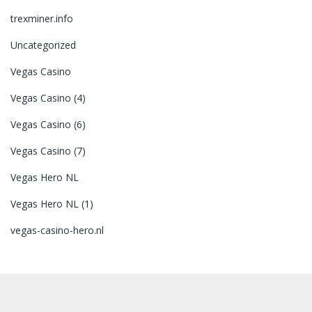
trexminer.info
Uncategorized
Vegas Casino
Vegas Casino (4)
Vegas Casino (6)
Vegas Casino (7)
Vegas Hero NL
Vegas Hero NL (1)
vegas-casino-hero.nl