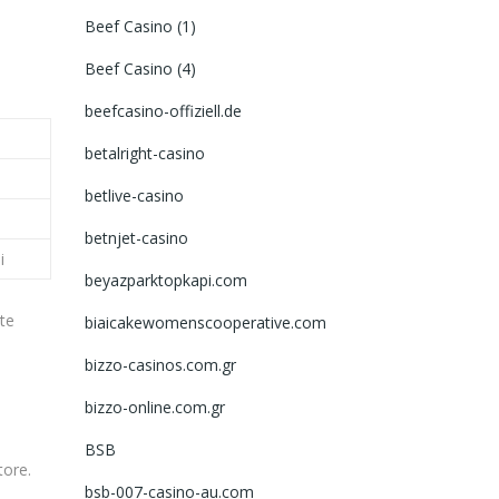
Beef Casino (1)
Beef Casino (4)
beefcasino-offiziell.de
betalright-casino
betlive-casino
betnjet-casino
i
beyazparktopkapi.com
nte
biaicakewomenscooperative.com
bizzo-casinos.com.gr
bizzo-online.com.gr
BSB
tore.
bsb-007-casino-au.com