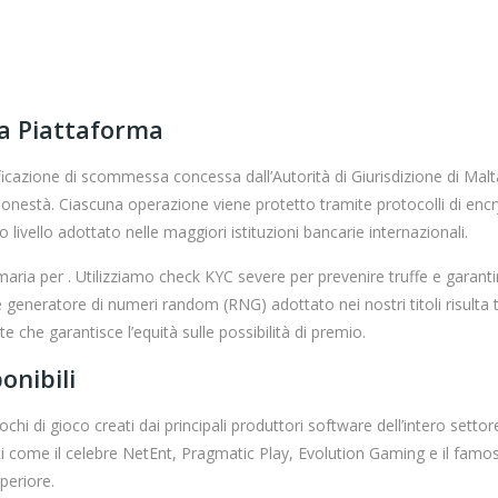
la Piattaforma
ificazione di scommessa concessa dall’Autorità di Giurisdizione di Malt
 onestà. Ciascuna operazione viene protetto tramite protocolli di enc
livello adottato nelle maggiori istituzioni bancarie internazionali.
rimaria per . Utilizziamo check KYC severe per prevenire truffe e garant
e generatore di numeri random (RNG) adottato nei nostri titoli risulta 
e garantisce l’equità sulle possibilità di premio.
onibili
hi di gioco creati dai principali produttori software dell’intero settor
ati come il celebre NetEnt, Pragmatic Play, Evolution Gaming e il famo
periore.