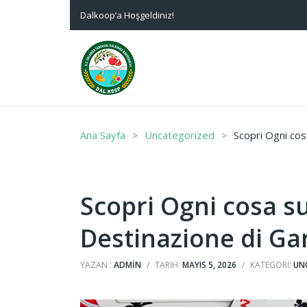
Dalkoop’a Hoşgeldiniz!
Ana Sayfa
Uncategorized
Scopri Ogni cos
Scopri Ogni cosa su
Destinazione di G
YAZAN :
ADMIN
/
TARIH:
MAYIS 5, 2026
/
KATEGORI:
UN