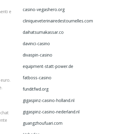
casino-vegashero.org
enti e
cliniqueveterinairedestournelles.com
daihatsumakassar.co
davinci-casino
divaspin-casino
equipment-statt-power.de
fatboss-casino
 euro.
e.
funditfwd.org
gigaspinz-casino-holland.nl
gigaspinz-casino-nederland.nl
 chat
ente
guangzhoufuari.com