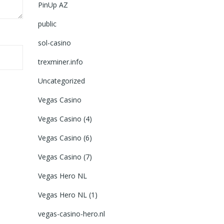
PinUp AZ
public
sol-casino
trexminer.info
Uncategorized
Vegas Casino
Vegas Casino (4)
Vegas Casino (6)
Vegas Casino (7)
Vegas Hero NL
Vegas Hero NL (1)
vegas-casino-hero.nl