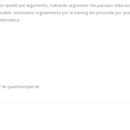
ti ripartiti per argomento, trattando argomenti che passano dalla isc
sabile. Investiamo regolarmente per la training del personale per ass
oblematica.
*
ile işaretlenmişlerdir