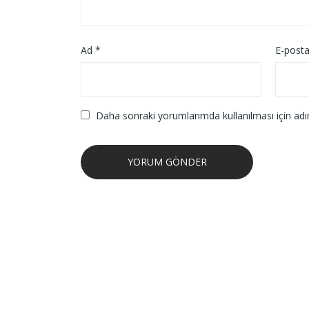
Ad
*
E-post
Daha sonraki yorumlarımda kullanılması için adı