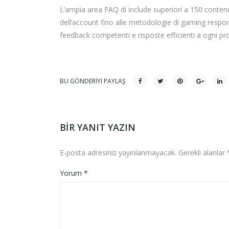
L’ampia area FAQ di include superiori a 150 contenu
dell’account fino alle metodologie di gaming respon
feedback competenti e risposte efficienti a ogni pr
BU GÖNDERIYI PAYLAŞ
BIR YANIT YAZIN
E-posta adresiniz yayınlanmayacak.
Gerekli alanlar
Yorum
*