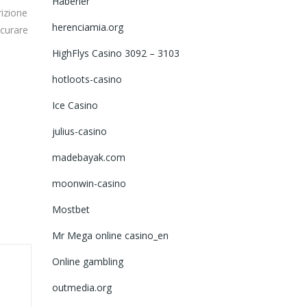
Haberler
rizione
herenciamia.org
icurare
HighFlys Casino 3092 – 3103
hotloots-casino
Ice Casino
julius-casino
madebayak.com
moonwin-casino
Mostbet
Mr Mega online casino_en
Online gambling
outmedia.org