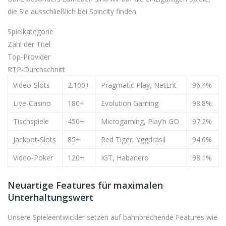
die Sie ausschließlich bei Spincity finden.
Spielkategorie
Zahl der Titel
Top-Provider
RTP-Durchschnitt
Video-Slots
2.100+
Pragmatic Play, NetEnt
96.4%
Live-Casino
180+
Evolution Gaming
98.8%
Tischspiele
450+
Microgaming, Play’n GO
97.2%
Jackpot-Slots
85+
Red Tiger, Yggdrasil
94.6%
Video-Poker
120+
IGT, Habanero
98.1%
Neuartige Features für maximalen
Unterhaltungswert
Unsere Spieleentwickler setzen auf bahnbrechende Features wie