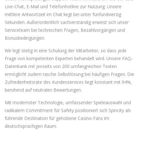
Live-Chat, E-Mail und Telefonhotline zur Nutzung. Unsere
mittlere Antwortzeit im Chat liegt bei unter fünfundvierzig
Sekunden. Außerordentlich sachverständig erweist sich unser
Serviceteam bei technischen Fragen, Bezahlvorgängen und
Bonusbedingungen.
Wir legt stetig in eine Schulung der Mitarbeiter, so dass jede
Frage von kompetenten Experten behandelt wird. Unsere FAQ-
Datenbank mit jenseits von 200 umfangreichen Texten
ermöglicht zudem rasche Selbstlösung bei häufigen Fragen. Die
Zufriedenheitsrate des Kundenservices liegt konstant mit 94%,
beruhend auf neutralen Bewertungen.
Mit modernster Technologie, umfassender Spieleauswahl und
radikalem Commitment für Safety positioniert sich Spincity als
führende Destination für gehobene Casino-Fans im
deutschsprachigen Raum.