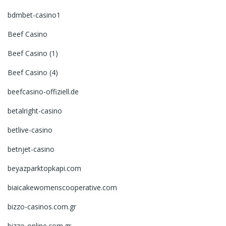
bdmbet-casino1
Beef Casino
Beef Casino (1)
Beef Casino (4)
beefcasino-offiziell.de
betalright-casino
betlive-casino
betnjet-casino
beyazparktopkapi.com
biaicakewomenscooperative.com
bizzo-casinos.com.gr
bizzo-online.com.gr