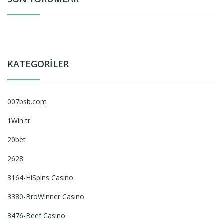
KATEGORILER
007bsb.com
1Win tr
20bet
2628
3164-HiSpins Casino
3380-BroWinner Casino
3476-Beef Casino