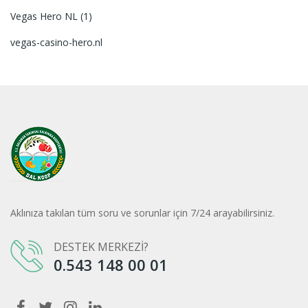
Vegas Hero NL (1)
vegas-casino-hero.nl
Aklınıza takılan tüm soru ve sorunlar için 7/24 arayabilirsiniz.
DESTEK MERKEZİ?
0.543 148 00 01