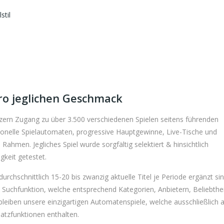
stil
pro jeglichen Geschmack
zern Zugang zu über 3.500 verschiedenen Spielen seitens führenden
tionelle Spielautomaten, progressive Hauptgewinne, Live-Tische und
 Rahmen. Jegliches Spiel wurde sorgfältig selektiert & hinsichtlich
keit getestet.
durchschnittlich 15-20 bis zwanzig aktuelle Titel je Periode ergänzt sin
n Suchfunktion, welche entsprechend Kategorien, Anbietern, Beliebthe
leiben unsere einzigartigen Automatenspiele, welche ausschließlich 
satzfunktionen enthalten.