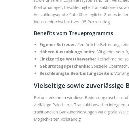
sowie unserem Loyalitätssystem mit fünf verschiede
Kontomanager, beschleunigte Transaktionen sowie Z
Auszahlungsquote Rate über jegliche Games in der 
Industriedurchschnitt von 95 Prozent liegt.
Benefits vom Treueprogramms
Eigener Betreuer:
Persönliche Betreuung seit
Höhere Auszahlungslimits:
Mitglieder vermö
Einzigartige Wettbewerbe:
Teilnahme bei sp
Geburtstagsgeschenke:
Spezielle Überrasch
Beschleunigte Bearbeitungszeiten:
Vorrang
Vielseitige sowie zuverlässige
Bei uns erkennen wir diese Bedeutung rascher und
vielfältige Palette mit Transaktionsarten integrier
traditionellen Banküberweisungen via digitale Wal
Möglichkeiten vollständig.