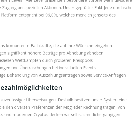
nen Leveln. Alle Level präsentiert besondere Vorteile wie individuelle
ugang bei speziellen Aktionen. Unser geprüfter Fakt Jene durchschni
Platform entspricht bei 96,8%, welches merklich jenseits des
ens kompetente Fachkräfte, die auf Ihre Wünsche eingehen
gen signifikant höhere Beträge pro Abhebung abheben
eziellen Wettkämpfen durch größeren Preispools
ungen und Überraschungen bei individuellen Events
ige Behandlung von Auszahlungsanträgen sowie Service-Anfragen
 Bezahlmöglichkeiten
 zuverlässiger Überweisungen. Deshalb besitzen unser System eine
t, die den diversen Präferenzen der Mitglieder Rechnung tragen. Von
lets und modernen Cryptos decken wir selbst sämtliche gängigen