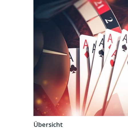
Übersicht