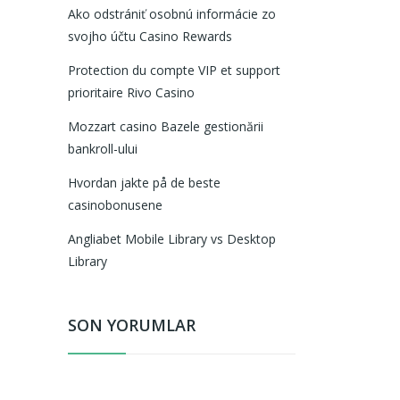
Ako odstrániť osobnú informácie zo
svojho účtu Casino Rewards
Protection du compte VIP et support
prioritaire Rivo Casino
Mozzart casino Bazele gestionării
bankroll-ului
Hvordan jakte på de beste
casinobonusene
Angliabet Mobile Library vs Desktop
Library
SON YORUMLAR