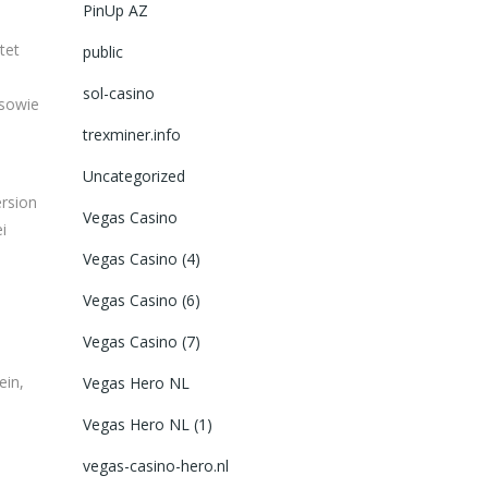
PinUp AZ
tet
public
sol-casino
 sowie
trexminer.info
Uncategorized
ersion
Vegas Casino
i
Vegas Casino (4)
Vegas Casino (6)
Vegas Casino (7)
ein,
Vegas Hero NL
Vegas Hero NL (1)
vegas-casino-hero.nl