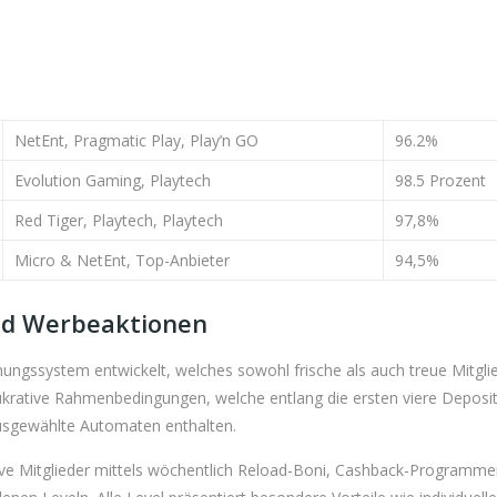
NetEnt, Pragmatic Play, Play’n GO
96.2%
Evolution Gaming, Playtech
98.5 Prozent
Red Tiger, Playtech, Playtech
97,8%
Micro & NetEnt, Top-Anbieter
94,5%
nd Werbeaktionen
nungssystem entwickelt, welches sowohl frische als auch treue Mitgli
 lukrative Rahmenbedingungen, welche entlang die ersten viere Deposi
 ausgewählte Automaten enthalten.
 Mitglieder mittels wöchentlich Reload-Boni, Cashback-Programme