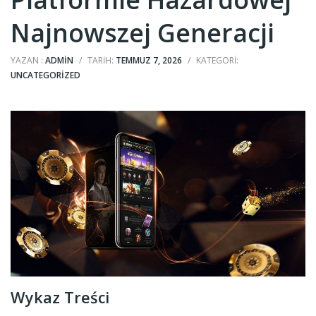
Najnowszej Generacji
YAZAN :
ADMIN
/
TARIH:
TEMMUZ 7, 2026
/
KATEGORI:
UNCATEGORIZED
Wykaz Treści