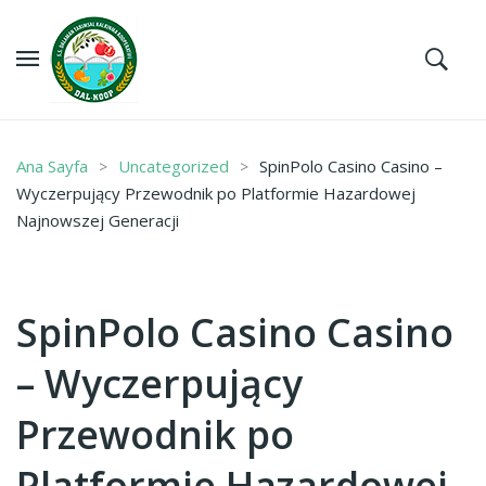
Ana Sayfa
Uncategorized
SpinPolo Casino Casino –
Wyczerpujący Przewodnik po Platformie Hazardowej
Najnowszej Generacji
SpinPolo Casino Casino
– Wyczerpujący
Przewodnik po
Platformie Hazardowej