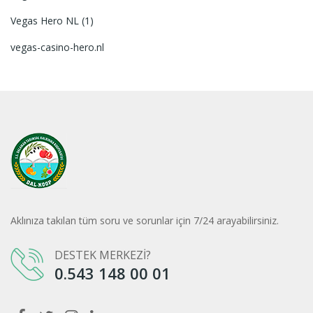
Vegas Hero NL (1)
vegas-casino-hero.nl
Aklınıza takılan tüm soru ve sorunlar için 7/24 arayabilirsiniz.
DESTEK MERKEZİ?
0.543 148 00 01