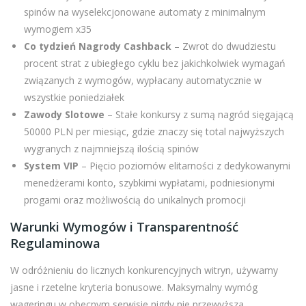
spinów na wyselekcjonowane automaty z minimalnym
wymogiem x35
Co tydzień Nagrody Cashback
– Zwrot do dwudziestu
procent strat z ubiegłego cyklu bez jakichkolwiek wymagań
związanych z wymogów, wypłacany automatycznie w
wszystkie poniedziałek
Zawody Slotowe
– Stałe konkursy z sumą nagród sięgającą
50000 PLN per miesiąc, gdzie znaczy się total najwyższych
wygranych z najmniejszą ilością spinów
System VIP
– Pięcio poziomów elitarności z dedykowanymi
menedżerami konto, szybkimi wypłatami, podniesionymi
progami oraz możliwością do unikalnych promocji
Warunki Wymogów i Transparentność
Regulaminowa
W odróżnieniu do licznych konkurencyjnych witryn, używamy
jasne i rzetelne kryteria bonusowe. Maksymalny wymóg
wageringu w obecnym serwisie nigdy nie przewyższa