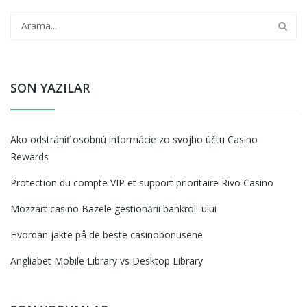
SON YAZILAR
Ako odstrániť osobnú informácie zo svojho účtu Casino
Rewards
Protection du compte VIP et support prioritaire Rivo Casino
Mozzart casino Bazele gestionării bankroll-ului
Hvordan jakte på de beste casinobonusene
Angliabet Mobile Library vs Desktop Library