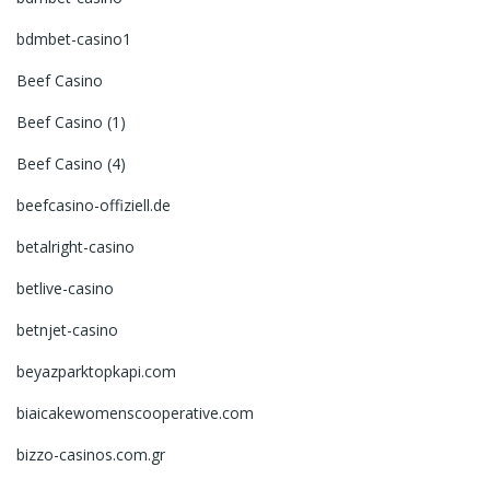
bdmbet-casino1
Beef Casino
Beef Casino (1)
Beef Casino (4)
beefcasino-offiziell.de
betalright-casino
betlive-casino
betnjet-casino
beyazparktopkapi.com
biaicakewomenscooperative.com
bizzo-casinos.com.gr