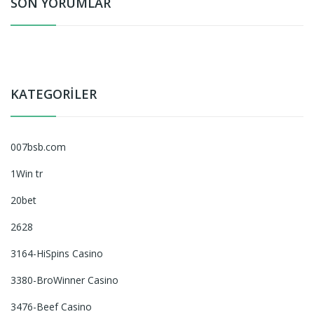
SON YORUMLAR
KATEGORILER
007bsb.com
1Win tr
20bet
2628
3164-HiSpins Casino
3380-BroWinner Casino
3476-Beef Casino