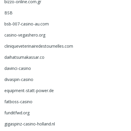
bizzo-online.com.gr
BSB
bsb-007-casino-au.com
casino-vegashero.org
cliniqueveterinairedestournelles.com
daihatsumakassar.co
davinci-casino
divaspin-casino
equipment-statt-power.de
fatboss-casino
funditfwd.org
gigaspinz-casino-holland.nl