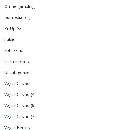
Online gambling
outmedia.org
PinUp AZ
public
sol-casino
trexminer.info
Uncategorized
Vegas Casino
Vegas Casino (4)
Vegas Casino (6)
Vegas Casino (7)
Vegas Hero NL