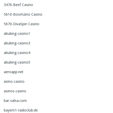
3476-Beef Casino
5610-Boomzino Casino
5670-DivaSpin Casino
abuking-casino1
abuking-casino3
abuking-casino4
abuking-casino5
aeroapp.net
asino-casino
asinos-casino
bar-salsa.com
bayern1-radioclub.de