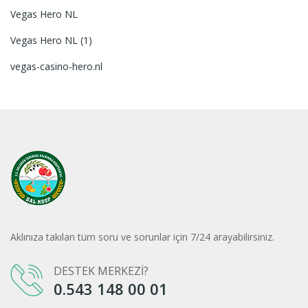
Vegas Hero NL
Vegas Hero NL (1)
vegas-casino-hero.nl
Aklınıza takılan tüm soru ve sorunlar için 7/24 arayabilirsiniz.
DESTEK MERKEZİ?
0.543 148 00 01