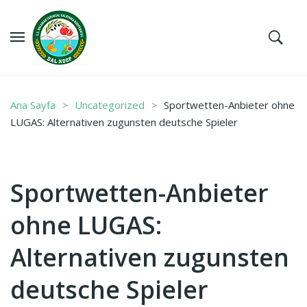
Ana Sayfa
Uncategorized
Sportwetten-Anbieter ohne
LUGAS: Alternativen zugunsten deutsche Spieler
Sportwetten-Anbieter
ohne LUGAS:
Alternativen zugunsten
deutsche Spieler