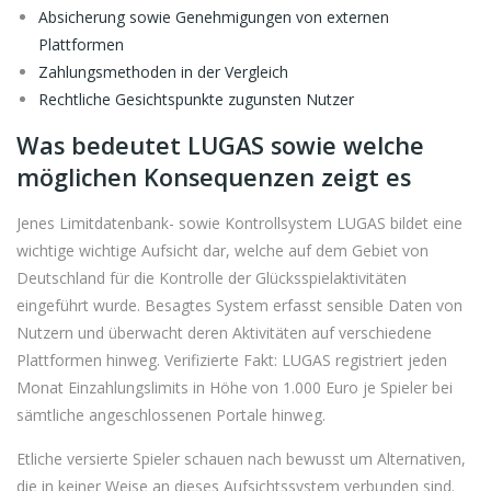
Absicherung sowie Genehmigungen von externen
Plattformen
Zahlungsmethoden in der Vergleich
Rechtliche Gesichtspunkte zugunsten Nutzer
Was bedeutet LUGAS sowie welche
möglichen Konsequenzen zeigt es
Jenes Limitdatenbank- sowie Kontrollsystem LUGAS bildet eine
wichtige wichtige Aufsicht dar, welche auf dem Gebiet von
Deutschland für die Kontrolle der Glücksspielaktivitäten
eingeführt wurde. Besagtes System erfasst sensible Daten von
Nutzern und überwacht deren Aktivitäten auf verschiedene
Plattformen hinweg. Verifizierte Fakt: LUGAS registriert jeden
Monat Einzahlungslimits in Höhe von 1.000 Euro je Spieler bei
sämtliche angeschlossenen Portale hinweg.
Etliche versierte Spieler schauen nach bewusst um Alternativen,
die in keiner Weise an dieses Aufsichtssystem verbunden sind.