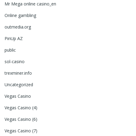
Mr Mega online casino_en
Online gambling
outmedia.org
PinUp AZ
public
sol-casino
trexminer.info
Uncategorized
Vegas Casino
Vegas Casino (4)
Vegas Casino (6)
Vegas Casino (7)