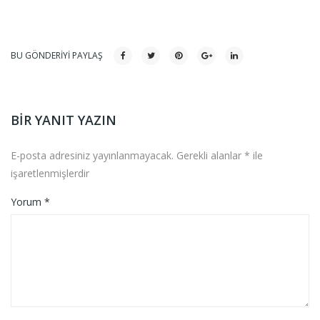
BU GÖNDERIYI PAYLAŞ
BIR YANIT YAZIN
E-posta adresiniz yayınlanmayacak.
Gerekli alanlar
*
ile
işaretlenmişlerdir
Yorum
*