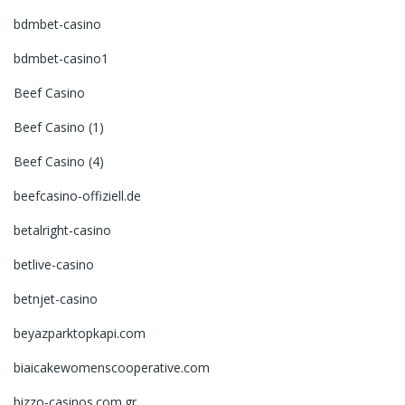
bdmbet-casino
bdmbet-casino1
Beef Casino
Beef Casino (1)
Beef Casino (4)
beefcasino-offiziell.de
betalright-casino
betlive-casino
betnjet-casino
beyazparktopkapi.com
biaicakewomenscooperative.com
bizzo-casinos.com.gr