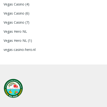
Vegas Casino (4)
Vegas Casino (6)
Vegas Casino (7)
Vegas Hero NL
Vegas Hero NL (1)
vegas-casino-hero.nl