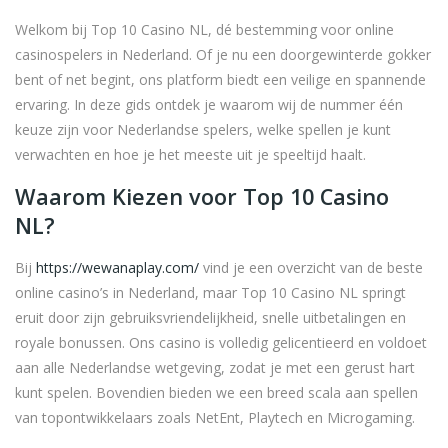
Welkom bij Top 10 Casino NL, dé bestemming voor online
casinospelers in Nederland. Of je nu een doorgewinterde gokker
bent of net begint, ons platform biedt een veilige en spannende
ervaring. In deze gids ontdek je waarom wij de nummer één
keuze zijn voor Nederlandse spelers, welke spellen je kunt
verwachten en hoe je het meeste uit je speeltijd haalt.
Waarom Kiezen voor Top 10 Casino
NL?
Bij
https://wewanaplay.com/
vind je een overzicht van de beste
online casino’s in Nederland, maar Top 10 Casino NL springt
eruit door zijn gebruiksvriendelijkheid, snelle uitbetalingen en
royale bonussen. Ons casino is volledig gelicentieerd en voldoet
aan alle Nederlandse wetgeving, zodat je met een gerust hart
kunt spelen. Bovendien bieden we een breed scala aan spellen
van topontwikkelaars zoals NetEnt, Playtech en Microgaming.