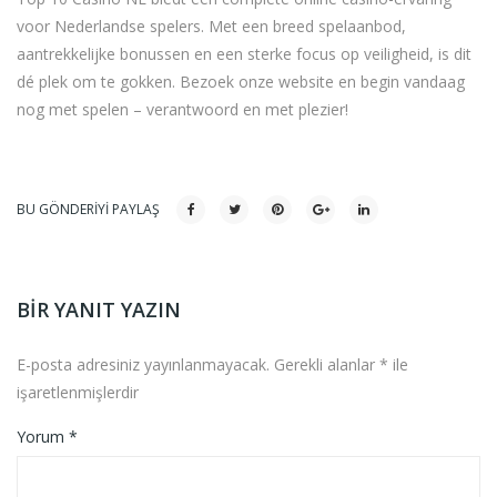
voor Nederlandse spelers. Met een breed spelaanbod,
aantrekkelijke bonussen en een sterke focus op veiligheid, is dit
dé plek om te gokken. Bezoek onze website en begin vandaag
nog met spelen – verantwoord en met plezier!
BU GÖNDERIYI PAYLAŞ
BIR YANIT YAZIN
E-posta adresiniz yayınlanmayacak.
Gerekli alanlar
*
ile
işaretlenmişlerdir
Yorum
*