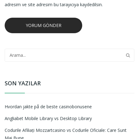
adresim ve site adresim bu tarayıcıya kaydedilsin.
SON YAZILAR
Hvordan jakte på de beste casinobonusene
Angliabet Mobile Library vs Desktop Library
Codurile Afiliați Mozzartcasino vs Codurile Oficiale: Care Sunt
Mai Bune