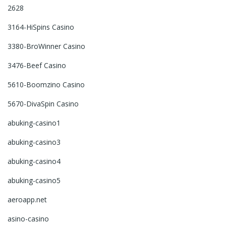
2628
3164-HiSpins Casino
3380-BroWinner Casino
3476-Beef Casino
5610-Boomzino Casino
5670-DivaSpin Casino
abuking-casino1
abuking-casino3
abuking-casino4
abuking-casino5
aeroapp.net
asino-casino