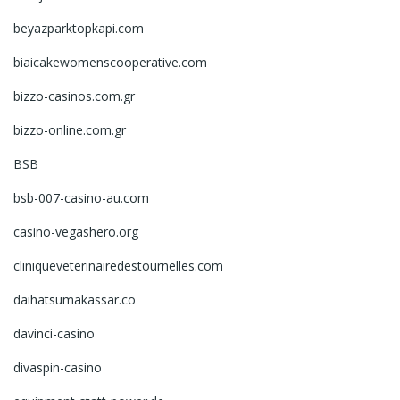
beyazparktopkapi.com
biaicakewomenscooperative.com
bizzo-casinos.com.gr
bizzo-online.com.gr
BSB
bsb-007-casino-au.com
casino-vegashero.org
cliniqueveterinairedestournelles.com
daihatsumakassar.co
davinci-casino
divaspin-casino