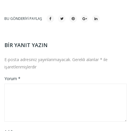
BU GÖNDERIYI PAYLAŞ
BIR YANIT YAZIN
E-posta adresiniz yayınlanmayacak.
Gerekli alanlar
*
ile
işaretlenmişlerdir
Yorum
*