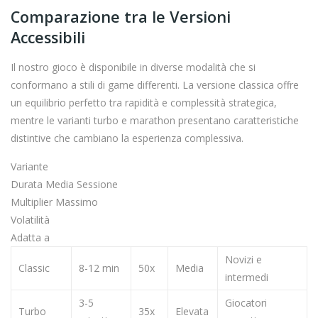
Comparazione tra le Versioni
Accessibili
Il nostro gioco è disponibile in diverse modalità che si
conformano a stili di game differenti. La versione classica offre
un equilibrio perfetto tra rapidità e complessità strategica,
mentre le varianti turbo e marathon presentano caratteristiche
distintive che cambiano la esperienza complessiva.
Variante
Durata Media Sessione
Multiplier Massimo
Volatilità
Adatta a
Novizi e
Classic
8-12 min
50x
Media
intermedi
3-5
Giocatori
Turbo
35x
Elevata