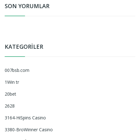
SON YORUMLAR
KATEGORILER
007bsb.com
1Win tr
20bet
2628
3164-HiSpins Casino
3380-BroWinner Casino