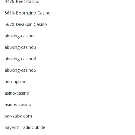
3476-Beef Casino
5610-Boomzino Casino
5670-DivaSpin Casino
abuking-casino1
abuking-casino3
abuking-casino4
abuking-casino5
aeroapp.net
asino-casino
asinos-casino
bar-salsa.com
bayern1-radioclub.de