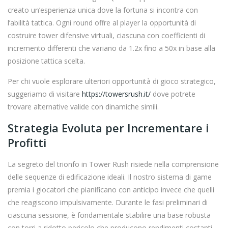
creato un’esperienza unica dove la fortuna si incontra con
l’abilità tattica. Ogni round offre al player la opportunità di
costruire tower difensive virtuali, ciascuna con coefficienti di
incremento differenti che variano da 1.2x fino a 50x in base alla
posizione tattica scelta.
Per chi vuole esplorare ulteriori opportunità di gioco strategico,
suggeriamo di visitare
https://towersrush.it/
dove potrete
trovare alternative valide con dinamiche simili.
Strategia Evoluta per Incrementare i
Profitti
La segreto del trionfo in Tower Rush risiede nella comprensione
delle sequenze di edificazione ideali. Il nostro sistema di game
premia i giocatori che pianificano con anticipo invece che quelli
che reagiscono impulsivamente. Durante le fasi preliminari di
ciascuna sessione, è fondamentale stabilire una base robusta
con torri a ridotto pericolo che producono rendimenti costanti