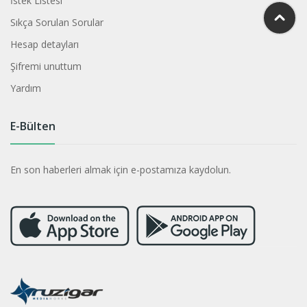
İstek Listesi
Sıkça Sorulan Sorular
Hesap detayları
Şifremi unuttum
Yardım
E-Bülten
En son haberleri almak için e-postamıza kaydolun.