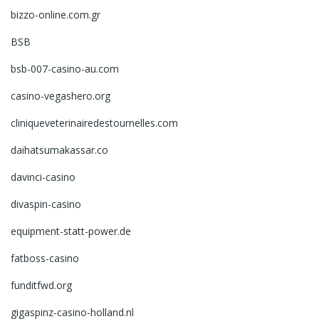
bizzo-online.com.gr
BSB
bsb-007-casino-au.com
casino-vegashero.org
cliniqueveterinairedestournelles.com
daihatsumakassar.co
davinci-casino
divaspin-casino
equipment-statt-power.de
fatboss-casino
funditfwd.org
gigaspinz-casino-holland.nl