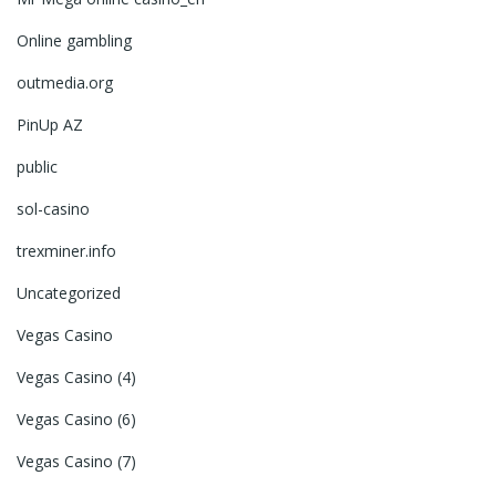
Online gambling
outmedia.org
PinUp AZ
public
sol-casino
trexminer.info
Uncategorized
Vegas Casino
Vegas Casino (4)
Vegas Casino (6)
Vegas Casino (7)