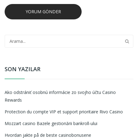
SON YAZILAR
Ako odstrániť osobnú informácie zo svojho účtu Casino
Rewards
Protection du compte VIP et support prioritaire Rivo Casino
Mozzart casino Bazele gestionării bankroll-ului
Hvordan jakte på de beste casinobonusene