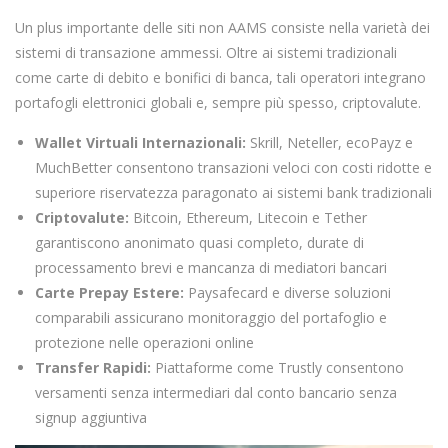
Un plus importante delle siti non AAMS consiste nella varietà dei
sistemi di transazione ammessi. Oltre ai sistemi tradizionali
come carte di debito e bonifici di banca, tali operatori integrano
portafogli elettronici globali e, sempre più spesso, criptovalute.
Wallet Virtuali Internazionali:
Skrill, Neteller, ecoPayz e
MuchBetter consentono transazioni veloci con costi ridotte e
superiore riservatezza paragonato ai sistemi bank tradizionali
Criptovalute:
Bitcoin, Ethereum, Litecoin e Tether
garantiscono anonimato quasi completo, durate di
processamento brevi e mancanza di mediatori bancari
Carte Prepay Estere:
Paysafecard e diverse soluzioni
comparabili assicurano monitoraggio del portafoglio e
protezione nelle operazioni online
Transfer Rapidi:
Piattaforme come Trustly consentono
versamenti senza intermediari dal conto bancario senza
signup aggiuntiva