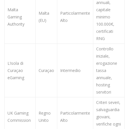
annuali,
Malta
capitale
Malta
Particolarmente
Gaming
minimo
(EU)
Alto
Authority
100.000€,
certificati
RNG
Controllo
iniziale,
L’isola di
erogazione
Curaçao
Curaçao
Intermedio
tassa
eGaming
annuale,
hosting
servitori
Criteri severi,
salvaguardia
UK Gaming
Regno
Particolarmente
giovani,
Commission
Unito
Alto
verifiche ogni