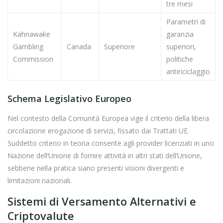
tre mesi
Parametri di
Kahnawake
garanzia
Gambling
Canada
Superiore
superiori,
Commission
politiche
antiriciclaggio
Schema Legislativo Europeo
Nel contesto della Comunità Europea vige il criterio della libera
circolazione erogazione di servizi, fissato dai Trattati UE.
Suddetto criterio in teoria consente agli provider licenziati in uno
Nazione dell’Unione di fornire attività in altri stati dell’Unione,
sebbene nella pratica siano presenti visioni divergenti e
limitazioni nazionali.
Sistemi di Versamento Alternativi e
Criptovalute