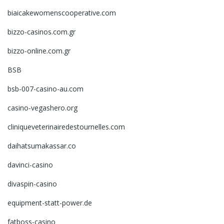
biaicakewomenscooperative.com
bizzo-casinos.com.gr
bizzo-online.com.gr
BSB
bsb-007-casino-au.com
casino-vegashero.org
cliniqueveterinairedestournelles.com
daihatsumakassar.co
davinci-casino
divaspin-casino
equipment-statt-power.de
fatboss-casino