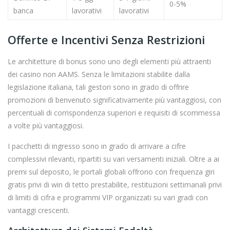
0-5%
banca
lavorativi
lavorativi
Offerte e Incentivi Senza Restrizioni
Le architetture di bonus sono uno degli elementi più attraenti
dei casino non AAMS. Senza le limitazioni stabilite dalla
legislazione italiana, tali gestori sono in grado di offrire
promozioni di benvenuto significativamente più vantaggiosi, con
percentuali di corrispondenza superiori e requisiti di scommessa
a volte più vantaggiosi.
I pacchetti di ingresso sono in grado di arrivare a cifre
complessivi rilevanti, ripartiti su vari versamenti iniziali. Oltre a ai
premi sul deposito, le portali globali offrono con frequenza giri
gratis privi di win di tetto prestabilite, restituzioni settimanali privi
di limiti di cifra e programmi VIP organizzati su vari gradi con
vantaggi crescenti.