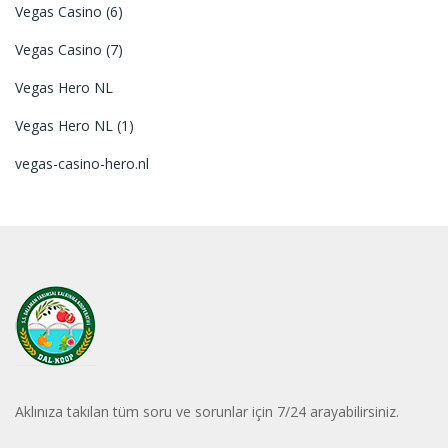
Vegas Casino (6)
Vegas Casino (7)
Vegas Hero NL
Vegas Hero NL (1)
vegas-casino-hero.nl
Aklınıza takılan tüm soru ve sorunlar için 7/24 arayabilirsiniz.