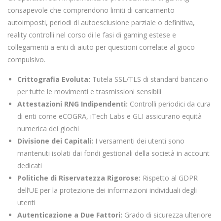
consapevole che comprendono limiti di caricamento
autoimposti, periodi di autoesclusione parziale o definitiva,
reality controlli nel corso di le fasi di gaming estese e
collegamenti a enti di aiuto per questioni correlate al gioco
compulsivo.
Crittografia Evoluta:
Tutela SSL/TLS di standard bancario
per tutte le movimenti e trasmissioni sensibili
Attestazioni RNG Indipendenti:
Controlli periodici da cura
di enti come eCOGRA, iTech Labs e GLI assicurano equità
numerica dei giochi
Divisione dei Capitali:
I versamenti dei utenti sono
mantenuti isolati dai fondi gestionali della società in account
dedicati
Politiche di Riservatezza Rigorose:
Rispetto al GDPR
dell’UE per la protezione dei informazioni individuali degli
utenti
Autenticazione a Due Fattori:
Grado di sicurezza ulteriore