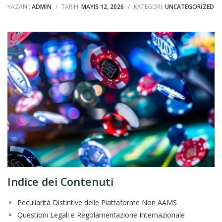
YAZAN :
ADMIN
/
TARIH:
MAYIS 12, 2026
/
KATEGORI:
UNCATEGORIZED
Indice dei Contenuti
Peculiarità Distintive delle Piattaforme Non AAMS
Questioni Legali e Regolamentazione Internazionale