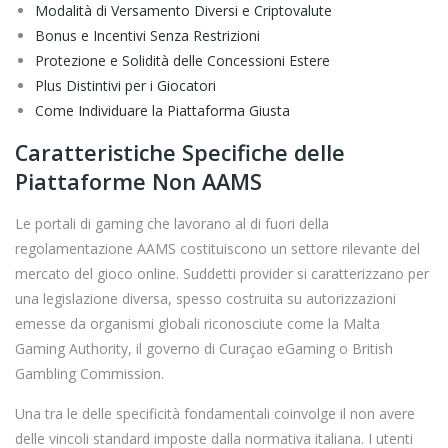
Modalità di Versamento Diversi e Criptovalute
Bonus e Incentivi Senza Restrizioni
Protezione e Solidità delle Concessioni Estere
Plus Distintivi per i Giocatori
Come Individuare la Piattaforma Giusta
Caratteristiche Specifiche delle
Piattaforme Non AAMS
Le portali di gaming che lavorano al di fuori della
regolamentazione AAMS costituiscono un settore rilevante del
mercato del gioco online. Suddetti provider si caratterizzano per
una legislazione diversa, spesso costruita su autorizzazioni
emesse da organismi globali riconosciute come la Malta
Gaming Authority, il governo di Curaçao eGaming o British
Gambling Commission.
Una tra le delle specificità fondamentali coinvolge il non avere
delle vincoli standard imposte dalla normativa italiana. I utenti