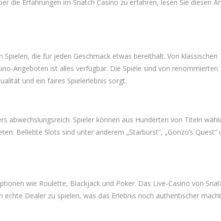
er die Erfahrungen im Snatch Casino zu erfahren, lesen Sie diesen Art
n Spielen, die für jeden Geschmack etwas bereithält. Von klassischen
sino-Angeboten ist alles verfügbar. Die Spiele sind von renommierten
alität und ein faires Spielerlebnis sorgt.
rs abwechslungsreich. Spieler können aus Hunderten von Titeln wähle
en. Beliebte Slots sind unter anderem „Starburst“, „Gonzo’s Quest“ 
Optionen wie Roulette, Blackjack und Poker. Das Live-Casino von Snat
en echte Dealer zu spielen, was das Erlebnis noch authentischer macht