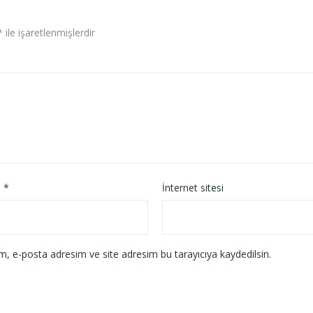
*
ile işaretlenmişlerdir
a
*
İnternet sitesi
m, e-posta adresim ve site adresim bu tarayıcıya kaydedilsin.