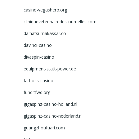
casino-vegashero.org
cliniqueveterinairedestournelles.com
daihatsumakassar.co
davinci-casino
divaspin-casino
equipment-statt-power.de
fatboss-casino
funditfwd.org
gigaspinz-casino-holland.nl
gigaspinz-casino-nederland.nl
guangzhoufuari.com