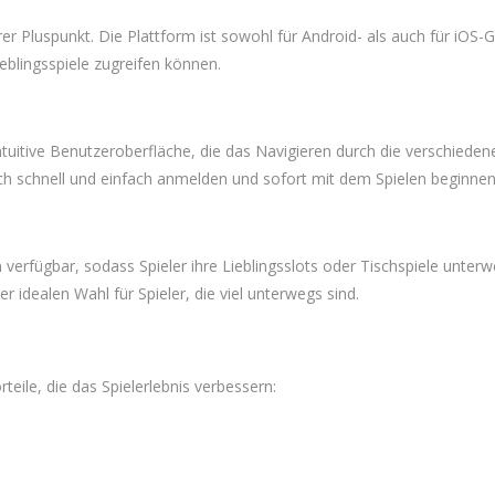
rer Pluspunkt. Die Plattform ist sowohl für Android- als auch für iOS-
ieblingsspiele zugreifen können.
ntuitive Benutzeroberfläche, die das Navigieren durch die verschieden
sich schnell und einfach anmelden und sofort mit dem Spielen beginnen
 verfügbar, sodass Spieler ihre Lieblingsslots oder Tischspiele unter
 idealen Wahl für Spieler, die viel unterwegs sind.
eile, die das Spielerlebnis verbessern: