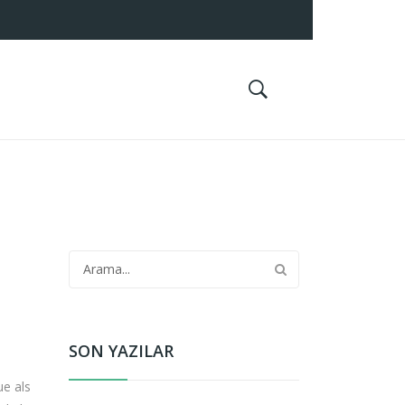
SON YAZILAR
ue als