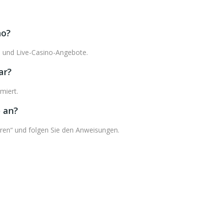
no?
le und Live-Casino-Angebote.
ar?
miert.
o an?
ieren“ und folgen Sie den Anweisungen.