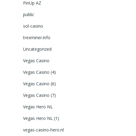
PinUp AZ
public
sol-casino
trexminer.info
Uncategorized
Vegas Casino
Vegas Casino (4)
Vegas Casino (6)
Vegas Casino (7)
Vegas Hero NL
Vegas Hero NL (1)
vegas-casino-hero.nl