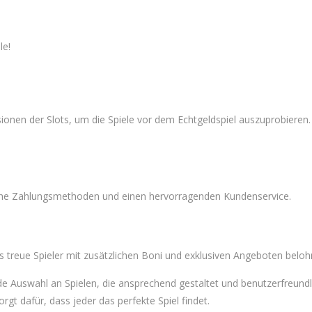
le!
ionen der Slots, um die Spiele vor dem Echtgeldspiel auszuprobieren.
eiche Zahlungsmethoden und einen hervorragenden Kundenservice.
 treue Spieler mit zusätzlichen Boni und exklusiven Angeboten beloh
e Auswahl an Spielen, die ansprechend gestaltet und benutzerfreundl
sorgt dafür, dass jeder das perfekte Spiel findet.