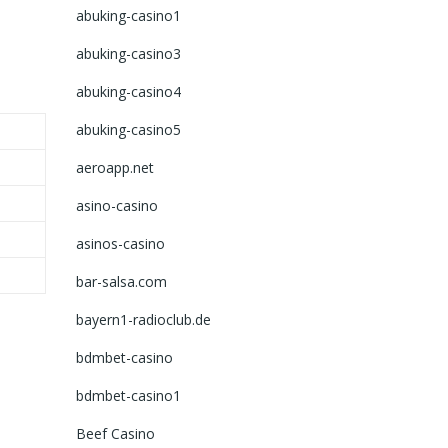
abuking-casino1
abuking-casino3
abuking-casino4
abuking-casino5
aeroapp.net
asino-casino
asinos-casino
bar-salsa.com
bayern1-radioclub.de
bdmbet-casino
bdmbet-casino1
Beef Casino