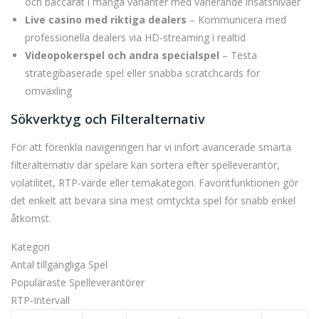
och baccarat i många varianter med varierande insatsnivåer
Live casino med riktiga dealers
– Kommunicera med
professionella dealers via HD-streaming i realtid
Videopokerspel och andra specialspel
– Testa
strategibaserade spel eller snabba scratchcards för
omväxling
Sökverktyg och Filteralternativ
För att förenkla navigeringen har vi infört avancerade smarta
filteralternativ där spelare kan sortera efter spelleverantör,
volatilitet, RTP-värde eller temakategori. Favoritfunktionen gör
det enkelt att bevara sina mest omtyckta spel för snabb enkel
åtkomst.
Kategori
Antal tillgängliga Spel
Populäraste Spelleverantörer
RTP-Intervall