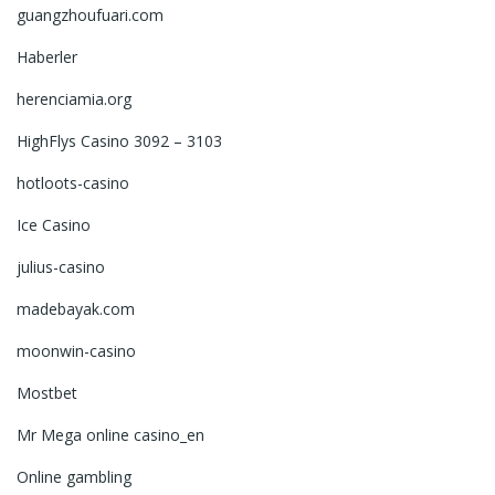
guangzhoufuari.com
Haberler
herenciamia.org
HighFlys Casino 3092 – 3103
hotloots-casino
Ice Casino
julius-casino
madebayak.com
moonwin-casino
Mostbet
Mr Mega online casino_en
Online gambling