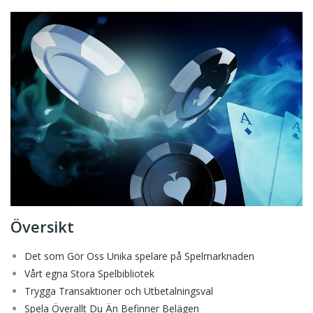
Översikt
Det som Gör Oss Unika spelare på Spelmarknaden
Vårt egna Stora Spelbibliotek
Trygga Transaktioner och Utbetalningsval
Spela Överallt Du Än Befinner Belägen