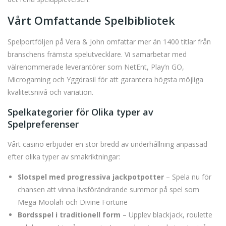
Vårt Omfattande Spelbibliotek
Spelportföljen på Vera & John omfattar mer än 1400 titlar från
branschens främsta spelutvecklare. Vi samarbetar med
välrenommerade leverantörer som NetEnt, Play’n GO,
Microgaming och Yggdrasil för att garantera högsta möjliga
kvalitetsnivå och variation.
Spelkategorier för Olika typer av
Spelpreferenser
Vårt casino erbjuder en stor bredd av underhållning anpassad
efter olika typer av smakriktningar:
Slotspel med progressiva jackpotpotter
– Spela nu för
chansen att vinna livsförändrande summor på spel som
Mega Moolah och Divine Fortune
Bordsspel i traditionell form
– Upplev blackjack, roulette