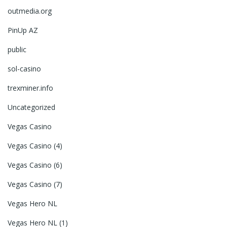
outmedia.org
PinUp AZ
public
sol-casino
trexminer.info
Uncategorized
Vegas Casino
Vegas Casino (4)
Vegas Casino (6)
Vegas Casino (7)
Vegas Hero NL
Vegas Hero NL (1)