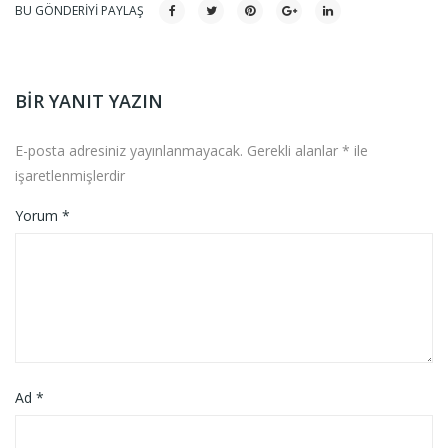
BU GÖNDERIYI PAYLAŞ
BIR YANIT YAZIN
E-posta adresiniz yayınlanmayacak.
Gerekli alanlar
*
ile
işaretlenmişlerdir
Yorum
*
Ad
*