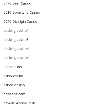
3476-Beef Casino
5610-Boomzino Casino
5670-DivaSpin Casino
abuking-casino1
abuking-casino3
abuking-casino4
abuking-casino5
aeroapp.net
asino-casino
asinos-casino
bar-salsa.com
bayern1-radioclub.de