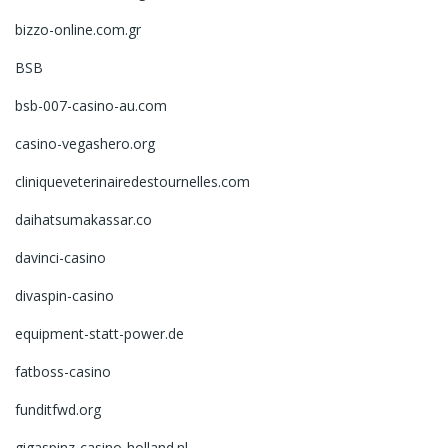
bizzo-online.com.gr
BSB
bsb-007-casino-au.com
casino-vegashero.org
cliniqueveterinairedestournelles.com
daihatsumakassar.co
davinci-casino
divaspin-casino
equipment-statt-power.de
fatboss-casino
funditfwd.org
gigaspinz-casino-holland.nl