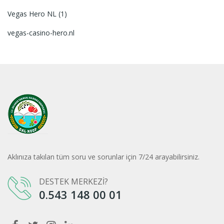
Vegas Hero NL (1)
vegas-casino-hero.nl
Aklınıza takılan tüm soru ve sorunlar için 7/24 arayabilirsiniz.
DESTEK MERKEZİ?
0.543 148 00 01