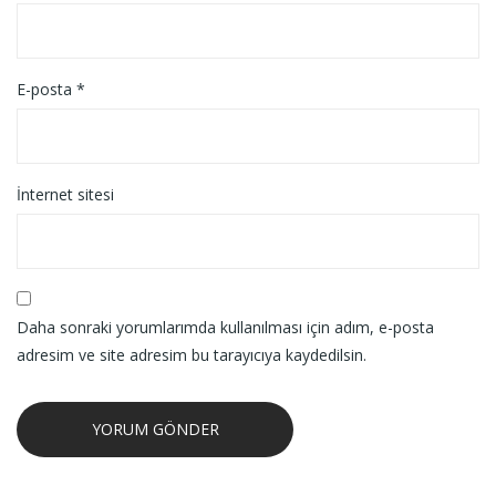
E-posta
*
İnternet sitesi
Daha sonraki yorumlarımda kullanılması için adım, e-posta
adresim ve site adresim bu tarayıcıya kaydedilsin.