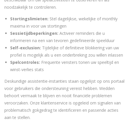
noodzakelijk te controleren.
Stortingslimieten:
Stel dagelijkse, wekelijke of monthly
maxima in voor uw stortingen
Sessietijdbeperkingen:
Activeer reminders die u
informeren na een van tevoren gedefinieerde speelduur
Self-exclusion:
Tijdelijke of definitieve blokkering van uw
profiel is mogelijk als u een onderbreking zou willen inlassen
Spelcontroles:
Frequente vensters tonen uw speeltijd en
winst-verlies stats
Deskundige assistentie-instanties staan opgelijst op ons portaal
voor gebruikers die ondersteuning vereist hebben. Wedden
behoort vermaak te blijven en nooit financiële problemen
veroorzaken. Onze klantenservice is opgeleid om signalen van
problematisch gokgedrag te identificeren en passende acties
aan te stellen.