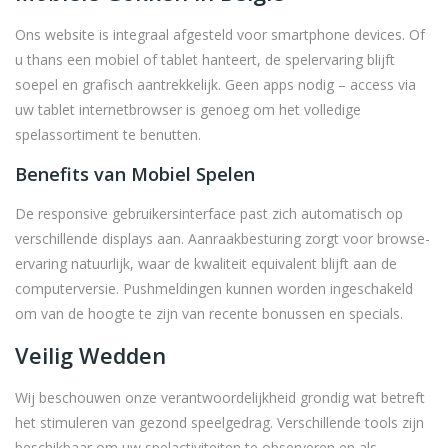
Ons website is integraal afgesteld voor smartphone devices. Of
u thans een mobiel of tablet hanteert, de spelervaring blijft
soepel en grafisch aantrekkelijk. Geen apps nodig – access via
uw tablet internetbrowser is genoeg om het volledige
spelassortiment te benutten.
Benefits van Mobiel Spelen
De responsive gebruikersinterface past zich automatisch op
verschillende displays aan. Aanraakbesturing zorgt voor browse-
ervaring natuurlijk, waar de kwaliteit equivalent blijft aan de
computerversie. Pushmeldingen kunnen worden ingeschakeld
om van de hoogte te zijn van recente bonussen en specials.
Veilig Wedden
Wij beschouwen onze verantwoordelijkheid grondig wat betreft
het stimuleren van gezond speelgedrag. Verschillende tools zijn
beschikbaar om uw spelactiviteiten te observeren en als