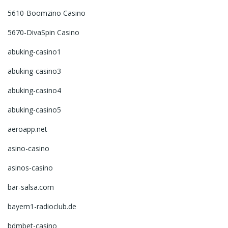
5610-Boomzino Casino
5670-DivaSpin Casino
abuking-casino1
abuking-casino3
abuking-casino4
abuking-casino5
aeroapp.net
asino-casino
asinos-casino
bar-salsa.com
bayern1-radioclub.de
bdmbet-casino