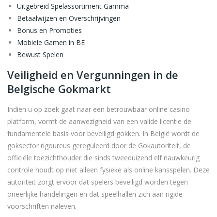
Uitgebreid Spelassortiment Gamma
Betaalwijzen en Overschrijvingen
Bonus en Promoties
Mobiele Gamen in BE
Bewust Spelen
Veiligheid en Vergunningen in de
Belgische Gokmarkt
Indien u op zoek gaat naar een betrouwbaar online casino
platform, vormt de aanwezigheid van een valide licentie de
fundamentele basis voor beveiligd gokken. In België wordt de
goksector rigoureus gereguleerd door de Gokautoriteit, de
officiële toezichthouder die sinds tweeduizend elf nauwkeurig
controle houdt op niet alleen fysieke als online kansspelen. Deze
autoriteit zorgt ervoor dat spelers beveiligd worden tegen
oneerlijke handelingen en dat speelhallen zich aan rigide
voorschriften naleven.