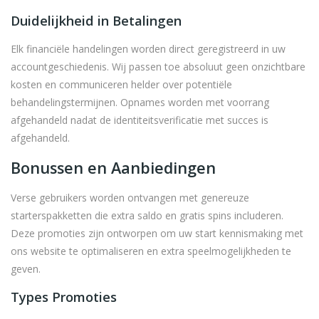
Duidelijkheid in Betalingen
Elk financiële handelingen worden direct geregistreerd in uw
accountgeschiedenis. Wij passen toe absoluut geen onzichtbare
kosten en communiceren helder over potentiële
behandelingstermijnen. Opnames worden met voorrang
afgehandeld nadat de identiteitsverificatie met succes is
afgehandeld.
Bonussen en Aanbiedingen
Verse gebruikers worden ontvangen met genereuze
starterspakketten die extra saldo en gratis spins includeren.
Deze promoties zijn ontworpen om uw start kennismaking met
ons website te optimaliseren en extra speelmogelijkheden te
geven.
Types Promoties