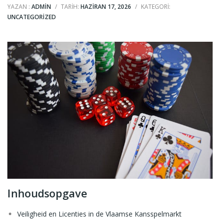
YAZAN :
ADMIN
/
TARIH:
HAZIRAN 17, 2026
/
KATEGORI:
UNCATEGORIZED
Inhoudsopgave
Veiligheid en Licenties in de Vlaamse Kansspelmarkt