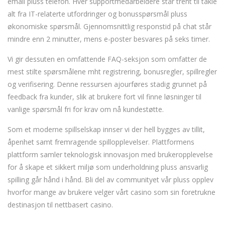
email pluss telefon. Hver supportmedarbeidere står trent til takle
alt fra IT-relaterte utfordringer og bonusspørsmål pluss
økonomiske spørsmål. Gjennomsnittlig responstid på chat står
mindre enn 2 minutter, mens e-poster besvares på seks timer.
Vi gir dessuten en omfattende FAQ-seksjon som omfatter de
mest stilte spørsmålene mht registrering, bonusregler, spillregler
og verifisering. Denne ressursen ajourføres stadig grunnet på
feedback fra kunder, slik at brukere fort vil finne løsninger til
vanlige spørsmål fri for krav om nå kundestøtte.
Som et moderne spillselskap innser vi der hell bygges av tillit,
åpenhet samt fremragende spillopplevelser. Plattformens
plattform samler teknologisk innovasjon med brukeropplevelse
for å skape et sikkert miljø som underholdning pluss ansvarlig
spilling går hånd i hånd. Bli del av communityet vår pluss opplev
hvorfor mange av brukere velger vårt casino som sin foretrukne
destinasjon til nettbasert casino.