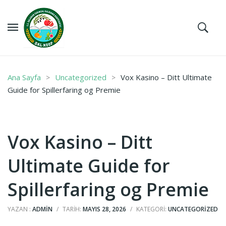
Ana Sayfa
Uncategorized
Vox Kasino – Ditt Ultimate
Guide for Spillerfaring og Premie
Vox Kasino – Ditt
Ultimate Guide for
Spillerfaring og Premie
YAZAN :
ADMIN
/
TARIH:
MAYIS 28, 2026
/
KATEGORI:
UNCATEGORIZED