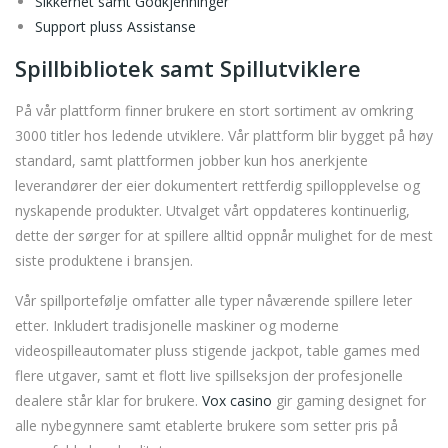
Sikkerhet samt Godkjenninger
Support pluss Assistanse
Spillbibliotek samt Spillutviklere
På vår plattform finner brukere en stort sortiment av omkring
3000 titler hos ledende utviklere. Vår plattform blir bygget på høy
standard, samt plattformen jobber kun hos anerkjente
leverandører der eier dokumentert rettferdig spillopplevelse og
nyskapende produkter. Utvalget vårt oppdateres kontinuerlig,
dette der sørger for at spillere alltid oppnår mulighet for de mest
siste produktene i bransjen.
Vår spillportefølje omfatter alle typer nåværende spillere leter
etter. Inkludert tradisjonelle maskiner og moderne
videospilleautomater pluss stigende jackpot, table games med
flere utgaver, samt et flott live spillseksjon der profesjonelle
dealere står klar for brukere.
Vox casino
gir gaming designet for
alle nybegynnere samt etablerte brukere som setter pris på