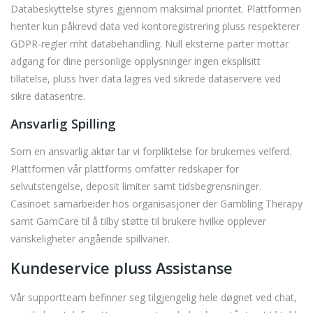
Databeskyttelse styres gjennom maksimal prioritet. Plattformen
henter kun påkrevd data ved kontoregistrering pluss respekterer
GDPR-regler mht databehandling. Null eksterne parter mottar
adgang for dine personlige opplysninger ingen eksplisitt
tillatelse, pluss hver data lagres ved sikrede dataservere ved
sikre datasentre.
Ansvarlig Spilling
Som en ansvarlig aktør tar vi forpliktelse for brukernes velferd.
Plattformen vår plattforms omfatter redskaper for
selvutstengelse, deposit limiter samt tidsbegrensninger.
Casinoet samarbeider hos organisasjoner der Gambling Therapy
samt GamCare til å tilby støtte til brukere hvilke opplever
vanskeligheter angående spillvaner.
Kundeservice pluss Assistanse
Vår supportteam befinner seg tilgjengelig hele døgnet ved chat,