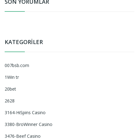
SON YORUMLAR
KATEGORILER
007bsb.com
1Win tr
20bet
2628
3164-HiSpins Casino
3380-BroWinner Casino
3476-Beef Casino