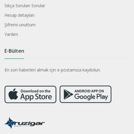
Sıkça Sorulan Sorular
Hesap detayları
Şifremi unuttum
Yardım
E-Bülten
En son haberleri almak için e-postamıza kaydolun.