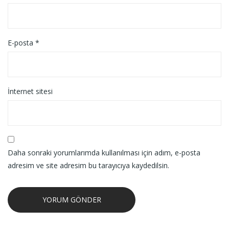
E-posta
*
İnternet sitesi
Daha sonraki yorumlarımda kullanılması için adım, e-posta
adresim ve site adresim bu tarayıcıya kaydedilsin.