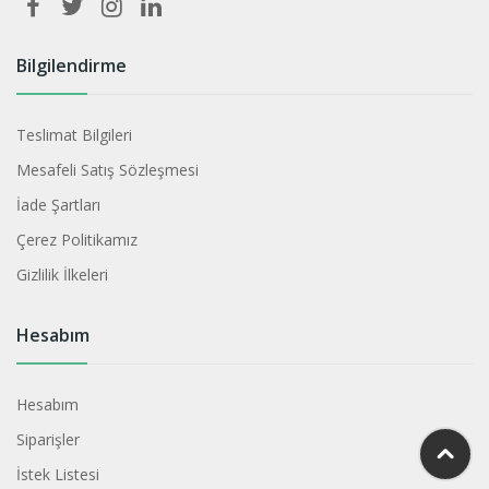
Bilgilendirme
Teslimat Bilgileri
Mesafeli Satış Sözleşmesi
İade Şartları
Çerez Politikamız
Gizlilik İlkeleri
Hesabım
Hesabım
Siparişler
İstek Listesi