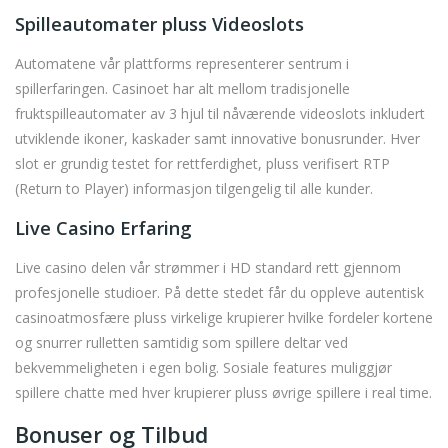
Spilleautomater pluss Videoslots
Automatene vår plattforms representerer sentrum i
spillerfaringen. Casinoet har alt mellom tradisjonelle
fruktspilleautomater av 3 hjul til nåværende videoslots inkludert
utviklende ikoner, kaskader samt innovative bonusrunder. Hver
slot er grundig testet for rettferdighet, pluss verifisert RTP
(Return to Player) informasjon tilgengelig til alle kunder.
Live Casino Erfaring
Live casino delen vår strømmer i HD standard rett gjennom
profesjonelle studioer. På dette stedet får du oppleve autentisk
casinoatmosfære pluss virkelige krupierer hvilke fordeler kortene
og snurrer rulletten samtidig som spillere deltar ved
bekvemmeligheten i egen bolig. Sosiale features muliggjør
spillere chatte med hver krupierer pluss øvrige spillere i real time.
Bonuser og Tilbud