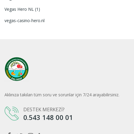
Vegas Hero NL (1)
vegas-casino-hero.nl
Aklınıza takılan tüm soru ve sorunlar için 7/24 arayabilirsiniz.
DESTEK MERKEZİ?
0.543 148 00 01