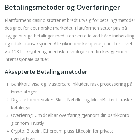
Betalingsmetoder og Overføringer
Plattformens casino støtter et bredt utvalg for betalingsmetoder
designet for det norske markedet. Plattformen setter pris på
trygge hurtige betalinger med liten ventetid ved både innbetaling
og uttakstransaksjoner. Alle økonomiske operasjoner blir sikret
via 128 bit kryptering, identisk teknologi som brukes gjennom
internasjonale banker.
Aksepterte Betalingsmetoder
Bankkort: Visa og Mastercard inkludert rask prosessering på
innbetalinger
Digitale lommebøker: Skrill, Neteller og MuchBetter til raske
betalinger
Overføring: Umiddelbar overføring gjennom din bankkonto
gjennom Trustly
Crypto: Bitcoin, Ethereum pluss Litecoin for private
overføringer