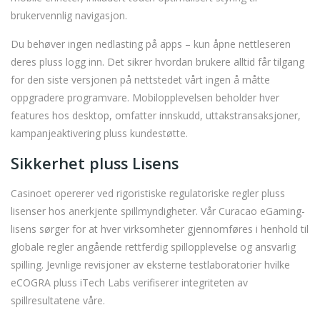
brukervennlig navigasjon.
Du behøver ingen nedlasting på apps – kun åpne nettleseren
deres pluss logg inn. Det sikrer hvordan brukere alltid får tilgang
for den siste versjonen på nettstedet vårt ingen å måtte
oppgradere programvare. Mobilopplevelsen beholder hver
features hos desktop, omfatter innskudd, uttakstransaksjoner,
kampanjeaktivering pluss kundestøtte.
Sikkerhet pluss Lisens
Casinoet opererer ved rigoristiske regulatoriske regler pluss
lisenser hos anerkjente spillmyndigheter. Vår Curacao eGaming-
lisens sørger for at hver virksomheter gjennomføres i henhold til
globale regler angående rettferdig spillopplevelse og ansvarlig
spilling. Jevnlige revisjoner av eksterne testlaboratorier hvilke
eCOGRA pluss iTech Labs verifiserer integriteten av
spillresultatene våre.