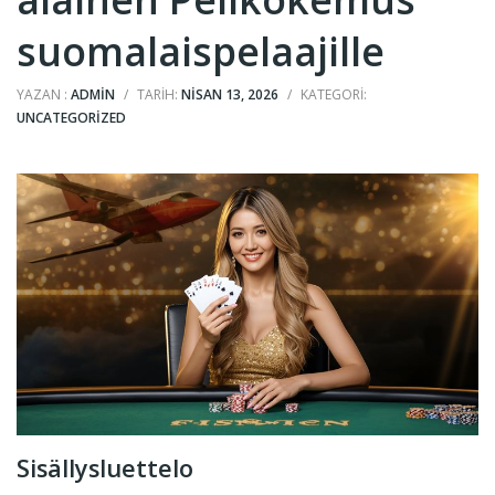
suomalaispelaajille
YAZAN :
ADMIN
/
TARIH:
NISAN 13, 2026
/
KATEGORI:
UNCATEGORIZED
Sisällysluettelo