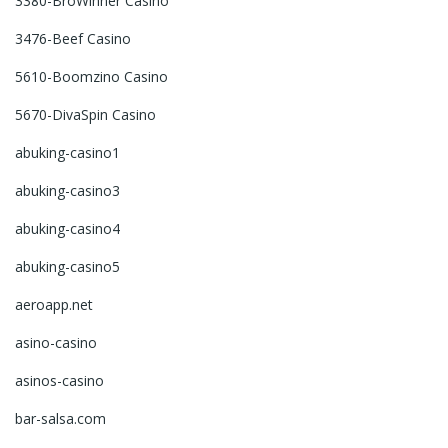
3380-BroWinner Casino
3476-Beef Casino
5610-Boomzino Casino
5670-DivaSpin Casino
abuking-casino1
abuking-casino3
abuking-casino4
abuking-casino5
aeroapp.net
asino-casino
asinos-casino
bar-salsa.com