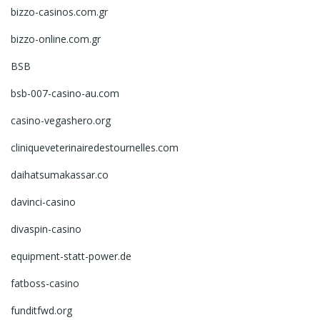
bizzo-casinos.com.gr
bizzo-online.com.gr
BSB
bsb-007-casino-au.com
casino-vegashero.org
cliniqueveterinairedestournelles.com
daihatsumakassar.co
davinci-casino
divaspin-casino
equipment-statt-power.de
fatboss-casino
funditfwd.org