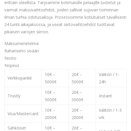
erittäin oleellista. Tarjoamme kotimaisille pelaajille luotetut ja
varmat maksuvaihtoehdot, joiden sallivat sujuvan toiminnan
ilman turhia odotusaikoja. Prosessoimme kotiutukset tavallisesti
24 tuntii aikajaksossa, ja useat siirtovaihtoehdot tuottavat
pikaisen varojen siirron.
Maksumenetelmä
Rahansiirto sisään
Nosto
Nopeus
10€ –
20€ –
Välitön / 1-
Verkkopankit
5000€
5000€
24h
10€ –
20€ –
Trustly
Instant
5000€
5000€
10€ –
20€ –
Välitön / 1-3
Visa/Mastercard
2000€
2000€
vrk
Sähköiset
10€ –
20€ –