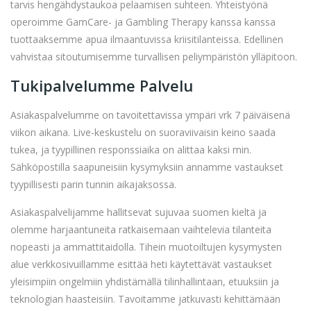
tarvis hengähdystaukoa pelaamisen suhteen. Yhteistyönä
operoimme GamCare- ja Gambling Therapy kanssa kanssa
tuottaaksemme apua ilmaantuvissa kriisitilanteissa. Edellinen
vahvistaa sitoutumisemme turvallisen peliympäristön ylläpitoon.
Tukipalvelumme Palvelu
Asiakaspalvelumme on tavoitettavissa ympäri vrk 7 päiväisenä
viikon aikana. Live-keskustelu on suoraviivaisin keino saada
tukea, ja tyypillinen responssiaika on alittaa kaksi min.
Sähköpostilla saapuneisiin kysymyksiin annamme vastaukset
tyypillisesti parin tunnin aikajaksossa.
Asiakaspalvelijamme hallitsevat sujuvaa suomen kieltä ja
olemme harjaantuneita ratkaisemaan vaihtelevia tilanteita
nopeasti ja ammattitaidolla. Tihein muotoiltujen kysymysten
alue verkkosivuillamme esittää heti käytettävät vastaukset
yleisimpiin ongelmiin yhdistämällä tilinhallintaan, etuuksiin ja
teknologian haasteisiin. Tavoitamme jatkuvasti kehittämään