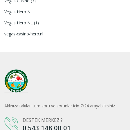
Vegas Casino (7)
Vegas Hero NL
Vegas Hero NL (1)
vegas-casino-hero.nl
Aklınıza takılan tüm soru ve sorunlar için 7/24 arayabilirsiniz.
DESTEK MERKEZİ?
0.543 148 00 01