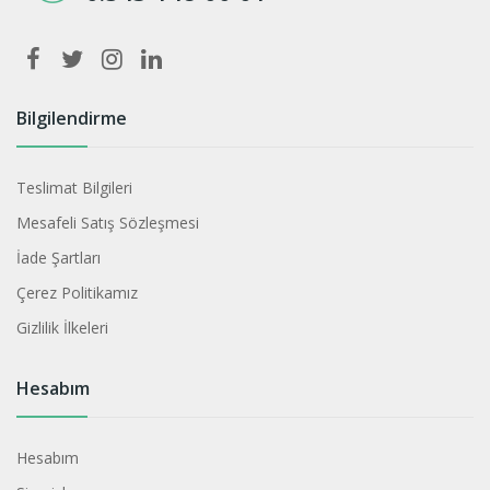
Bilgilendirme
Teslimat Bilgileri
Mesafeli Satış Sözleşmesi
İade Şartları
Çerez Politikamız
Gizlilik İlkeleri
Hesabım
Hesabım