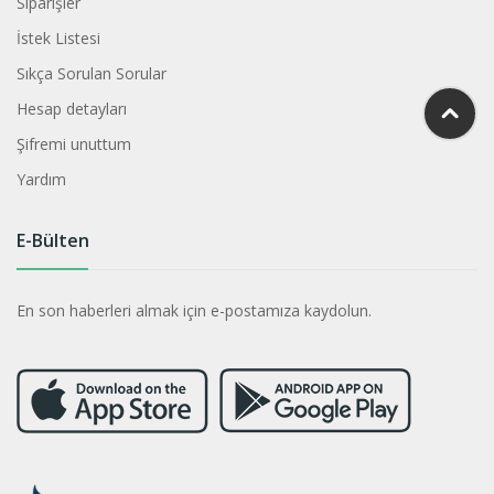
Siparişler
İstek Listesi
Sıkça Sorulan Sorular
Hesap detayları
Şifremi unuttum
Yardım
E-Bülten
En son haberleri almak için e-postamıza kaydolun.