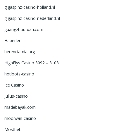
gigaspinz-casino-holland.nl
gigaspinz-casino-nederland.nl
guangzhoufuari.com
Haberler
herenciamia.org
HighFlys Casino 3092 – 3103
hotloots-casino
Ice Casino
julius-casino
madebayak.com
moonwin-casino
Mostbet