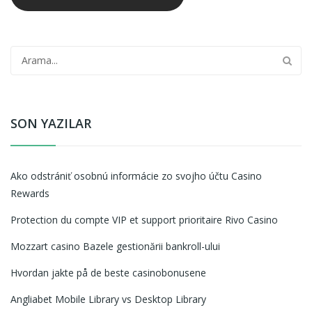
SON YAZILAR
Ako odstrániť osobnú informácie zo svojho účtu Casino
Rewards
Protection du compte VIP et support prioritaire Rivo Casino
Mozzart casino Bazele gestionării bankroll-ului
Hvordan jakte på de beste casinobonusene
Angliabet Mobile Library vs Desktop Library