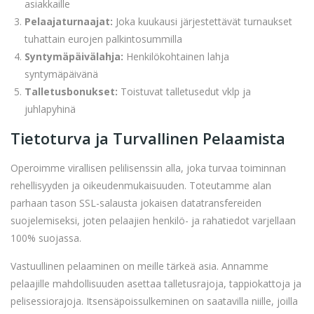
asiakkaille
Pelaajaturnaajat:
Joka kuukausi järjestettävät turnaukset
tuhattain eurojen palkintosummilla
Syntymäpäivälahja:
Henkilökohtainen lahja
syntymäpäivänä
Talletusbonukset:
Toistuvat talletusedut vklp ja
juhlapyhinä
Tietoturva ja Turvallinen Pelaamista
Operoimme virallisen pelilisenssin alla, joka turvaa toiminnan
rehellisyyden ja oikeudenmukaisuuden. Toteutamme alan
parhaan tason SSL-salausta jokaisen datatransfereiden
suojelemiseksi, joten pelaajien henkilö- ja rahatiedot varjellaan
100% suojassa.
Vastuullinen pelaaminen on meille tärkeä asia. Annamme
pelaajille mahdollisuuden asettaa talletusrajoja, tappiokattoja ja
pelisessiorajoja. Itsensäpoissulkeminen on saatavilla niille, joilla