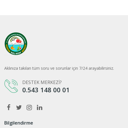
Aklınıza takılan tüm soru ve sorunlar için 7/24 arayabilirsiniz.
DESTEK MERKEZİ?
0.543 148 00 01
Bilgilendirme