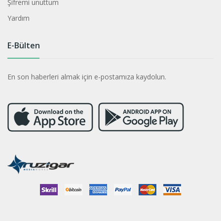
Şifremi unuttum
Yardım
E-Bülten
En son haberleri almak için e-postamıza kaydolun.