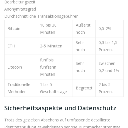
Bearbeitungszeit
Anonymitätsgrad
Durchschnittliche Transaktionsgebühren
10 bis 30
Äußerst
Bitcoin
0,5-2%
Minuten
hoch
Sehr
0,3 bis 1,5
ETH
2-5 Minuten
hoch
Prozent
fünf bis
Sehr
zwischen
Litecoin
fünfzehn
hoch
0,2 und 1%
Minuten
Traditionelle
1 bis 5
2 bis 5
Begrenzt
Methoden
Geschäftstage
Prozent
Sicherheitsaspekte und Datenschutz
Trotz des gezielten Absehens auf umfassende detaillierte
Identitätsprüfung gewährleisten seriöse Buchmacher strengste