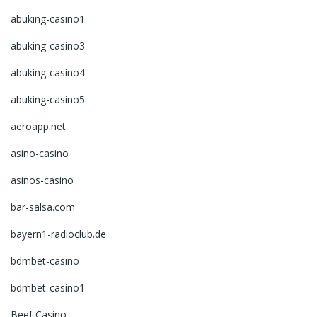
abuking-casino1
abuking-casino3
abuking-casino4
abuking-casino5
aeroapp.net
asino-casino
asinos-casino
bar-salsa.com
bayern1-radioclub.de
bdmbet-casino
bdmbet-casino1
Beef Casino