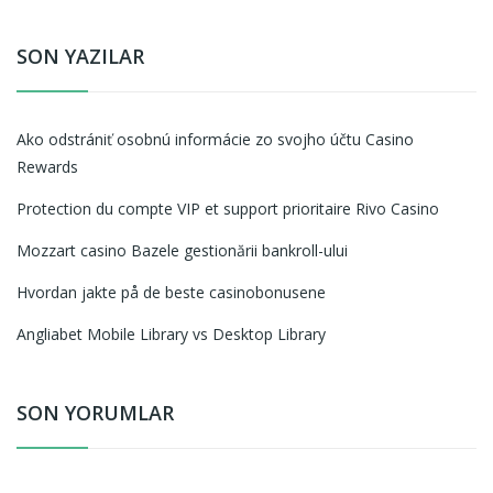
SON YAZILAR
Ako odstrániť osobnú informácie zo svojho účtu Casino
Rewards
Protection du compte VIP et support prioritaire Rivo Casino
Mozzart casino Bazele gestionării bankroll-ului
Hvordan jakte på de beste casinobonusene
Angliabet Mobile Library vs Desktop Library
SON YORUMLAR