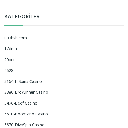
KATEGORILER
007bsb.com
1Win tr
20bet
2628
3164-HiSpins Casino
3380-BroWinner Casino
3476-Beef Casino
5610-Boomzino Casino
5670-DivaSpin Casino