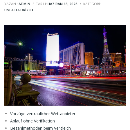
YAZAN :
ADMIN
/
TARIH:
HAZIRAN 18, 2026
/
KATEGORI:
UNCATEGORIZED
Vorzüge vertraulicher Wettanbieter
Ablauf ohne Verifikation
Bezahlmethoden beim Vergleich