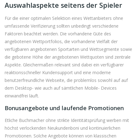
Auswahlaspekte seitens der Spieler
Für die einer optimalen Selektion eines Wettanbieters ohne
umfassende Verifizierung sollten unbedingt verschiedene
Faktoren beachtet werden. Die vorhandene Güte des
angebotenen Wettportfolios, die vorhandene Vielfalt der
verfügbaren angebotenen Sportarten und Wettsegmente sowie
die gebotene Höhe der angebotenen Wettquoten sind zentrale
Aspekte. Gleichermaßen relevant sind dabei ein verfügbarer
reaktionsschneller Kundensupport und eine moderne
benutzerfreundliche Webseite, die problemlos sowohl auf auf
dem Desktop- wie auch auf sämtlichen Mobile- Devices
einwandfrei läuft.
Bonusangebote und laufende Promotionen
Etliche Buchmacher ohne strikte Identitätsprüfung werben mit
höchst verlockenden Neukundenboni und kontinuierlichen
Promotionen. Solche Angebote können von klassischen