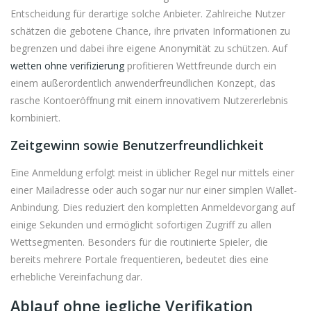
Entscheidung für derartige solche Anbieter. Zahlreiche Nutzer
schätzen die gebotene Chance, ihre privaten Informationen zu
begrenzen und dabei ihre eigene Anonymität zu schützen. Auf
wetten ohne verifizierung
profitieren Wettfreunde durch ein
einem außerordentlich anwenderfreundlichen Konzept, das
rasche Kontoeröffnung mit einem innovativem Nutzererlebnis
kombiniert.
Zeitgewinn sowie Benutzerfreundlichkeit
Eine Anmeldung erfolgt meist in üblicher Regel nur mittels einer
einer Mailadresse oder auch sogar nur nur einer simplen Wallet-
Anbindung. Dies reduziert den kompletten Anmeldevorgang auf
einige Sekunden und ermöglicht sofortigen Zugriff zu allen
Wettsegmenten. Besonders für die routinierte Spieler, die
bereits mehrere Portale frequentieren, bedeutet dies eine
erhebliche Vereinfachung dar.
Ablauf ohne jegliche Verifikation