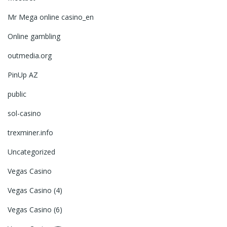
Mr Mega online casino_en
Online gambling
outmedia.org
PinUp AZ
public
sol-casino
trexminer.info
Uncategorized
Vegas Casino
Vegas Casino (4)
Vegas Casino (6)