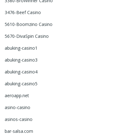
3380-BroWinner Casino
3476-Beef Casino
5610-Boomzino Casino
5670-DivaSpin Casino
abuking-casino1
abuking-casino3
abuking-casino4
abuking-casino5
aeroapp.net
asino-casino
asinos-casino
bar-salsa.com