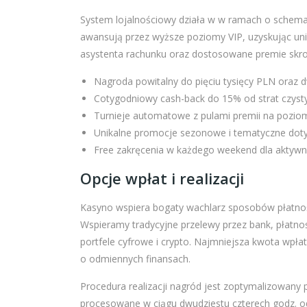
System lojalnościowy działa w w ramach o schemat
awansują przez wyższe poziomy VIP, uzyskując unik
asystenta rachunku oraz dostosowane premie skroj
Nagroda powitalny do pięciu tysięcy PLN oraz
Cotygodniowy cash-back do 15% od strat czyst
Turnieje automatowe z pulami premii na pozi
Unikalne promocje sezonowe i tematyczne dot
Free zakręcenia w każdego weekend dla aktywn
Opcje wpłat i realizacji
Kasyno wspiera bogaty wachlarz sposobów płatnośc
Wspieramy tradycyjne przelewy przez bank, płatnośc
portfele cyfrowe i crypto. Najmniejsza kwota wpł
o odmiennych finansach.
Procedura realizacji nagród jest zoptymalizowany 
procesowane w ciągu dwudziestu czterech godz. od