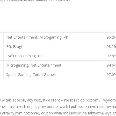
Net Entertainment, Microgaming, PP
96,2
EG, Ezugi
98.5
Evolution Gaming, PT
97,8
Microgaming, Net Entertainment
94,6
Spribe Gaming, Turbo Games
97,0
w taki sposób, aby wszystkie klient – nie licząc od poziomu i wybor
 zawiera z trzech depozytów bonusowych i puli bezpłatnych spinów na
a atrakcyjnym poziomie, co poprawia możliwości na faktyczną wypłatę