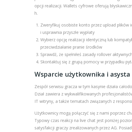
opcji realizacji. Wallets cyfrowe oferują błyskawi
h.
Zweryfikuj osobiste konto przez upload plików i
i usprawnia przyszłe wypłaty
Wybierz opcję realizacji identyczną lub kompat
przeciwdziałanie pranie środków
Sprawdź, że spełniłeś zasady rollover aktywny
Skontaktuj się z grupą pomocy w przypadku pyt
Wsparcie użytkownika i asysta 
Zespół serwisu gracza w tym kasynie działa całodo
Dział zawiera z wykwalifikowanych profesjonalistó
IT witryny, a także tematach związanych z respons
Użytkownicy mogą połączyć się z nami poprzez chat 
Typowy czas reakcji na live chat jest poniżej po
satysfakcji graczy zrealizowanych przez AG. Posi